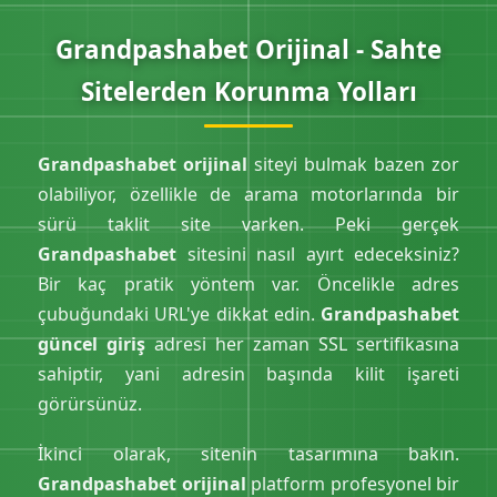
Grandpashabet Orijinal - Sahte
Sitelerden Korunma Yolları
Grandpashabet orijinal
siteyi bulmak bazen zor
olabiliyor, özellikle de arama motorlarında bir
sürü taklit site varken. Peki gerçek
Grandpashabet
sitesini nasıl ayırt edeceksiniz?
Bir kaç pratik yöntem var. Öncelikle adres
çubuğundaki URL'ye dikkat edin.
Grandpashabet
güncel giriş
adresi her zaman SSL sertifikasına
sahiptir, yani adresin başında kilit işareti
görürsünüz.
İkinci olarak, sitenin tasarımına bakın.
Grandpashabet orijinal
platform profesyonel bir