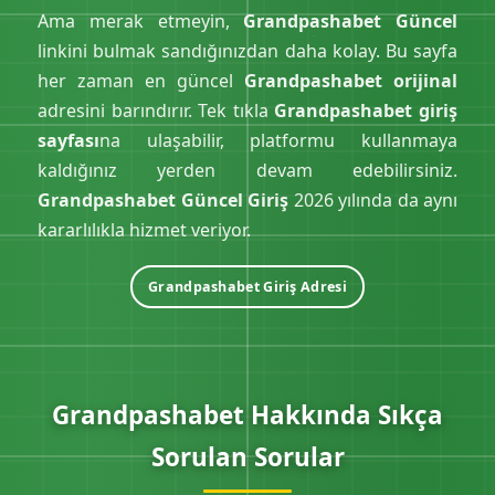
Ama merak etmeyin,
Grandpashabet Güncel
linkini bulmak sandığınızdan daha kolay. Bu sayfa
her zaman en güncel
Grandpashabet orijinal
adresini barındırır. Tek tıkla
Grandpashabet giriş
sayfası
na ulaşabilir, platformu kullanmaya
kaldığınız yerden devam edebilirsiniz.
Grandpashabet Güncel Giriş
2026 yılında da aynı
kararlılıkla hizmet veriyor.
Grandpashabet Giriş Adresi
Grandpashabet Hakkında Sıkça
Sorulan Sorular