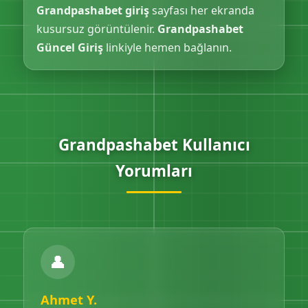
Grandpashabet giriş
sayfası her ekranda
kusursuz görüntülenir.
Grandpashabet
Güncel Giriş
linkiyle hemen bağlanın.
Grandpashabet Kullanıcı
Yorumları
👤
Ahmet Y.