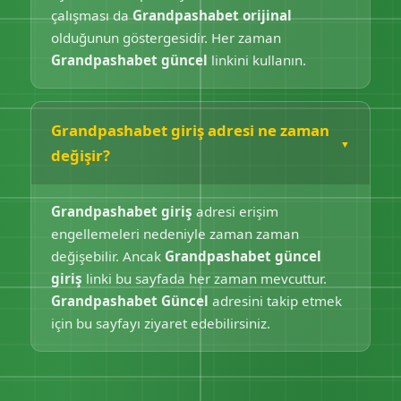
çalışması da
Grandpashabet orijinal
olduğunun göstergesidir. Her zaman
Grandpashabet güncel
linkini kullanın.
Grandpashabet giriş adresi ne zaman
değişir?
Grandpashabet giriş
adresi erişim
engellemeleri nedeniyle zaman zaman
değişebilir. Ancak
Grandpashabet güncel
giriş
linki bu sayfada her zaman mevcuttur.
Grandpashabet Güncel
adresini takip etmek
için bu sayfayı ziyaret edebilirsiniz.