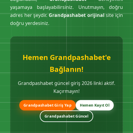
yaşamaya başlayabilirsiniz. Unutmayın, doğru
adres her şeydir.
Grandpashabet orijinal
site için
doğru yerdesiniz.
Hemen Grandpashabet'e
Bağlanın!
Grandpashabet güncel giriş 2026 linki aktif.
Kaçırmayın!
Grandpashabet Giriş Yap
Hemen Kayıt Ol
Grandpashabet Güncel