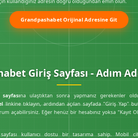
çin kullandığınız adresin doğru olduğundan emin olun.
Grandpashabet Orijinal Adresine Git
abet Giriş Sayfası - Adım A
 sayfası
na ulaştıktan sonra yapmanız gerekenler oldu
el
linkine tıklayın, ardından açılan sayfada "Giriş Yap" bu
urum açabilirsiniz. Eğer henüz bir hesabınız yoksa "Kayıt O
sayfası kullanıcı dostu bir tasarıma sahip. Mobil c