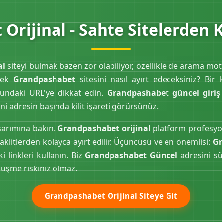
Orijinal - Sahte Sitelerden 
al
siteyi bulmak bazen zor olabiliyor, özellikle de arama moto
rçek
Grandpashabet
sitesini nasıl ayırt edeceksiniz? Bir
undaki URL'ye dikkat edin.
Grandpashabet güncel giriş
yani adresin başında kilit işareti görürsünüz.
asarımına bakın.
Grandpashabet orijinal
platform profesyon
klitlerden kolayca ayırt edilir. Üçüncüsü ve en önemlisi:
Gr
 linkleri kullanın. Biz
Grandpashabet Güncel
adresini sü
düşme riskiniz olmaz.
Grandpashabet Orijinal Siteye Git