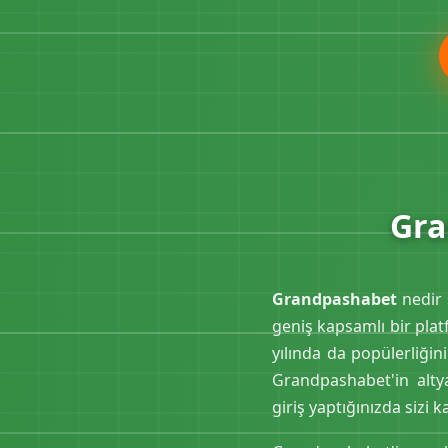
Gra
Grandpashabet
nedir 
geniş kapsamlı bir plat
yılında da popülerliği
Grandpashabet'in alty
giriş yaptığınızda sizi 