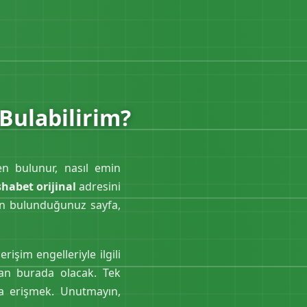
Bulabilirim?
n bulunur, nasıl emin
habet orijinal
adresini
an bulunduğunuz sayfa,
şim engelleriyle ilgili
an burada olacak. Tek
 erişmek. Unutmayın,