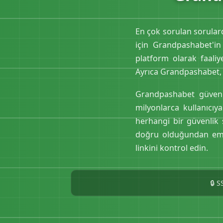
En çok sorulan sorular
için Grandpashabet'i
platform olarak faaliy
Ayrıca Grandpashabet, ku
Grandpashabet güvenil
milyonlarca kullanıcıy
herhangi bir güvenlik
doğru olduğundan emin
linkini kontrol edin.
🔒 