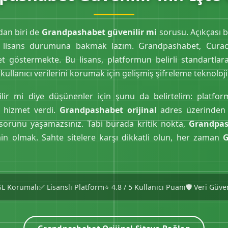
dan biri de
Grandpashabet güvenilir mi
sorusu. Açıkçası 
n lisans durumuna bakmak lazım. Grandpashabet, Curaca
et göstermekte. Bu lisans, platformun belirli standartla
llanıcı verilerini korumak için gelişmiş şifreleme teknolojil
ir mi diye düşünenler için şunu da belirtelim: platform
a hizmet verdi.
Grandpashabet orijinal
adres üzerinden g
 sorunu yaşamazsınız. Tabi burada kritik nokta,
Grandpash
 olmak. Sahte sitelere karşı dikkatli olun, her zaman
G
SSL Korumalı
✅ Lisanslı Platform
⭐ 4.8 / 5 Kullanıcı Puanı
🛡️ Veri Güve