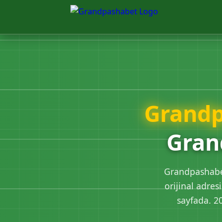
Grandp
Gran
Grandpashabet
orijinal adres
sayfada. 20