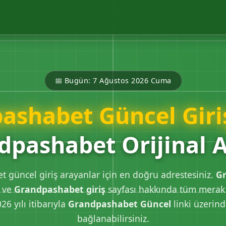
📅 Bugün: 7 Ağustos 2026 Cuma
ashabet Güncel Giri
dpashabet Orijinal A
 güncel giriş arayanlar için en doğru adrestesiniz.
G
i ve
Grandpashabet giriş
sayfası hakkında tüm merak e
26 yılı itibarıyla
Grandpashabet Güncel
linki üzerin
bağlanabilirsiniz.