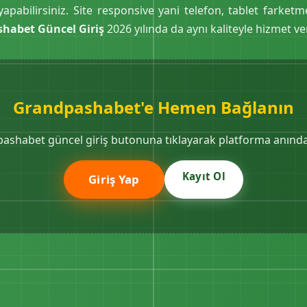
apabilirsiniz. Site responsive yani telefon, tablet farke
habet Güncel Giriş
2026 yılında da aynı kaliteyle hizmet 
Grandpashabet'e Hemen Bağlanın
ashabet güncel giriş butonuna tıklayarak platforma anında 
Kayıt Ol
Giriş Yap