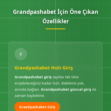
Grandpashabet İçin Öne Çıkan
Özellikler
⚡
Grandpashabet Hızlı Giriş
Grandpashabet giriş
sayfası tek tıkla
erişebileceğiniz kadar hızlı. Bekleme yok,
anında bağlan.
Grandpashabet güncel giriş
ile
zaman kaybetme.
Grandpashabet Giriş