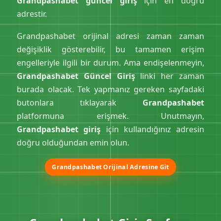
Grandpashabet güncel giriş
için en doğru
adrestir.
Grandpashabet orijinal adresi zaman zaman
değişiklik gösterebilir, bu tamamen erişim
engelleriyle ilgili bir durum. Ama endişelenmeyin,
Grandpashabet Güncel Giriş
linki her zaman
burada olacak. Tek yapmanız gereken sayfadaki
butonlara tıklayarak
Grandpashabet
platformuna erişmek. Unutmayın,
Grandpashabet giriş
için kullandığınız adresin
doğru olduğundan emin olun.
Grandpashabet Orijinal Adresine Git