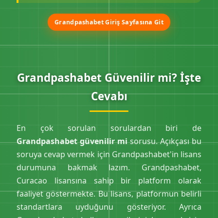
Grandpashabet Giriş Sayfasına Git
Grandpashabet Güvenilir mi? İşte
Cevabı
En çok sorulan sorulardan biri de
Grandpashabet güvenilir mi
sorusu. Açıkçası bu
soruya cevap vermek için Grandpashabet'in lisans
durumuna bakmak lazım. Grandpashabet,
Curacao lisansına sahip bir platform olarak
faaliyet göstermekte. Bu lisans, platformun belirli
standartlara uyduğunu gösteriyor. Ayrıca