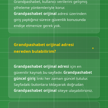
Grandpashabet, kullanıcı verilerini gelişmiş
şifreleme yöntemleriyle korur.
Grandpashabet orijinal
adresi üzerinden
giriş yaptığınız sürece güvenlik konusunda
endişe etmenize gerek yok.
Grandpashabet orijinal adresi
nereden bulabilirim?
Grandpashabet orijinal adresi
için en
güvenilir kaynak bu sayfadır.
Grandpashabet
güncel giriş
linki her zaman güncel tutulur.
Sayfadaki butonlara tıklayarak doğrudan
Grandpashabet orijinal
siteye ulaşabilirsiniz.