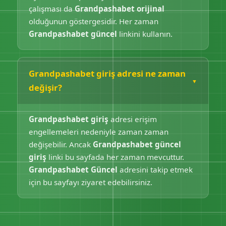
çalışması da
Grandpashabet orijinal
olduğunun göstergesidir. Her zaman
Grandpashabet güncel
linkini kullanın.
Grandpashabet giriş adresi ne zaman
değişir?
Grandpashabet giriş
adresi erişim
engellemeleri nedeniyle zaman zaman
değişebilir. Ancak
Grandpashabet güncel
giriş
linki bu sayfada her zaman mevcuttur.
Grandpashabet Güncel
adresini takip etmek
için bu sayfayı ziyaret edebilirsiniz.