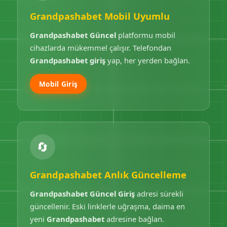
Grandpashabet Mobil Uyumlu
Grandpashabet Güncel
platformu mobil
cihazlarda mükemmel çalışır. Telefondan
Grandpashabet giriş
yap, her yerden bağlan.
Mobil Giriş
🔄
Grandpashabet Anlık Güncelleme
Grandpashabet Güncel Giriş
adresi sürekli
güncellenir. Eski linklerle uğraşma, daima en
yeni
Grandpashabet
adresine bağlan.