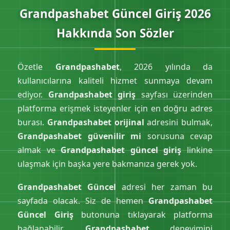
Grandpashabet Güncel Giriş 2026
Hakkında Son Sözler
Özetle
Grandpashabet
, 2026 yılında da
kullanıcılarına kaliteli hizmet sunmaya devam
ediyor.
Grandpashabet giriş
sayfası üzerinden
platforma erişmek isteyenler için en doğru adres
burası.
Grandpashabet orijinal
adresini bulmak,
Grandpashabet güvenilir mi
sorusuna cevap
almak ve
Grandpashabet güncel giriş
linkine
ulaşmak için başka yere bakmanıza gerek yok.
Grandpashabet Güncel
adresi her zaman bu
sayfada olacak. Siz de hemen
Grandpashabet
Güncel Giriş
butonuna tıklayarak platforma
bağlanabilir,
Grandpashabet
deneyimini