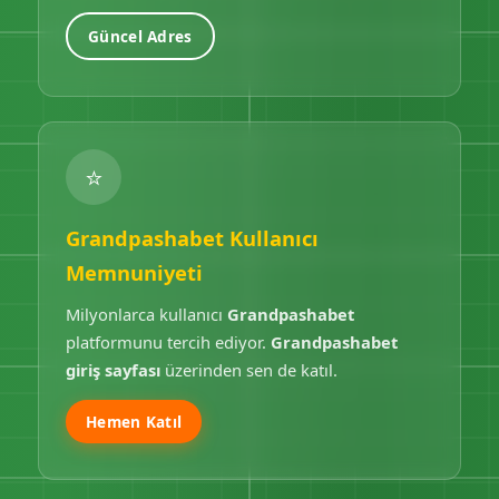
Güncel Adres
⭐
Grandpashabet Kullanıcı
Memnuniyeti
Milyonlarca kullanıcı
Grandpashabet
platformunu tercih ediyor.
Grandpashabet
giriş sayfası
üzerinden sen de katıl.
Hemen Katıl