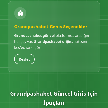
🏟️
Grandpashabet Geniş Seçenekler
Grandpashabet güncel
platformda aradığın
her şey var.
Grandpashabet orijinal
sitesini
keşfet, farkı gör.
Keşfet
Grandpashabet Güncel Giriş İçin
İpuçları