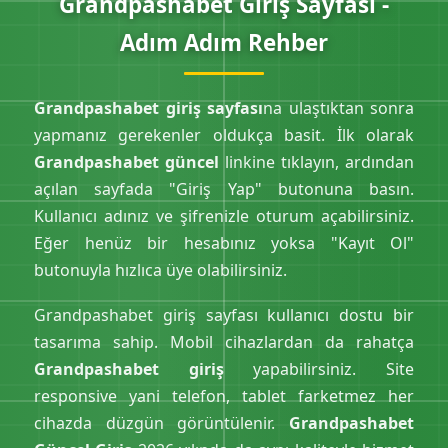
Grandpashabet Giriş Sayfası -
Adım Adım Rehber
Grandpashabet giriş sayfası
na ulaştıktan sonra
yapmanız gerekenler oldukça basit. İlk olarak
Grandpashabet güncel
linkine tıklayın, ardından
açılan sayfada "Giriş Yap" butonuna basın.
Kullanıcı adınız ve şifrenizle oturum açabilirsiniz.
Eğer henüz bir hesabınız yoksa "Kayıt Ol"
butonuyla hızlıca üye olabilirsiniz.
Grandpashabet giriş sayfası kullanıcı dostu bir
tasarıma sahip. Mobil cihazlardan da rahatça
Grandpashabet giriş
yapabilirsiniz. Site
responsive yani telefon, tablet farketmez her
cihazda düzgün görüntülenir.
Grandpashabet