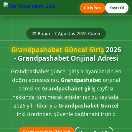
Giriş Yap
Kayıt Ol
📅 Bugün: 7 Ağustos 2026 Cuma
Grandpashabet Güncel Giriş
2026
- Grandpashabet Orijinal Adresi
Grandpashabet güncel giriş arayanlar için en
doğru adrestesiniz.
Grandpashabet
orijinal
adresi ve
Grandpashabet giriş
sayfası
hakkında tüm merak ettikleriniz bu sayfada.
2026 yılı itibarıyla
Grandpashabet Güncel
linki üzerinden güvenle bağlanabilirsiniz.
Grandpashabet Giriş Yap