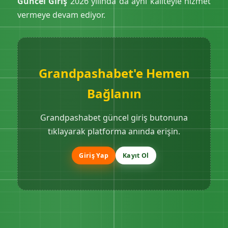
Güncel Giriş
2026 yılında da aynı kaliteyle hizmet
vermeye devam ediyor.
Grandpashabet'e Hemen
Bağlanın
Grandpashabet güncel giriş butonuna
tıklayarak platforma anında erişin.
Giriş Yap
Kayıt Ol