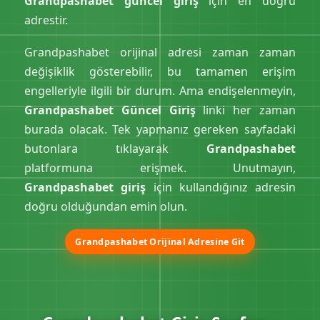
Grandpashabet güncel giriş
için en doğru
adrestir.
Grandpashabet orijinal adresi zaman zaman
değişiklik gösterebilir, bu tamamen erişim
engelleriyle ilgili bir durum. Ama endişelenmeyin,
Grandpashabet Güncel Giriş
linki her zaman
burada olacak. Tek yapmanız gereken sayfadaki
butonlara tıklayarak
Grandpashabet
platformuna erişmek. Unutmayın,
Grandpashabet giriş
için kullandığınız adresin
doğru olduğundan emin olun.
Grandpashabet Orijinal Adresine Git