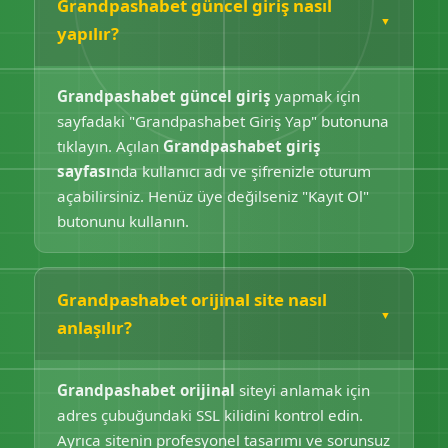
Grandpashabet güncel giriş nasıl
yapılır?
Grandpashabet güncel giriş
yapmak için
sayfadaki "Grandpashabet Giriş Yap" butonuna
tıklayın. Açılan
Grandpashabet giriş
sayfası
nda kullanıcı adı ve şifrenizle oturum
açabilirsiniz. Henüz üye değilseniz "Kayıt Ol"
butonunu kullanın.
Grandpashabet orijinal site nasıl
anlaşılır?
Grandpashabet orijinal
siteyi anlamak için
adres çubuğundaki SSL kilidini kontrol edin.
Ayrıca sitenin profesyonel tasarımı ve sorunsuz