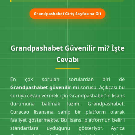
Grandpashabet Giriş Sayfasına Git
Grandpashabet Güvenilir mi? İşte
Cevabı
En çok sorulan sorulardan biri de
Grandpashabet güvenilir mi
sorusu. Açıkçası bu
soruya cevap vermek için Grandpashabet'in lisans
durumuna bakmak lazım. Grandpashabet,
Curacao lisansına sahip bir platform olarak
faaliyet göstermekte. Bu lisans, platformun belirli
standartlara uyduğunu gösteriyor. Ayrıca