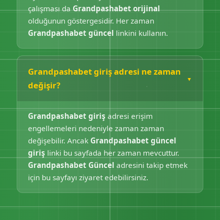
çalışması da
Grandpashabet orijinal
olduğunun göstergesidir. Her zaman
Grandpashabet güncel
linkini kullanın.
Grandpashabet giriş adresi ne zaman
değişir?
Grandpashabet giriş
adresi erişim
engellemeleri nedeniyle zaman zaman
değişebilir. Ancak
Grandpashabet güncel
giriş
linki bu sayfada her zaman mevcuttur.
Grandpashabet Güncel
adresini takip etmek
için bu sayfayı ziyaret edebilirsiniz.