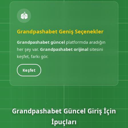
🏟️
Grandpashabet Geniş Seçenekler
Grandpashabet güncel
platformda aradığın
her şey var.
Grandpashabet orijinal
sitesini
keşfet, farkı gör.
Keşfet
Grandpashabet Güncel Giriş İçin
İpuçları