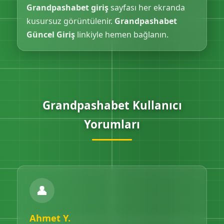
Grandpashabet giriş
sayfası her ekranda
kusursuz görüntülenir.
Grandpashabet
Güncel Giriş
linkiyle hemen bağlanın.
Grandpashabet Kullanıcı
Yorumları
👤
Ahmet Y.