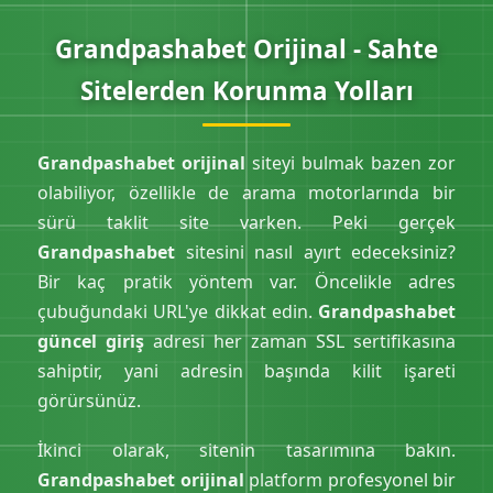
Grandpashabet Orijinal - Sahte
Sitelerden Korunma Yolları
Grandpashabet orijinal
siteyi bulmak bazen zor
olabiliyor, özellikle de arama motorlarında bir
sürü taklit site varken. Peki gerçek
Grandpashabet
sitesini nasıl ayırt edeceksiniz?
Bir kaç pratik yöntem var. Öncelikle adres
çubuğundaki URL'ye dikkat edin.
Grandpashabet
güncel giriş
adresi her zaman SSL sertifikasına
sahiptir, yani adresin başında kilit işareti
görürsünüz.
İkinci olarak, sitenin tasarımına bakın.
Grandpashabet orijinal
platform profesyonel bir