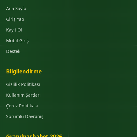
Ana Sayfa
Giriş Yap
Kayıt Ol
Mobil Giriş
Destek
Bilgilendirme
Gizlilik Politikası
Kullanım Şartları
Çerez Politikası
Sorumlu Davranış
Grandpashabet 2026