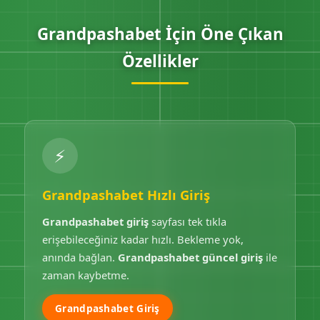
Grandpashabet İçin Öne Çıkan
Özellikler
⚡
Grandpashabet Hızlı Giriş
Grandpashabet giriş
sayfası tek tıkla
erişebileceğiniz kadar hızlı. Bekleme yok,
anında bağlan.
Grandpashabet güncel giriş
ile
zaman kaybetme.
Grandpashabet Giriş