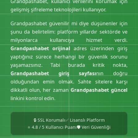
Grandpashabet, kullanıcı verilerini korumak için
gelişmiş şifreleme teknolojileri kullanıyor.
Grandpashabet güvenilir mi diye düşünenler için
şunu da belirtelim: platform yıllardır sektörde ve
milyonlarca kullanıcıya hizmet verdi.
Grandpashabet orijinal
adres üzerinden giriş
yaptığınız sürece herhangi bir güvenlik sorunu
yaşamazsınız. Tabi burada kritik nokta,
Grandpashabet giriş sayfası
nın doğru
olduğundan emin olmak. Sahte sitelere karşı
dikkatli olun, her zaman
Grandpashabet güncel
linkini kontrol edin.
🔒 SSL Korumalı
✅ Lisanslı Platform
⭐ 4.8 / 5 Kullanıcı Puanı
🛡️ Veri Güvenliği