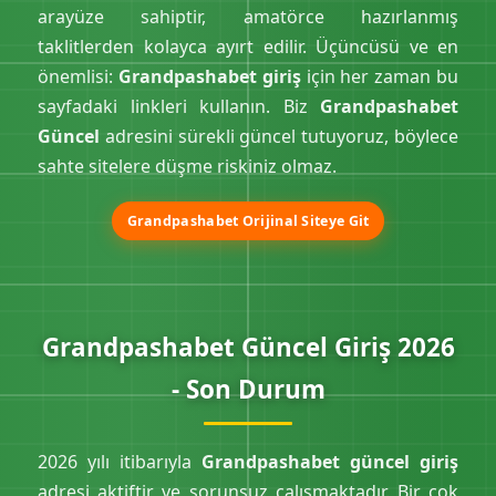
arayüze sahiptir, amatörce hazırlanmış
taklitlerden kolayca ayırt edilir. Üçüncüsü ve en
önemlisi:
Grandpashabet giriş
için her zaman bu
sayfadaki linkleri kullanın. Biz
Grandpashabet
Güncel
adresini sürekli güncel tutuyoruz, böylece
sahte sitelere düşme riskiniz olmaz.
Grandpashabet Orijinal Siteye Git
Grandpashabet Güncel Giriş 2026
- Son Durum
2026 yılı itibarıyla
Grandpashabet güncel giriş
adresi aktiftir ve sorunsuz çalışmaktadır. Bir çok