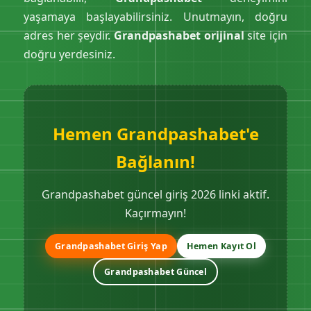
yaşamaya başlayabilirsiniz. Unutmayın, doğru
adres her şeydir.
Grandpashabet orijinal
site için
doğru yerdesiniz.
Hemen Grandpashabet'e
Bağlanın!
Grandpashabet güncel giriş 2026 linki aktif.
Kaçırmayın!
Grandpashabet Giriş Yap
Hemen Kayıt Ol
Grandpashabet Güncel