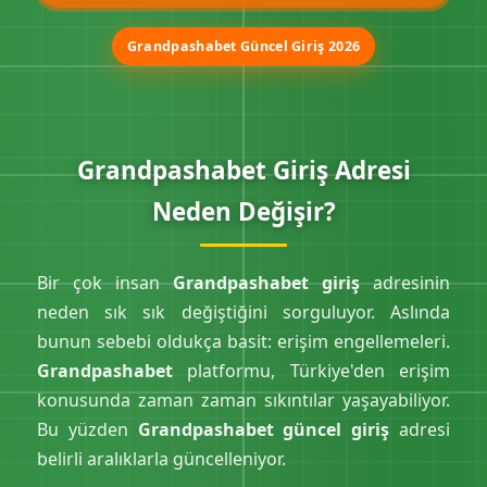
Grandpashabet Güncel Giriş 2026
Grandpashabet Giriş Adresi
Neden Değişir?
Bir çok insan
Grandpashabet giriş
adresinin
neden sık sık değiştiğini sorguluyor. Aslında
bunun sebebi oldukça basit: erişim engellemeleri.
Grandpashabet
platformu, Türkiye'den erişim
konusunda zaman zaman sıkıntılar yaşayabiliyor.
Bu yüzden
Grandpashabet güncel giriş
adresi
belirli aralıklarla güncelleniyor.