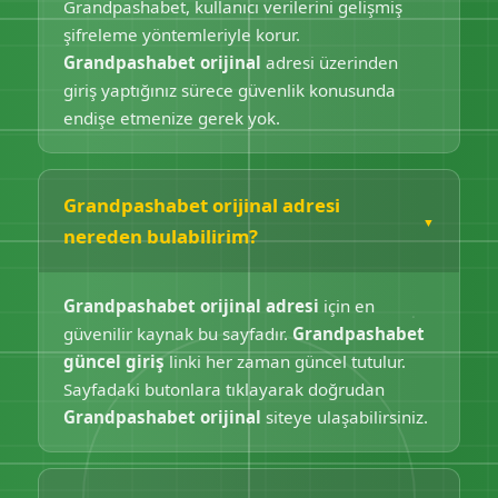
Grandpashabet, kullanıcı verilerini gelişmiş
şifreleme yöntemleriyle korur.
Grandpashabet orijinal
adresi üzerinden
giriş yaptığınız sürece güvenlik konusunda
endişe etmenize gerek yok.
Grandpashabet orijinal adresi
nereden bulabilirim?
Grandpashabet orijinal adresi
için en
güvenilir kaynak bu sayfadır.
Grandpashabet
güncel giriş
linki her zaman güncel tutulur.
Sayfadaki butonlara tıklayarak doğrudan
Grandpashabet orijinal
siteye ulaşabilirsiniz.