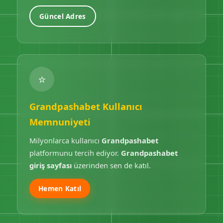
Güncel Adres
⭐
Grandpashabet Kullanıcı
Memnuniyeti
Milyonlarca kullanıcı
Grandpashabet
platformunu tercih ediyor.
Grandpashabet
giriş sayfası
üzerinden sen de katıl.
Hemen Katıl