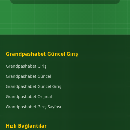
Grandpashabet Güncel Giriş
Grandpashabet Giriş
Grandpashabet Güncel
Grandpashabet Güncel Giriş
Grandpashabet Orijinal
Grandpashabet Giriş Sayfası
Hızlı Bağlantılar