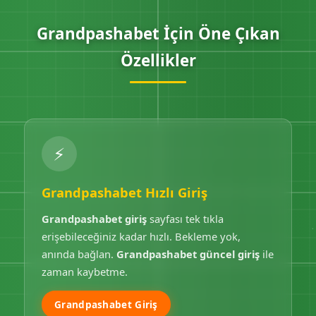
Grandpashabet İçin Öne Çıkan
Özellikler
⚡
Grandpashabet Hızlı Giriş
Grandpashabet giriş
sayfası tek tıkla
erişebileceğiniz kadar hızlı. Bekleme yok,
anında bağlan.
Grandpashabet güncel giriş
ile
zaman kaybetme.
Grandpashabet Giriş