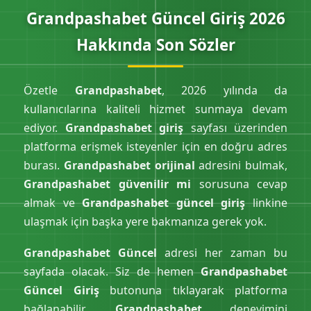
Grandpashabet Güncel Giriş 2026
Hakkında Son Sözler
Özetle
Grandpashabet
, 2026 yılında da
kullanıcılarına kaliteli hizmet sunmaya devam
ediyor.
Grandpashabet giriş
sayfası üzerinden
platforma erişmek isteyenler için en doğru adres
burası.
Grandpashabet orijinal
adresini bulmak,
Grandpashabet güvenilir mi
sorusuna cevap
almak ve
Grandpashabet güncel giriş
linkine
ulaşmak için başka yere bakmanıza gerek yok.
Grandpashabet Güncel
adresi her zaman bu
sayfada olacak. Siz de hemen
Grandpashabet
Güncel Giriş
butonuna tıklayarak platforma
bağlanabilir,
Grandpashabet
deneyimini