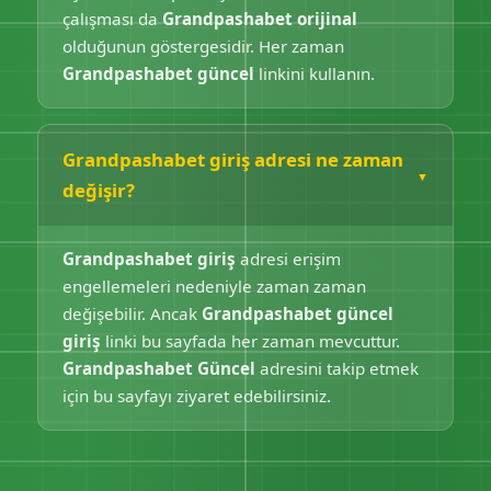
çalışması da
Grandpashabet orijinal
olduğunun göstergesidir. Her zaman
Grandpashabet güncel
linkini kullanın.
Grandpashabet giriş adresi ne zaman
değişir?
Grandpashabet giriş
adresi erişim
engellemeleri nedeniyle zaman zaman
değişebilir. Ancak
Grandpashabet güncel
giriş
linki bu sayfada her zaman mevcuttur.
Grandpashabet Güncel
adresini takip etmek
için bu sayfayı ziyaret edebilirsiniz.