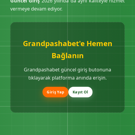
Güncel Giriş
2026 yılında da aynı kaliteyle hizmet
vermeye devam ediyor.
Grandpashabet'e Hemen
Bağlanın
Grandpashabet güncel giriş butonuna
tıklayarak platforma anında erişin.
Giriş Yap
Kayıt Ol