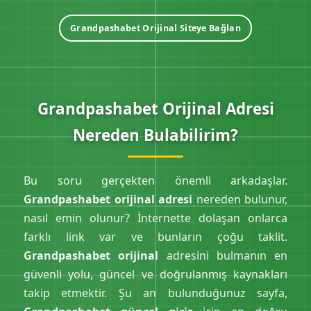
Grandpashabet Orijinal Siteye Bağlan
Grandpashabet Orijinal Adresi
Nereden Bulabilirim?
Bu soru gerçekten önemli arkadaşlar.
Grandpashabet orijinal adresi
nereden bulunur,
nasıl emin olunur? İnternette dolaşan onlarca
farklı link var ve bunların çoğu taklit.
Grandpashabet orijinal
adresini bulmanın en
güvenli yolu, güncel ve doğrulanmış kaynakları
takip etmektir. Şu an bulunduğunuz sayfa,