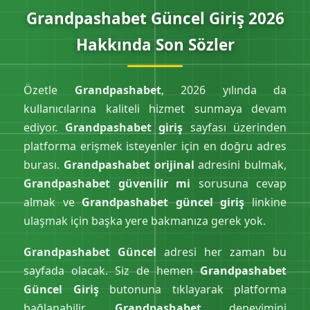
Grandpashabet Güncel Giriş 2026
Hakkında Son Sözler
Özetle
Grandpashabet
, 2026 yılında da
kullanıcılarına kaliteli hizmet sunmaya devam
ediyor.
Grandpashabet giriş
sayfası üzerinden
platforma erişmek isteyenler için en doğru adres
burası.
Grandpashabet orijinal
adresini bulmak,
Grandpashabet güvenilir mi
sorusuna cevap
almak ve
Grandpashabet güncel giriş
linkine
ulaşmak için başka yere bakmanıza gerek yok.
Grandpashabet Güncel
adresi her zaman bu
sayfada olacak. Siz de hemen
Grandpashabet
Güncel Giriş
butonuna tıklayarak platforma
bağlanabilir,
Grandpashabet
deneyimini