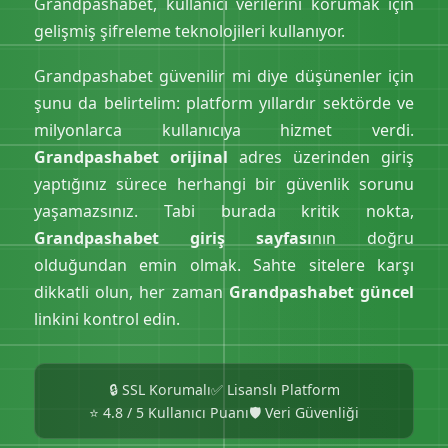
Grandpashabet, kullanıcı verilerini korumak için
gelişmiş şifreleme teknolojileri kullanıyor.
Grandpashabet güvenilir mi diye düşünenler için
şunu da belirtelim: platform yıllardır sektörde ve
milyonlarca kullanıcıya hizmet verdi.
Grandpashabet orijinal
adres üzerinden giriş
yaptığınız sürece herhangi bir güvenlik sorunu
yaşamazsınız. Tabi burada kritik nokta,
Grandpashabet giriş sayfası
nın doğru
olduğundan emin olmak. Sahte sitelere karşı
dikkatli olun, her zaman
Grandpashabet güncel
linkini kontrol edin.
🔒 SSL Korumalı
✅ Lisanslı Platform
⭐ 4.8 / 5 Kullanıcı Puanı
🛡️ Veri Güvenliği