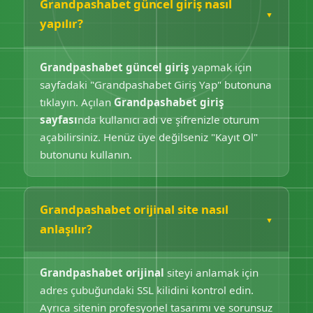
Grandpashabet güncel giriş nasıl
yapılır?
Grandpashabet güncel giriş
yapmak için
sayfadaki "Grandpashabet Giriş Yap" butonuna
tıklayın. Açılan
Grandpashabet giriş
sayfası
nda kullanıcı adı ve şifrenizle oturum
açabilirsiniz. Henüz üye değilseniz "Kayıt Ol"
butonunu kullanın.
Grandpashabet orijinal site nasıl
anlaşılır?
Grandpashabet orijinal
siteyi anlamak için
adres çubuğundaki SSL kilidini kontrol edin.
Ayrıca sitenin profesyonel tasarımı ve sorunsuz