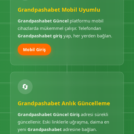
Grandpashabet Mobil Uyumlu
Grandpashabet Güncel
platformu mobil
cihazlarda mükemmel çalışır. Telefondan
Grandpashabet giriş
yap, her yerden bağlan.
Mobil Giriş
🔄
Grandpashabet Anlık Güncelleme
Grandpashabet Güncel Giriş
adresi sürekli
güncellenir. Eski linklerle uğraşma, daima en
yeni
Grandpashabet
adresine bağlan.