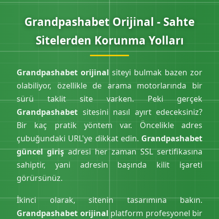
Grandpashabet Orijinal - Sahte
Sitelerden Korunma Yolları
Grandpashabet orijinal
siteyi bulmak bazen zor
olabiliyor, özellikle de arama motorlarında bir
sürü taklit site varken. Peki gerçek
Grandpashabet
sitesini nasıl ayırt edeceksiniz?
Bir kaç pratik yöntem var. Öncelikle adres
çubuğundaki URL'ye dikkat edin.
Grandpashabet
güncel giriş
adresi her zaman SSL sertifikasına
sahiptir, yani adresin başında kilit işareti
görürsünüz.
İkinci olarak, sitenin tasarımına bakın.
Grandpashabet orijinal
platform profesyonel bir