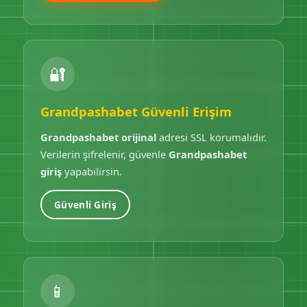
🔐
Grandpashabet Güvenli Erişim
Grandpashabet orijinal
adresi SSL korumalıdır.
Verilerin şifrelenir, güvenle
Grandpashabet
giriş
yapabilirsin.
Güvenli Giriş
📱