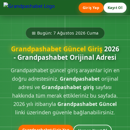
Giriş Yap
Kayıt Ol
📅 Bugün: 7 Ağustos 2026 Cuma
Grandpashabet Güncel Giriş
2026
- Grandpashabet Orijinal Adresi
Grandpashabet güncel giriş arayanlar için en
doğru adrestesiniz.
Grandpashabet
orijinal
adresi ve
Grandpashabet giriş
sayfası
hakkında tüm merak ettikleriniz bu sayfada.
2026 yılı itibarıyla
Grandpashabet Güncel
linki üzerinden güvenle bağlanabilirsiniz.
Grandpashabet Giriş Yap