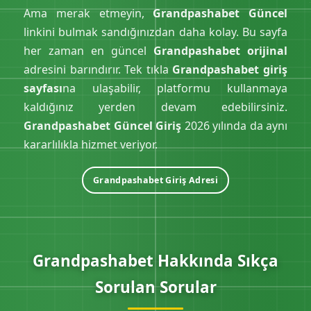
Ama merak etmeyin,
Grandpashabet Güncel
linkini bulmak sandığınızdan daha kolay. Bu sayfa
her zaman en güncel
Grandpashabet orijinal
adresini barındırır. Tek tıkla
Grandpashabet giriş
sayfası
na ulaşabilir, platformu kullanmaya
kaldığınız yerden devam edebilirsiniz.
Grandpashabet Güncel Giriş
2026 yılında da aynı
kararlılıkla hizmet veriyor.
Grandpashabet Giriş Adresi
Grandpashabet Hakkında Sıkça
Sorulan Sorular