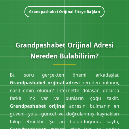
Grandpashabet Orijinal Siteye Bağlan
Grandpashabet Orijinal Adresi
Nereden Bulabilirim?
Bu soru gerçekten önemli arkadaşlar.
Grandpashabet orijinal adresi
nereden bulunur,
nasıl emin olunur? İnternette dolaşan onlarca
farklı link var ve bunların çoğu taklit.
Grandpashabet orijinal
adresini bulmanın en
güvenli yolu, güncel ve doğrulanmış kaynakları
takip etmektir. Şu an bulunduğunuz sayfa,