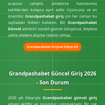
arayüze sahiptir, amatörce hazırlanmış
taklitlerden kolayca ayırt edilir. Üçüncüsü ve en
önemlisi:
Grandpashabet giriş
için her zaman bu
sayfadaki linkleri kullanın. Biz
Grandpashabet
Güncel
adresini sürekli güncel tutuyoruz, böylece
sahte sitelere düşme riskiniz olmaz.
Grandpashabet Orijinal Siteye Git
Grandpashabet Güncel Giriş 2026
- Son Durum
2026 yılı itibarıyla
Grandpashabet güncel giriş
adresi aktiftir ve sorunsuz çalışmaktadır. Bir çok