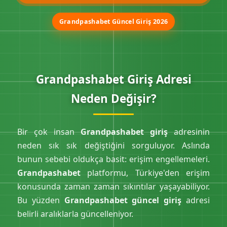
Grandpashabet Güncel Giriş 2026
Grandpashabet Giriş Adresi
Neden Değişir?
Bir çok insan
Grandpashabet giriş
adresinin
neden sık sık değiştiğini sorguluyor. Aslında
bunun sebebi oldukça basit: erişim engellemeleri.
Grandpashabet
platformu, Türkiye'den erişim
konusunda zaman zaman sıkıntılar yaşayabiliyor.
Bu yüzden
Grandpashabet güncel giriş
adresi
belirli aralıklarla güncelleniyor.