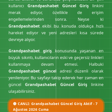
kullanıcı
Grandpashabet Güncel Giriş
linkini
merak ediyor, özellikle de erişim
engellemelerinden sonra. Neyse ki
Grandpashabet
ekibi bu konuda oldukça hızlı
hareket ediyor ve yeni adresleri kısa sürede
devreye alıyor.
Grandpashabet giriş
konusunda yaşanan en
büyük sıkıntı, kullanıcıların eski ve geçersiz linkleri
kullanmaya devam etmesi. Halbuki
Grandpashabet güncel
adresi düzenli olarak
yenileniyor. Bu sayfayı takip ederek her zaman en
güncel
Grandpashabet Güncel Giriş
linkine
ulaşabilirsiniz.
🔴 CANLI: Grandpashabet Güncel Giriş Aktif - 7
Ağustos 2026 Cuma