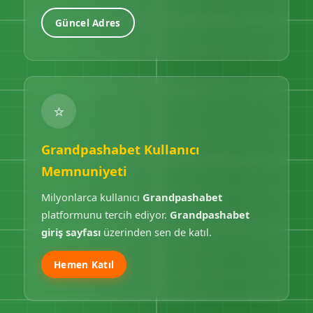
Güncel Adres
⭐
Grandpashabet Kullanıcı
Memnuniyeti
Milyonlarca kullanıcı
Grandpashabet
platformunu tercih ediyor.
Grandpashabet
giriş sayfası
üzerinden sen de katıl.
Hemen Katıl