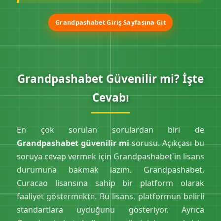
Grandpashabet Giriş Sayfasına Git
Grandpashabet Güvenilir mi? İşte
Cevabı
En çok sorulan sorulardan biri de
Grandpashabet güvenilir mi
sorusu. Açıkçası bu
soruya cevap vermek için Grandpashabet'in lisans
durumuna bakmak lazım. Grandpashabet,
Curacao lisansına sahip bir platform olarak
faaliyet göstermekte. Bu lisans, platformun belirli
standartlara uyduğunu gösteriyor. Ayrıca