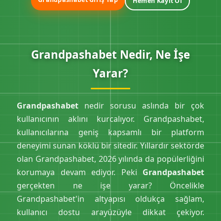
Hemen Kayıt Ol
Grandpashabet Nedir, Ne İşe
Yarar?
Grandpashabet
nedir sorusu aslında bir çok
kullanıcının aklını kurcalıyor. Grandpashabet,
kullanıcılarına geniş kapsamlı bir platform
deneyimi sunan köklü bir sitedir. Yıllardır sektörde
olan Grandpashabet, 2026 yılında da popülerliğini
korumaya devam ediyor. Peki
Grandpashabet
gerçekten ne işe yarar? Öncelikle
Grandpashabet'in altyapısı oldukça sağlam,
kullanıcı dostu arayüzüyle dikkat çekiyor.