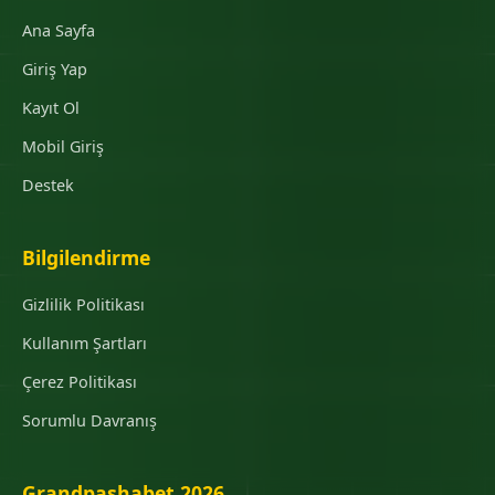
Ana Sayfa
Giriş Yap
Kayıt Ol
Mobil Giriş
Destek
Bilgilendirme
Gizlilik Politikası
Kullanım Şartları
Çerez Politikası
Sorumlu Davranış
Grandpashabet 2026