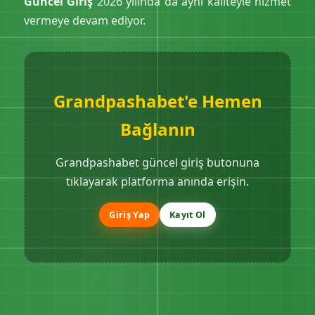
Güncel Giriş
2026 yılında da aynı kaliteyle hizmet
vermeye devam ediyor.
Grandpashabet'e Hemen
Bağlanın
Grandpashabet güncel giriş butonuna
tıklayarak platforma anında erişin.
Giriş Yap
Kayıt Ol