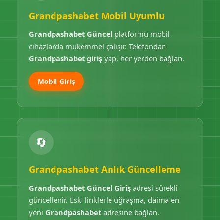
Grandpashabet Mobil Uyumlu
Grandpashabet Güncel
platformu mobil
cihazlarda mükemmel çalışır. Telefondan
Grandpashabet giriş
yap, her yerden bağlan.
Mobil Giriş
🔄
Grandpashabet Anlık Güncelleme
Grandpashabet Güncel Giriş
adresi sürekli
güncellenir. Eski linklerle uğraşma, daima en
yeni
Grandpashabet
adresine bağlan.