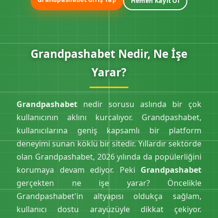
Hemen Kayıt Ol
Grandpashabet Nedir, Ne İşe
Yarar?
Grandpashabet
nedir sorusu aslında bir çok
kullanıcının aklını kurcalıyor. Grandpashabet,
kullanıcılarına geniş kapsamlı bir platform
deneyimi sunan köklü bir sitedir. Yıllardır sektörde
olan Grandpashabet, 2026 yılında da popülerliğini
korumaya devam ediyor. Peki
Grandpashabet
gerçekten ne işe yarar? Öncelikle
Grandpashabet'in altyapısı oldukça sağlam,
kullanıcı dostu arayüzüyle dikkat çekiyor.