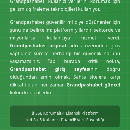
Grandpashabet, kullanıcı verilerini korumak için
gelişmiş şifreleme teknolojileri kullanıyor.
Grandpashabet güvenilir mi diye düşünenler için
şunu da belirtelim: platform yıllardır sektörde ve
milyonlarca kullanıcıya hizmet verdi.
Grandpashabet orijinal
adres üzerinden giriş
yaptığınız sürece herhangi bir güvenlik sorunu
yaşamazsınız. Tabi burada kritik nokta,
Grandpashabet giriş sayfası
nın doğru
olduğundan emin olmak. Sahte sitelere karşı
dikkatli olun, her zaman
Grandpashabet güncel
linkini kontrol edin.
🔒 SSL Korumalı
✅ Lisanslı Platform
⭐ 4.8 / 5 Kullanıcı Puanı
🛡️ Veri Güvenliği