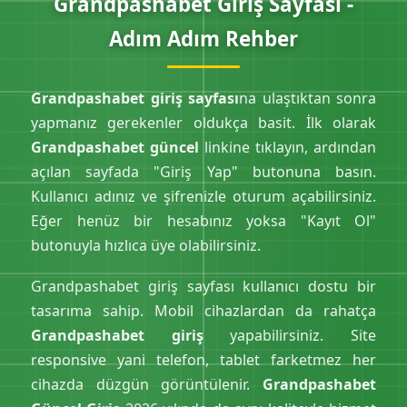
Grandpashabet Giriş Sayfası -
Adım Adım Rehber
Grandpashabet giriş sayfası
na ulaştıktan sonra
yapmanız gerekenler oldukça basit. İlk olarak
Grandpashabet güncel
linkine tıklayın, ardından
açılan sayfada "Giriş Yap" butonuna basın.
Kullanıcı adınız ve şifrenizle oturum açabilirsiniz.
Eğer henüz bir hesabınız yoksa "Kayıt Ol"
butonuyla hızlıca üye olabilirsiniz.
Grandpashabet giriş sayfası kullanıcı dostu bir
tasarıma sahip. Mobil cihazlardan da rahatça
Grandpashabet giriş
yapabilirsiniz. Site
responsive yani telefon, tablet farketmez her
cihazda düzgün görüntülenir.
Grandpashabet