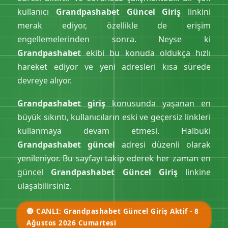
kullanıcı
Grandpashabet Güncel Giriş
linkini
merak ediyor, özellikle de erişim
engellemelerinden sonra. Neyse ki
Grandpashabet
ekibi bu konuda oldukça hızlı
hareket ediyor ve yeni adresleri kısa sürede
devreye alıyor.
Grandpashabet giriş
konusunda yaşanan en
büyük sıkıntı, kullanıcıların eski ve geçersiz linkleri
kullanmaya devam etmesi. Halbuki
Grandpashabet güncel
adresi düzenli olarak
yenileniyor. Bu sayfayı takip ederek her zaman en
güncel
Grandpashabet Güncel Giriş
linkine
ulaşabilirsiniz.
🔴 CANLI: Grandpashabet Güncel Giriş Aktif - 8
Ağustos 2026 Cumartesi