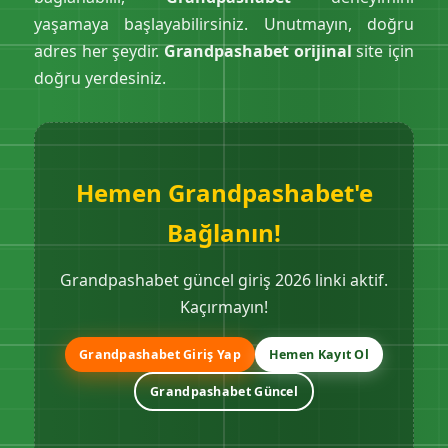
yaşamaya başlayabilirsiniz. Unutmayın, doğru
adres her şeydir.
Grandpashabet orijinal
site için
doğru yerdesiniz.
Hemen Grandpashabet'e
Bağlanın!
Grandpashabet güncel giriş 2026 linki aktif.
Kaçırmayın!
Grandpashabet Giriş Yap
Hemen Kayıt Ol
Grandpashabet Güncel