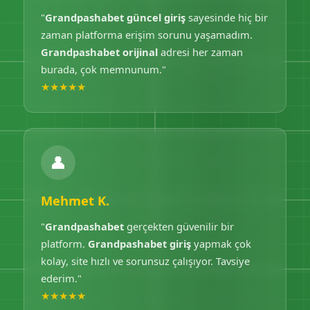
"
Grandpashabet güncel giriş
sayesinde hiç bir
zaman platforma erişim sorunu yaşamadım.
Grandpashabet orijinal
adresi her zaman
burada, çok memnunum."
★★★★★
👤
Mehmet K.
"
Grandpashabet
gerçekten güvenilir bir
platform.
Grandpashabet giriş
yapmak çok
kolay, site hızlı ve sorunsuz çalışıyor. Tavsiye
ederim."
★★★★★