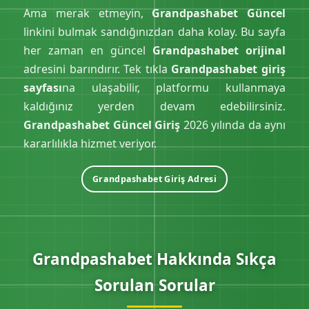
Ama merak etmeyin,
Grandpashabet Güncel
linkini bulmak sandığınızdan daha kolay. Bu sayfa
her zaman en güncel
Grandpashabet orijinal
adresini barındırır. Tek tıkla
Grandpashabet giriş
sayfası
na ulaşabilir, platformu kullanmaya
kaldığınız yerden devam edebilirsiniz.
Grandpashabet Güncel Giriş
2026 yılında da aynı
kararlılıkla hizmet veriyor.
Grandpashabet Giriş Adresi
Grandpashabet Hakkında Sıkça
Sorulan Sorular