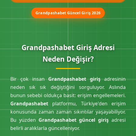
Grandpashabet Güncel Giriş 2026
Grandpashabet Giriş Adresi
Neden Değişir?
Bir çok insan
Grandpashabet giriş
adresinin
neden sık sık değiştiğini sorguluyor. Aslında
bunun sebebi oldukça basit: erişim engellemeleri.
Grandpashabet
platformu, Türkiye'den erişim
konusunda zaman zaman sıkıntılar yaşayabiliyor.
Bu yüzden
Grandpashabet güncel giriş
adresi
belirli aralıklarla güncelleniyor.