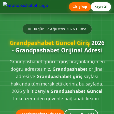
Giriş Yap
Kayıt Ol
📅 Bugün: 7 Ağustos 2026 Cuma
Grandpashabet Güncel Giriş
2026
- Grandpashabet Orijinal Adresi
Grandpashabet güncel giriş arayanlar için en
doğru adrestesiniz.
Grandpashabet
orijinal
adresi ve
Grandpashabet giriş
sayfası
hakkında tüm merak ettikleriniz bu sayfada.
2026 yılı itibarıyla
Grandpashabet Güncel
linki üzerinden güvenle bağlanabilirsiniz.
Grandpashabet Giriş Yap