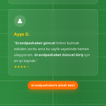
👤
Ayşe D.
"
Grandpashabet güncel
linkini bulmak
eskiden zordu ama bu sayfa sayesinde hemen
ulaşıyorum.
Grandpashabet Güncel Giriş
için
en iyi kaynak."
★★★★☆
Grandpashabet'e Şimdi Katıl