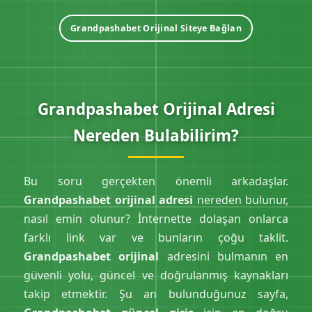
Grandpashabet Orijinal Siteye Bağlan
Grandpashabet Orijinal Adresi
Nereden Bulabilirim?
Bu soru gerçekten önemli arkadaşlar.
Grandpashabet orijinal adresi
nereden bulunur,
nasıl emin olunur? İnternette dolaşan onlarca
farklı link var ve bunların çoğu taklit.
Grandpashabet orijinal
adresini bulmanın en
güvenli yolu, güncel ve doğrulanmış kaynakları
takip etmektir. Şu an bulunduğunuz sayfa,