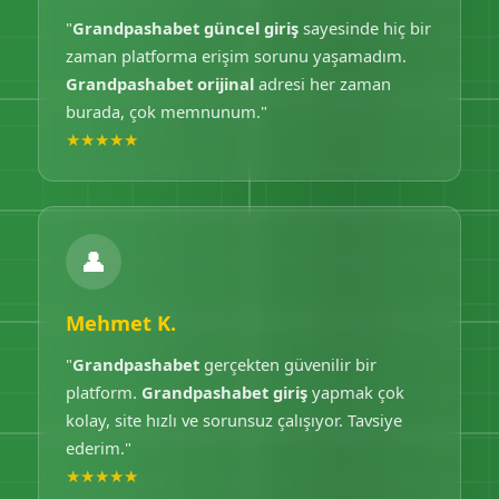
"
Grandpashabet güncel giriş
sayesinde hiç bir
zaman platforma erişim sorunu yaşamadım.
Grandpashabet orijinal
adresi her zaman
burada, çok memnunum."
★★★★★
👤
Mehmet K.
"
Grandpashabet
gerçekten güvenilir bir
platform.
Grandpashabet giriş
yapmak çok
kolay, site hızlı ve sorunsuz çalışıyor. Tavsiye
ederim."
★★★★★