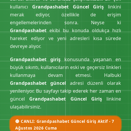
kullanıcı
Grandpashabet Güncel Giriş
linkini
merak ediyor, özellikle de erişim
engellemelerinden sonra. Neyse ki
Grandpashabet
ekibi bu konuda oldukça hızlı
hareket ediyor ve yeni adresleri kısa sürede
devreye alıyor.
Grandpashabet giriş
konusunda yaşanan en
büyük sıkıntı, kullanıcıların eski ve geçersiz linkleri
kullanmaya devam etmesi. Halbuki
Grandpashabet güncel
adresi düzenli olarak
yenileniyor. Bu sayfayı takip ederek her zaman en
güncel
Grandpashabet Güncel Giriş
linkine
ulaşabilirsiniz.
🔴 CANLI: Grandpashabet Güncel Giriş Aktif - 7
Ağustos 2026 Cuma