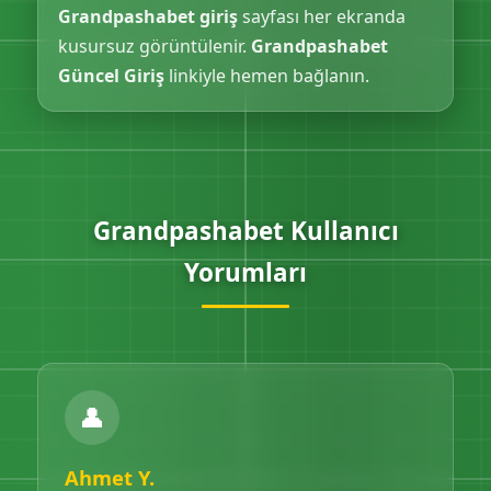
Grandpashabet giriş
sayfası her ekranda
kusursuz görüntülenir.
Grandpashabet
Güncel Giriş
linkiyle hemen bağlanın.
Grandpashabet Kullanıcı
Yorumları
👤
Ahmet Y.