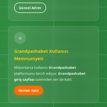
Güncel Adres
⭐
Grandpashabet Kullanıcı
Memnuniyeti
Milyonlarca kullanıcı
Grandpashabet
platformunu tercih ediyor.
Grandpashabet
giriş sayfası
üzerinden sen de katıl.
Hemen Katıl