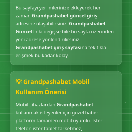
Bu sayfayı yer imlerinize ekleyerek her
zaman
Grandpashabet güncel giriş
adresine ulaşabilirsiniz.
Grandpashabet
Güncel
linki değişse bile bu sayfa üzerinden
yeni adrese yönlendirilirsiniz.
Grandpashabet giriş sayfası
na tek tıkla
erişmek bu kadar kolay.
💡 Grandpashabet Mobil
Kullanım Önerisi
Mobil cihazlardan
Grandpashabet
kullanmak isteyenler için güzel haber:
platform tamamen mobil uyumlu. İster
telefon ister tablet farketmez,