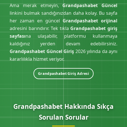
Ama merak etmeyin,
Grandpashabet Güncel
linkini bulmak sandığınızdan daha kolay. Bu sayfa
her zaman en güncel
Grandpashabet orijinal
adresini barındırır. Tek tıkla
Grandpashabet giriş
sayfası
na ulaşabilir, platformu kullanmaya
kaldığınız yerden devam edebilirsiniz.
Grandpashabet Güncel Giriş
2026 yılında da aynı
kararlılıkla hizmet veriyor.
Grandpashabet Giriş Adresi
Grandpashabet Hakkında Sıkça
Sorulan Sorular