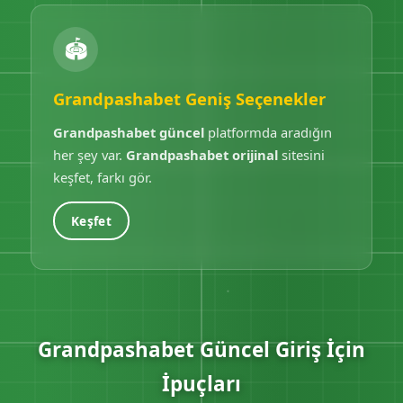
🏟️
Grandpashabet Geniş Seçenekler
Grandpashabet güncel
platformda aradığın
her şey var.
Grandpashabet orijinal
sitesini
keşfet, farkı gör.
Keşfet
Grandpashabet Güncel Giriş İçin
İpuçları