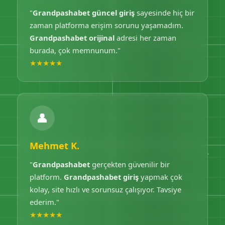
"
Grandpashabet güncel giriş
sayesinde hiç bir
zaman platforma erişim sorunu yaşamadım.
Grandpashabet orijinal
adresi her zaman
burada, çok memnunum."
★★★★★
👤
Mehmet K.
"
Grandpashabet
gerçekten güvenilir bir
platform.
Grandpashabet giriş
yapmak çok
kolay, site hızlı ve sorunsuz çalışıyor. Tavsiye
ederim."
★★★★★