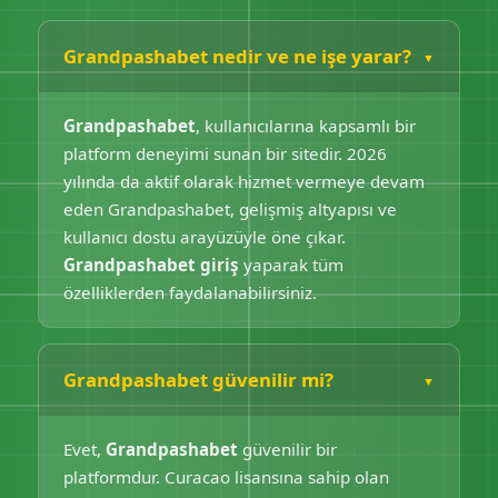
Grandpashabet nedir ve ne işe yarar?
Grandpashabet
, kullanıcılarına kapsamlı bir
platform deneyimi sunan bir sitedir. 2026
yılında da aktif olarak hizmet vermeye devam
eden Grandpashabet, gelişmiş altyapısı ve
kullanıcı dostu arayüzüyle öne çıkar.
Grandpashabet giriş
yaparak tüm
özelliklerden faydalanabilirsiniz.
Grandpashabet güvenilir mi?
Evet,
Grandpashabet
güvenilir bir
platformdur. Curacao lisansına sahip olan