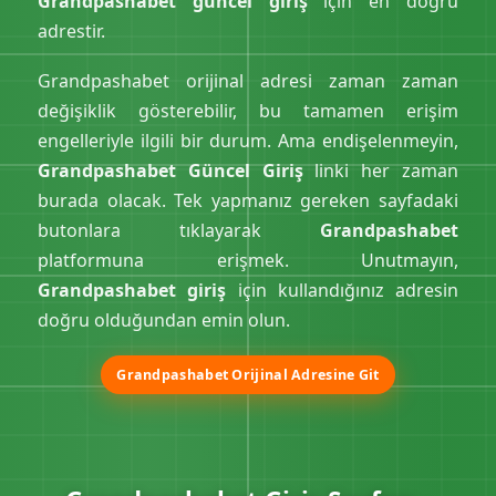
Grandpashabet güncel giriş
için en doğru
adrestir.
Grandpashabet orijinal adresi zaman zaman
değişiklik gösterebilir, bu tamamen erişim
engelleriyle ilgili bir durum. Ama endişelenmeyin,
Grandpashabet Güncel Giriş
linki her zaman
burada olacak. Tek yapmanız gereken sayfadaki
butonlara tıklayarak
Grandpashabet
platformuna erişmek. Unutmayın,
Grandpashabet giriş
için kullandığınız adresin
doğru olduğundan emin olun.
Grandpashabet Orijinal Adresine Git