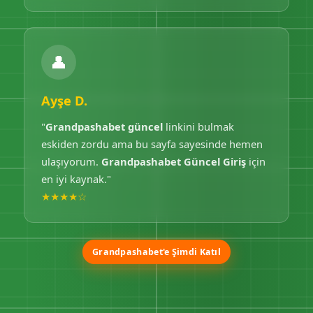
👤
Ayşe D.
"
Grandpashabet güncel
linkini bulmak
eskiden zordu ama bu sayfa sayesinde hemen
ulaşıyorum.
Grandpashabet Güncel Giriş
için
en iyi kaynak."
★★★★☆
Grandpashabet'e Şimdi Katıl