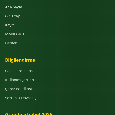
Ana Sayfa
Giriş Yap
Kayıt Ol
Mobil Giriş
Destek
Bilgilendirme
Gizlilik Politikası
Kullanım Şartları
Çerez Politikası
Sorumlu Davranış
Grandpashabet 2026