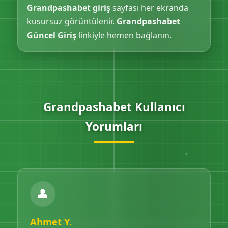
Grandpashabet giriş
sayfası her ekranda
kusursuz görüntülenir.
Grandpashabet
Güncel Giriş
linkiyle hemen bağlanın.
Grandpashabet Kullanıcı
Yorumları
👤
Ahmet Y.