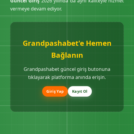
Güncel Giriş
2026 yılında da aynı kaliteyle hizmet
vermeye devam ediyor.
Grandpashabet'e Hemen
Bağlanın
Grandpashabet güncel giriş butonuna
tıklayarak platforma anında erişin.
Giriş Yap
Kayıt Ol