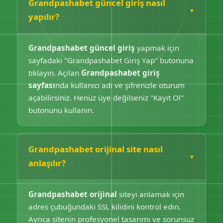
Grandpashabet güncel giriş nasıl
yapılır?
Grandpashabet güncel giriş
yapmak için
sayfadaki "Grandpashabet Giriş Yap" butonuna
tıklayın. Açılan
Grandpashabet giriş
sayfası
nda kullanıcı adı ve şifrenizle oturum
açabilirsiniz. Henüz üye değilseniz "Kayıt Ol"
butonunu kullanın.
Grandpashabet orijinal site nasıl
anlaşılır?
Grandpashabet orijinal
siteyi anlamak için
adres çubuğundaki SSL kilidini kontrol edin.
Ayrıca sitenin profesyonel tasarımı ve sorunsuz