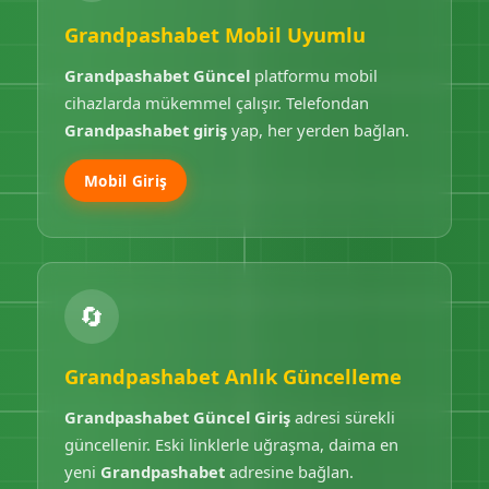
Grandpashabet Mobil Uyumlu
Grandpashabet Güncel
platformu mobil
cihazlarda mükemmel çalışır. Telefondan
Grandpashabet giriş
yap, her yerden bağlan.
Mobil Giriş
🔄
Grandpashabet Anlık Güncelleme
Grandpashabet Güncel Giriş
adresi sürekli
güncellenir. Eski linklerle uğraşma, daima en
yeni
Grandpashabet
adresine bağlan.