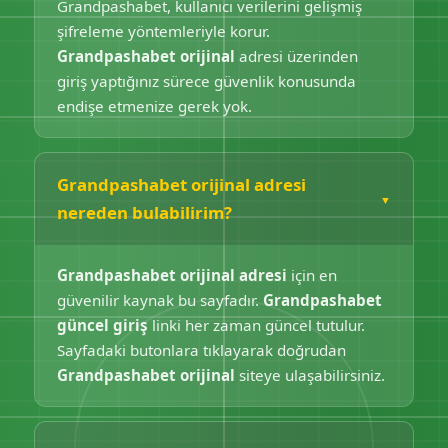
Grandpashabet, kullanıcı verilerini gelişmiş
şifreleme yöntemleriyle korur.
Grandpashabet orijinal
adresi üzerinden
giriş yaptığınız sürece güvenlik konusunda
endişe etmenize gerek yok.
Grandpashabet orijinal adresi
nereden bulabilirim?
Grandpashabet orijinal adresi
için en
güvenilir kaynak bu sayfadır.
Grandpashabet
güncel giriş
linki her zaman güncel tutulur.
Sayfadaki butonlara tıklayarak doğrudan
Grandpashabet orijinal
siteye ulaşabilirsiniz.