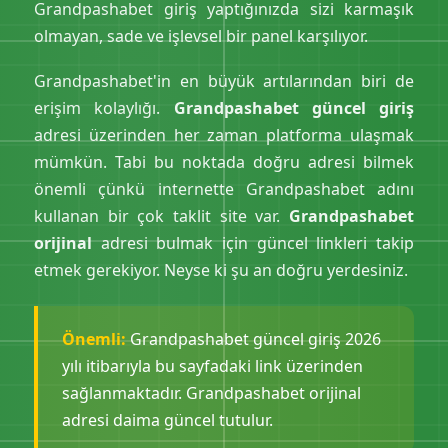
Grandpashabet giriş yaptığınızda sizi karmaşık
olmayan, sade ve işlevsel bir panel karşılıyor.
Grandpashabet'in en büyük artılarından biri de
erişim kolaylığı.
Grandpashabet güncel giriş
adresi üzerinden her zaman platforma ulaşmak
mümkün. Tabi bu noktada doğru adresi bilmek
önemli çünkü internette Grandpashabet adını
kullanan bir çok taklit site var.
Grandpashabet
orijinal
adresi bulmak için güncel linkleri takip
etmek gerekiyor. Neyse ki şu an doğru yerdesiniz.
Önemli:
Grandpashabet güncel giriş 2026
yılı itibarıyla bu sayfadaki link üzerinden
sağlanmaktadır. Grandpashabet orijinal
adresi daima güncel tutulur.