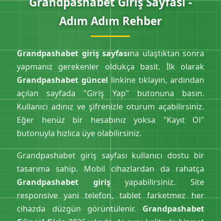
Grandpashabet Giriş Sayfası -
Adım Adım Rehber
Grandpashabet giriş sayfası
na ulaştıktan sonra
yapmanız gerekenler oldukça basit. İlk olarak
Grandpashabet güncel
linkine tıklayın, ardından
açılan sayfada "Giriş Yap" butonuna basın.
Kullanıcı adınız ve şifrenizle oturum açabilirsiniz.
Eğer henüz bir hesabınız yoksa "Kayıt Ol"
butonuyla hızlıca üye olabilirsiniz.
Grandpashabet giriş sayfası kullanıcı dostu bir
tasarıma sahip. Mobil cihazlardan da rahatça
Grandpashabet giriş
yapabilirsiniz. Site
responsive yani telefon, tablet farketmez her
cihazda düzgün görüntülenir.
Grandpashabet