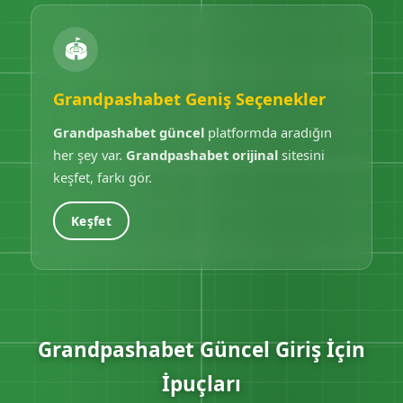
🏟️
Grandpashabet Geniş Seçenekler
Grandpashabet güncel
platformda aradığın
her şey var.
Grandpashabet orijinal
sitesini
keşfet, farkı gör.
Keşfet
Grandpashabet Güncel Giriş İçin
İpuçları