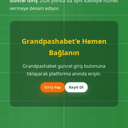
Güncel Giriş
2026 yılında da aynı kaliteyle hizmet
vermeye devam ediyor.
Grandpashabet'e Hemen
Bağlanın
Grandpashabet güncel giriş butonuna
tıklayarak platforma anında erişin.
Giriş Yap
Kayıt Ol