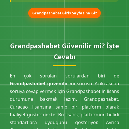
Grandpashabet Giriş Sayfasına Git
Grandpashabet Güvenilir mi? İşte
Cevabı
En çok sorulan sorulardan biri de
Grandpashabet güvenilir mi
sorusu. Açıkçası bu
soruya cevap vermek için Grandpashabet'in lisans
durumuna bakmak lazım. Grandpashabet,
Curacao lisansına sahip bir platform olarak
faaliyet göstermekte. Bu lisans, platformun belirli
standartlara uyduğunu gösteriyor. Ayrıca