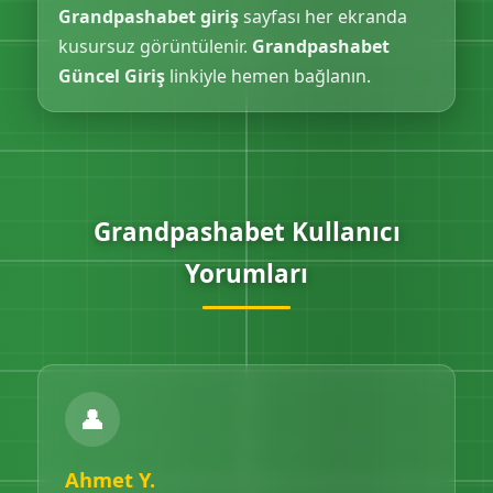
Grandpashabet giriş
sayfası her ekranda
kusursuz görüntülenir.
Grandpashabet
Güncel Giriş
linkiyle hemen bağlanın.
Grandpashabet Kullanıcı
Yorumları
👤
Ahmet Y.