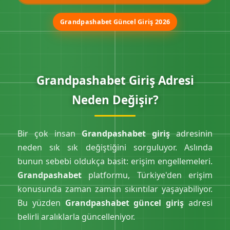
Grandpashabet Güncel Giriş 2026
Grandpashabet Giriş Adresi
Neden Değişir?
Bir çok insan
Grandpashabet giriş
adresinin
neden sık sık değiştiğini sorguluyor. Aslında
bunun sebebi oldukça basit: erişim engellemeleri.
Grandpashabet
platformu, Türkiye'den erişim
konusunda zaman zaman sıkıntılar yaşayabiliyor.
Bu yüzden
Grandpashabet güncel giriş
adresi
belirli aralıklarla güncelleniyor.