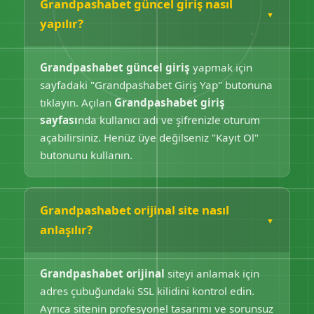
Grandpashabet güncel giriş nasıl
yapılır?
Grandpashabet güncel giriş
yapmak için
sayfadaki "Grandpashabet Giriş Yap" butonuna
tıklayın. Açılan
Grandpashabet giriş
sayfası
nda kullanıcı adı ve şifrenizle oturum
açabilirsiniz. Henüz üye değilseniz "Kayıt Ol"
butonunu kullanın.
Grandpashabet orijinal site nasıl
anlaşılır?
Grandpashabet orijinal
siteyi anlamak için
adres çubuğundaki SSL kilidini kontrol edin.
Ayrıca sitenin profesyonel tasarımı ve sorunsuz