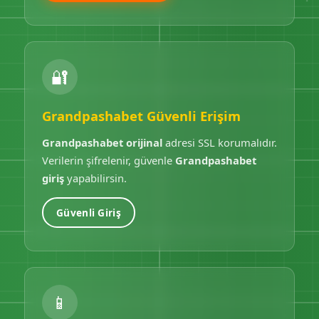
🔐
Grandpashabet Güvenli Erişim
Grandpashabet orijinal
adresi SSL korumalıdır.
Verilerin şifrelenir, güvenle
Grandpashabet
giriş
yapabilirsin.
Güvenli Giriş
📱