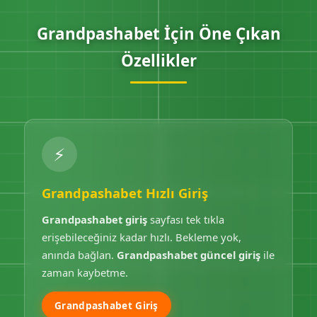
Grandpashabet İçin Öne Çıkan
Özellikler
⚡
Grandpashabet Hızlı Giriş
Grandpashabet giriş
sayfası tek tıkla
erişebileceğiniz kadar hızlı. Bekleme yok,
anında bağlan.
Grandpashabet güncel giriş
ile
zaman kaybetme.
Grandpashabet Giriş