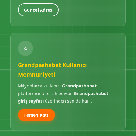
Güncel Adres
⭐
Grandpashabet Kullanıcı
Memnuniyeti
Milyonlarca kullanıcı
Grandpashabet
platformunu tercih ediyor.
Grandpashabet
giriş sayfası
üzerinden sen de katıl.
Hemen Katıl