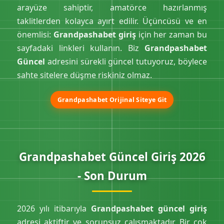
arayüze sahiptir, amatörce hazırlanmış
taklitlerden kolayca ayırt edilir. Üçüncüsü ve en
önemlisi:
Grandpashabet giriş
için her zaman bu
sayfadaki linkleri kullanın. Biz
Grandpashabet
Güncel
adresini sürekli güncel tutuyoruz, böylece
sahte sitelere düşme riskiniz olmaz.
Grandpashabet Orijinal Siteye Git
Grandpashabet Güncel Giriş 2026
- Son Durum
2026 yılı itibarıyla
Grandpashabet güncel giriş
adresi aktiftir ve sorunsuz çalışmaktadır. Bir çok