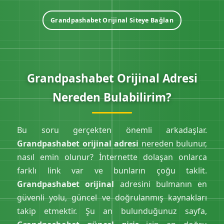
Grandpashabet Orijinal Siteye Bağlan
Grandpashabet Orijinal Adresi
Nereden Bulabilirim?
Bu soru gerçekten önemli arkadaşlar.
Grandpashabet orijinal adresi
nereden bulunur,
nasıl emin olunur? İnternette dolaşan onlarca
farklı link var ve bunların çoğu taklit.
Grandpashabet orijinal
adresini bulmanın en
güvenli yolu, güncel ve doğrulanmış kaynakları
takip etmektir. Şu an bulunduğunuz sayfa,