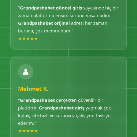
"
Grandpashabet güncel giriş
sayesinde hiç bir
zaman platforma erişim sorunu yaşamadım.
Grandpashabet orijinal
adresi her zaman
burada, çok memnunum."
★★★★★
👤
Mehmet K.
"
Grandpashabet
gerçekten güvenilir bir
platform.
Grandpashabet giriş
yapmak çok
kolay, site hızlı ve sorunsuz çalışıyor. Tavsiye
ederim."
★★★★★