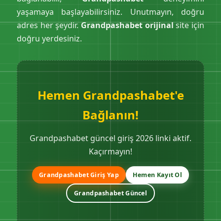
yaşamaya başlayabilirsiniz. Unutmayın, doğru
adres her şeydir.
Grandpashabet orijinal
site için
doğru yerdesiniz.
Hemen Grandpashabet'e
Bağlanın!
Grandpashabet güncel giriş 2026 linki aktif.
Kaçırmayın!
Grandpashabet Giriş Yap
Hemen Kayıt Ol
Grandpashabet Güncel