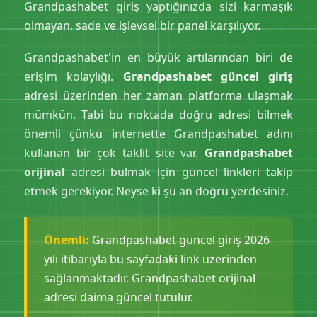
Grandpashabet giriş yaptığınızda sizi karmaşık
olmayan, sade ve işlevsel bir panel karşılıyor.
Grandpashabet'in en büyük artılarından biri de
erişim kolaylığı.
Grandpashabet güncel giriş
adresi üzerinden her zaman platforma ulaşmak
mümkün. Tabi bu noktada doğru adresi bilmek
önemli çünkü internette Grandpashabet adını
kullanan bir çok taklit site var.
Grandpashabet
orijinal
adresi bulmak için güncel linkleri takip
etmek gerekiyor. Neyse ki şu an doğru yerdesiniz.
Önemli:
Grandpashabet güncel giriş 2026
yılı itibarıyla bu sayfadaki link üzerinden
sağlanmaktadır. Grandpashabet orijinal
adresi daima güncel tutulur.