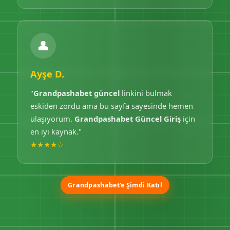
👤
Ayşe D.
"
Grandpashabet güncel
linkini bulmak
eskiden zordu ama bu sayfa sayesinde hemen
ulaşıyorum.
Grandpashabet Güncel Giriş
için
en iyi kaynak."
★★★★☆
Grandpashabet'e Şimdi Katıl