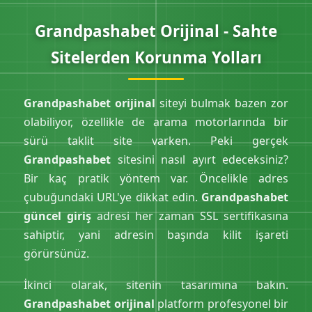
Grandpashabet Orijinal - Sahte
Sitelerden Korunma Yolları
Grandpashabet orijinal
siteyi bulmak bazen zor
olabiliyor, özellikle de arama motorlarında bir
sürü taklit site varken. Peki gerçek
Grandpashabet
sitesini nasıl ayırt edeceksiniz?
Bir kaç pratik yöntem var. Öncelikle adres
çubuğundaki URL'ye dikkat edin.
Grandpashabet
güncel giriş
adresi her zaman SSL sertifikasına
sahiptir, yani adresin başında kilit işareti
görürsünüz.
İkinci olarak, sitenin tasarımına bakın.
Grandpashabet orijinal
platform profesyonel bir