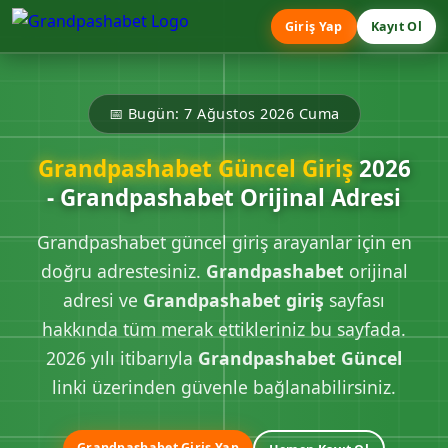
Giriş Yap
Kayıt Ol
📅 Bugün: 7 Ağustos 2026 Cuma
Grandpashabet Güncel Giriş
2026
- Grandpashabet Orijinal Adresi
Grandpashabet güncel giriş arayanlar için en
doğru adrestesiniz.
Grandpashabet
orijinal
adresi ve
Grandpashabet giriş
sayfası
hakkında tüm merak ettikleriniz bu sayfada.
2026 yılı itibarıyla
Grandpashabet Güncel
linki üzerinden güvenle bağlanabilirsiniz.
Grandpashabet Giriş Yap