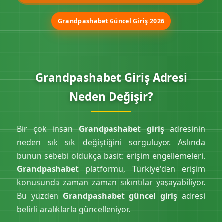
Grandpashabet Güncel Giriş 2026
Grandpashabet Giriş Adresi
Neden Değişir?
Bir çok insan
Grandpashabet giriş
adresinin
neden sık sık değiştiğini sorguluyor. Aslında
bunun sebebi oldukça basit: erişim engellemeleri.
Grandpashabet
platformu, Türkiye'den erişim
konusunda zaman zaman sıkıntılar yaşayabiliyor.
Bu yüzden
Grandpashabet güncel giriş
adresi
belirli aralıklarla güncelleniyor.