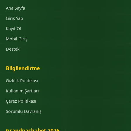
Ana Sayfa
Giriş Yap
Kayıt Ol
Mobil Giriş
Destek
Bilgilendirme
Gizlilik Politikası
Kullanım Şartları
Çerez Politikası
Sorumlu Davranış
Grandpashabet 2026