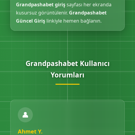
Grandpashabet giriş
sayfası her ekranda
kusursuz görüntülenir.
Grandpashabet
Güncel Giriş
linkiyle hemen bağlanın.
Grandpashabet Kullanıcı
Yorumları
👤
Ahmet Y.