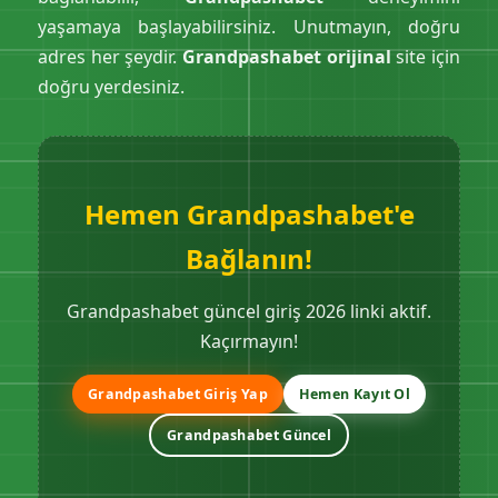
yaşamaya başlayabilirsiniz. Unutmayın, doğru
adres her şeydir.
Grandpashabet orijinal
site için
doğru yerdesiniz.
Hemen Grandpashabet'e
Bağlanın!
Grandpashabet güncel giriş 2026 linki aktif.
Kaçırmayın!
Grandpashabet Giriş Yap
Hemen Kayıt Ol
Grandpashabet Güncel