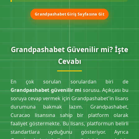
Grandpashabet Giriş Sayfasına Git
Grandpashabet Güvenilir mi? İşte
Cevabı
En çok sorulan sorulardan biri de
Grandpashabet güvenilir mi
sorusu. Açıkçası bu
soruya cevap vermek için Grandpashabet'in lisans
durumuna bakmak lazım. Grandpashabet,
Curacao lisansına sahip bir platform olarak
faaliyet göstermekte. Bu lisans, platformun belirli
standartlara uyduğunu gösteriyor. Ayrıca