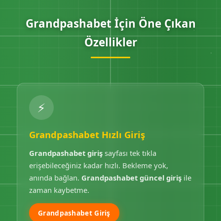
Grandpashabet İçin Öne Çıkan
Özellikler
⚡
Grandpashabet Hızlı Giriş
Grandpashabet giriş
sayfası tek tıkla
erişebileceğiniz kadar hızlı. Bekleme yok,
anında bağlan.
Grandpashabet güncel giriş
ile
zaman kaybetme.
Grandpashabet Giriş