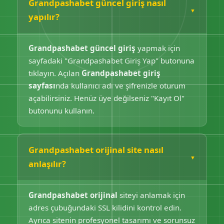
Grandpashabet güncel giriş nasıl
yapılır?
Grandpashabet güncel giriş
yapmak için
sayfadaki "Grandpashabet Giriş Yap" butonuna
tıklayın. Açılan
Grandpashabet giriş
sayfası
nda kullanıcı adı ve şifrenizle oturum
açabilirsiniz. Henüz üye değilseniz "Kayıt Ol"
butonunu kullanın.
Grandpashabet orijinal site nasıl
anlaşılır?
Grandpashabet orijinal
siteyi anlamak için
adres çubuğundaki SSL kilidini kontrol edin.
Ayrıca sitenin profesyonel tasarımı ve sorunsuz