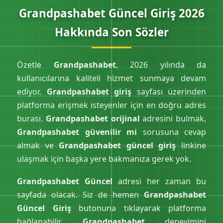
Grandpashabet Güncel Giriş 2026
Hakkında Son Sözler
Özetle
Grandpashabet
, 2026 yılında da
kullanıcılarına kaliteli hizmet sunmaya devam
ediyor.
Grandpashabet giriş
sayfası üzerinden
platforma erişmek isteyenler için en doğru adres
burası.
Grandpashabet orijinal
adresini bulmak,
Grandpashabet güvenilir mi
sorusuna cevap
almak ve
Grandpashabet güncel giriş
linkine
ulaşmak için başka yere bakmanıza gerek yok.
Grandpashabet Güncel
adresi her zaman bu
sayfada olacak. Siz de hemen
Grandpashabet
Güncel Giriş
butonuna tıklayarak platforma
bağlanabilir,
Grandpashabet
deneyimini