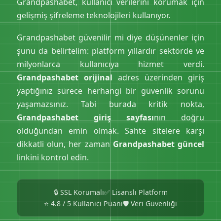
Grandpashabet, kullanıcı verilerini korumak için
gelişmiş şifreleme teknolojileri kullanıyor.
Grandpashabet güvenilir mi diye düşünenler için
şunu da belirtelim: platform yıllardır sektörde ve
milyonlarca kullanıcıya hizmet verdi.
Grandpashabet orijinal
adres üzerinden giriş
yaptığınız sürece herhangi bir güvenlik sorunu
yaşamazsınız. Tabi burada kritik nokta,
Grandpashabet giriş sayfası
nın doğru
olduğundan emin olmak. Sahte sitelere karşı
dikkatli olun, her zaman
Grandpashabet güncel
linkini kontrol edin.
🔒 SSL Korumalı
✅ Lisanslı Platform
⭐ 4.8 / 5 Kullanıcı Puanı
🛡️ Veri Güvenliği