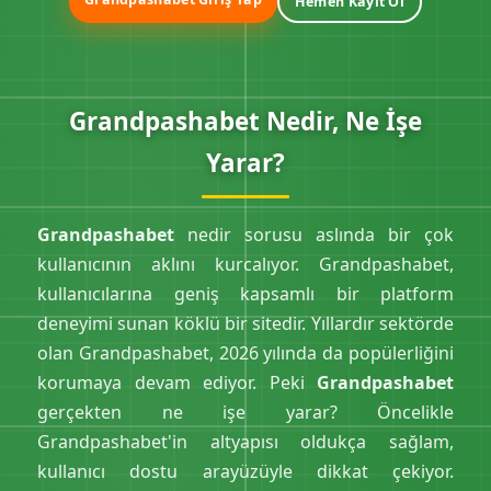
Hemen Kayıt Ol
Grandpashabet Nedir, Ne İşe
Yarar?
Grandpashabet
nedir sorusu aslında bir çok
kullanıcının aklını kurcalıyor. Grandpashabet,
kullanıcılarına geniş kapsamlı bir platform
deneyimi sunan köklü bir sitedir. Yıllardır sektörde
olan Grandpashabet, 2026 yılında da popülerliğini
korumaya devam ediyor. Peki
Grandpashabet
gerçekten ne işe yarar? Öncelikle
Grandpashabet'in altyapısı oldukça sağlam,
kullanıcı dostu arayüzüyle dikkat çekiyor.