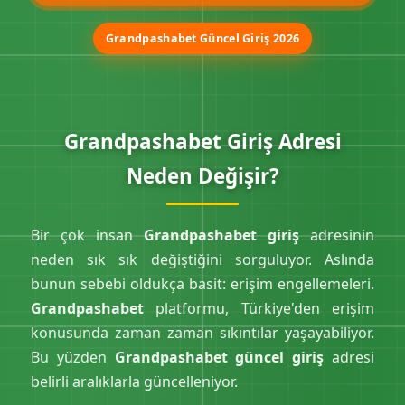
Grandpashabet Güncel Giriş 2026
Grandpashabet Giriş Adresi
Neden Değişir?
Bir çok insan
Grandpashabet giriş
adresinin
neden sık sık değiştiğini sorguluyor. Aslında
bunun sebebi oldukça basit: erişim engellemeleri.
Grandpashabet
platformu, Türkiye'den erişim
konusunda zaman zaman sıkıntılar yaşayabiliyor.
Bu yüzden
Grandpashabet güncel giriş
adresi
belirli aralıklarla güncelleniyor.