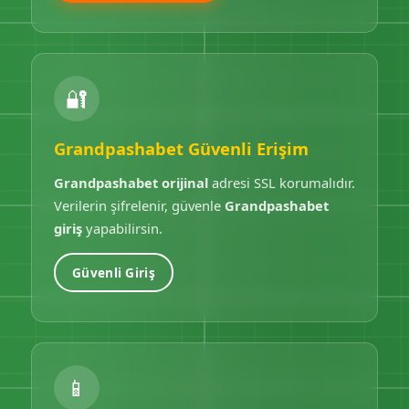
🔐
Grandpashabet Güvenli Erişim
Grandpashabet orijinal
adresi SSL korumalıdır.
Verilerin şifrelenir, güvenle
Grandpashabet
giriş
yapabilirsin.
Güvenli Giriş
📱