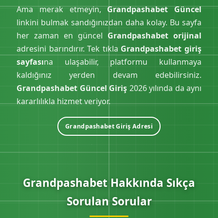
Ama merak etmeyin,
Grandpashabet Güncel
linkini bulmak sandığınızdan daha kolay. Bu sayfa
her zaman en güncel
Grandpashabet orijinal
adresini barındırır. Tek tıkla
Grandpashabet giriş
sayfası
na ulaşabilir, platformu kullanmaya
kaldığınız yerden devam edebilirsiniz.
Grandpashabet Güncel Giriş
2026 yılında da aynı
kararlılıkla hizmet veriyor.
Grandpashabet Giriş Adresi
Grandpashabet Hakkında Sıkça
Sorulan Sorular