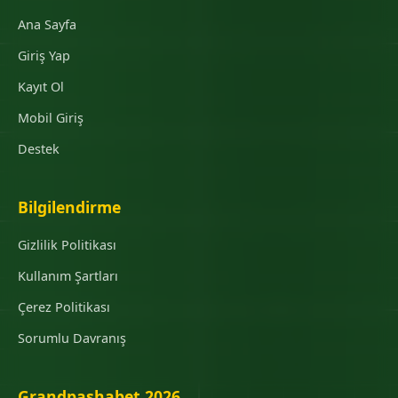
Ana Sayfa
Giriş Yap
Kayıt Ol
Mobil Giriş
Destek
Bilgilendirme
Gizlilik Politikası
Kullanım Şartları
Çerez Politikası
Sorumlu Davranış
Grandpashabet 2026