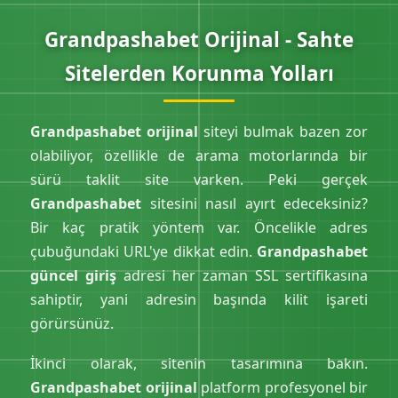
Grandpashabet Orijinal - Sahte
Sitelerden Korunma Yolları
Grandpashabet orijinal
siteyi bulmak bazen zor
olabiliyor, özellikle de arama motorlarında bir
sürü taklit site varken. Peki gerçek
Grandpashabet
sitesini nasıl ayırt edeceksiniz?
Bir kaç pratik yöntem var. Öncelikle adres
çubuğundaki URL'ye dikkat edin.
Grandpashabet
güncel giriş
adresi her zaman SSL sertifikasına
sahiptir, yani adresin başında kilit işareti
görürsünüz.
İkinci olarak, sitenin tasarımına bakın.
Grandpashabet orijinal
platform profesyonel bir