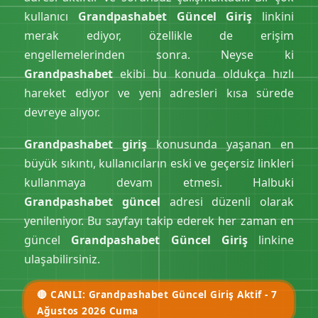
kullanıcı
Grandpashabet Güncel Giriş
linkini
merak ediyor, özellikle de erişim
engellemelerinden sonra. Neyse ki
Grandpashabet
ekibi bu konuda oldukça hızlı
hareket ediyor ve yeni adresleri kısa sürede
devreye alıyor.
Grandpashabet giriş
konusunda yaşanan en
büyük sıkıntı, kullanıcıların eski ve geçersiz linkleri
kullanmaya devam etmesi. Halbuki
Grandpashabet güncel
adresi düzenli olarak
yenileniyor. Bu sayfayı takip ederek her zaman en
güncel
Grandpashabet Güncel Giriş
linkine
ulaşabilirsiniz.
🔴 CANLI: Grandpashabet Güncel Giriş Aktif - 7
Ağustos 2026 Cuma