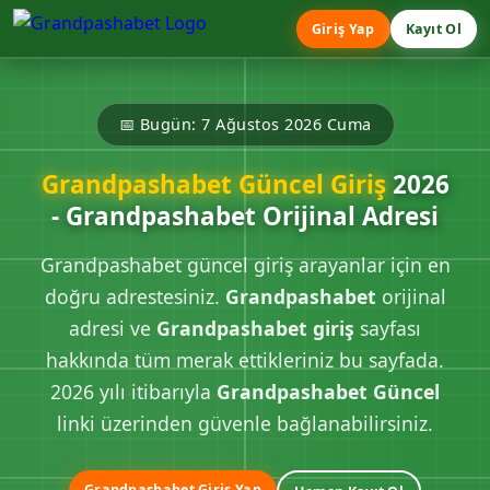
Giriş Yap
Kayıt Ol
📅 Bugün: 7 Ağustos 2026 Cuma
Grandpashabet Güncel Giriş
2026
- Grandpashabet Orijinal Adresi
Grandpashabet güncel giriş arayanlar için en
doğru adrestesiniz.
Grandpashabet
orijinal
adresi ve
Grandpashabet giriş
sayfası
hakkında tüm merak ettikleriniz bu sayfada.
2026 yılı itibarıyla
Grandpashabet Güncel
linki üzerinden güvenle bağlanabilirsiniz.
Grandpashabet Giriş Yap