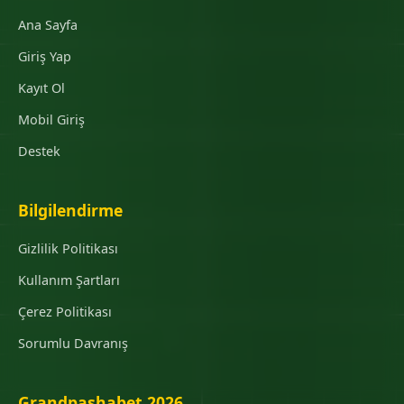
Ana Sayfa
Giriş Yap
Kayıt Ol
Mobil Giriş
Destek
Bilgilendirme
Gizlilik Politikası
Kullanım Şartları
Çerez Politikası
Sorumlu Davranış
Grandpashabet 2026