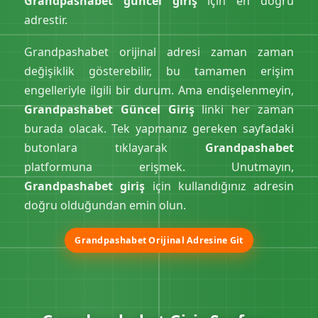
Grandpashabet güncel giriş
için en doğru
adrestir.
Grandpashabet orijinal adresi zaman zaman
değişiklik gösterebilir, bu tamamen erişim
engelleriyle ilgili bir durum. Ama endişelenmeyin,
Grandpashabet Güncel Giriş
linki her zaman
burada olacak. Tek yapmanız gereken sayfadaki
butonlara tıklayarak
Grandpashabet
platformuna erişmek. Unutmayın,
Grandpashabet giriş
için kullandığınız adresin
doğru olduğundan emin olun.
Grandpashabet Orijinal Adresine Git