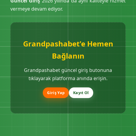
Güncel Giriş
2026 yılında da aynı kaliteyle hizmet
vermeye devam ediyor.
Grandpashabet'e Hemen
Bağlanın
Grandpashabet güncel giriş butonuna
tıklayarak platforma anında erişin.
Giriş Yap
Kayıt Ol