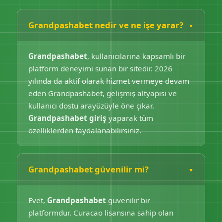
Grandpashabet nedir ve ne işe yarar?
Grandpashabet
, kullanıcılarına kapsamlı bir
platform deneyimi sunan bir sitedir. 2026
yılında da aktif olarak hizmet vermeye devam
eden Grandpashabet, gelişmiş altyapısı ve
kullanıcı dostu arayüzüyle öne çıkar.
Grandpashabet giriş
yaparak tüm
özelliklerden faydalanabilirsiniz.
Grandpashabet güvenilir mi?
Evet,
Grandpashabet
güvenilir bir
platformdur. Curacao lisansına sahip olan