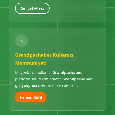
Güncel Adres
⭐
Grandpashabet Kullanıcı
Memnuniyeti
Milyonlarca kullanıcı
Grandpashabet
platformunu tercih ediyor.
Grandpashabet
giriş sayfası
üzerinden sen de katıl.
Hemen Katıl