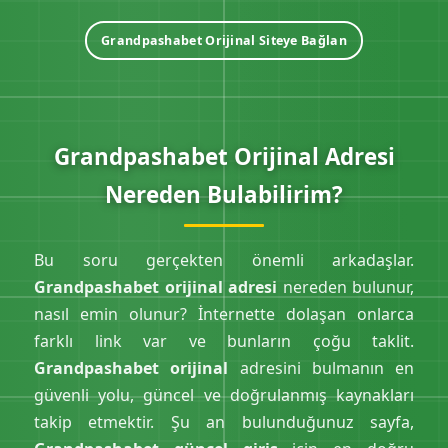
Grandpashabet Orijinal Siteye Bağlan
Grandpashabet Orijinal Adresi
Nereden Bulabilirim?
Bu soru gerçekten önemli arkadaşlar.
Grandpashabet orijinal adresi
nereden bulunur,
nasıl emin olunur? İnternette dolaşan onlarca
farklı link var ve bunların çoğu taklit.
Grandpashabet orijinal
adresini bulmanın en
güvenli yolu, güncel ve doğrulanmış kaynakları
takip etmektir. Şu an bulunduğunuz sayfa,