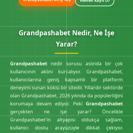
Hemen Kayıt Ol
Grandpashabet Nedir, Ne İşe
Yarar?
Grandpashabet
nedir sorusu aslında bir çok
kullanıcının aklını kurcalıyor. Grandpashabet,
kullanıcılarına geniş kapsamlı bir platform
deneyimi sunan köklü bir sitedir. Yıllardır sektörde
olan Grandpashabet, 2026 yılında da popülerliğini
korumaya devam ediyor. Peki
Grandpashabet
gerçekten ne işe yarar? Öncelikle
Grandpashabet'in altyapısı oldukça sağlam,
kullanıcı dostu arayüzüyle dikkat çekiyor.