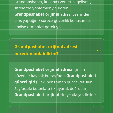
Grandpashabet, kullanıcı verilerini gelişmiş
şifreleme yöntemleriyle korur.
Grandpashabet orijinal
adresi üzerinden
giriş yaptığınız sürece güvenlik konusunda
endişe etmenize gerek yok.
Grandpashabet orijinal adresi
nereden bulabilirim?
Grandpashabet orijinal adresi
için en
güvenilir kaynak bu sayfadır.
Grandpashabet
güncel giriş
linki her zaman güncel tutulur.
Sayfadaki butonlara tıklayarak doğrudan
Grandpashabet orijinal
siteye ulaşabilirsiniz.