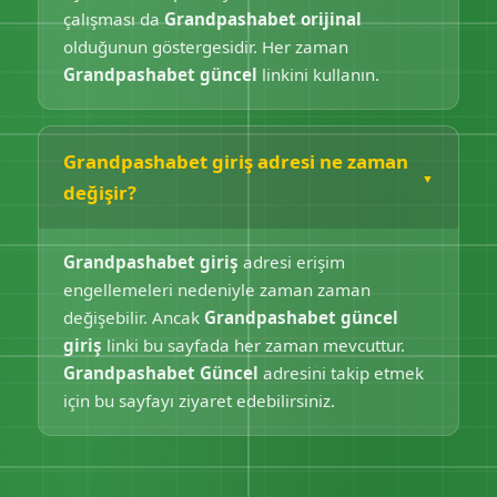
çalışması da
Grandpashabet orijinal
olduğunun göstergesidir. Her zaman
Grandpashabet güncel
linkini kullanın.
Grandpashabet giriş adresi ne zaman
değişir?
Grandpashabet giriş
adresi erişim
engellemeleri nedeniyle zaman zaman
değişebilir. Ancak
Grandpashabet güncel
giriş
linki bu sayfada her zaman mevcuttur.
Grandpashabet Güncel
adresini takip etmek
için bu sayfayı ziyaret edebilirsiniz.