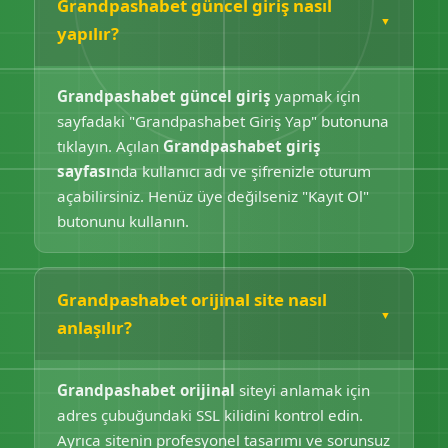
Grandpashabet güncel giriş nasıl
yapılır?
Grandpashabet güncel giriş
yapmak için
sayfadaki "Grandpashabet Giriş Yap" butonuna
tıklayın. Açılan
Grandpashabet giriş
sayfası
nda kullanıcı adı ve şifrenizle oturum
açabilirsiniz. Henüz üye değilseniz "Kayıt Ol"
butonunu kullanın.
Grandpashabet orijinal site nasıl
anlaşılır?
Grandpashabet orijinal
siteyi anlamak için
adres çubuğundaki SSL kilidini kontrol edin.
Ayrıca sitenin profesyonel tasarımı ve sorunsuz