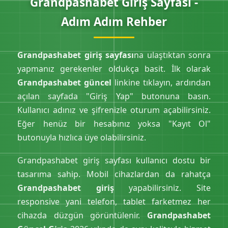
Grandpashabet Giriş Sayfası -
Adım Adım Rehber
Grandpashabet giriş sayfası
na ulaştıktan sonra
yapmanız gerekenler oldukça basit. İlk olarak
Grandpashabet güncel
linkine tıklayın, ardından
açılan sayfada "Giriş Yap" butonuna basın.
Kullanıcı adınız ve şifrenizle oturum açabilirsiniz.
Eğer henüz bir hesabınız yoksa "Kayıt Ol"
butonuyla hızlıca üye olabilirsiniz.
Grandpashabet giriş sayfası kullanıcı dostu bir
tasarıma sahip. Mobil cihazlardan da rahatça
Grandpashabet giriş
yapabilirsiniz. Site
responsive yani telefon, tablet farketmez her
cihazda düzgün görüntülenir.
Grandpashabet