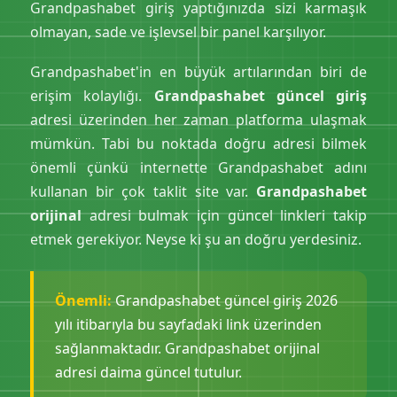
Grandpashabet giriş yaptığınızda sizi karmaşık
olmayan, sade ve işlevsel bir panel karşılıyor.
Grandpashabet'in en büyük artılarından biri de
erişim kolaylığı.
Grandpashabet güncel giriş
adresi üzerinden her zaman platforma ulaşmak
mümkün. Tabi bu noktada doğru adresi bilmek
önemli çünkü internette Grandpashabet adını
kullanan bir çok taklit site var.
Grandpashabet
orijinal
adresi bulmak için güncel linkleri takip
etmek gerekiyor. Neyse ki şu an doğru yerdesiniz.
Önemli:
Grandpashabet güncel giriş 2026
yılı itibarıyla bu sayfadaki link üzerinden
sağlanmaktadır. Grandpashabet orijinal
adresi daima güncel tutulur.