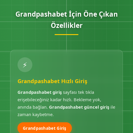
Grandpashabet İçin Öne Çıkan
Özellikler
⚡
Grandpashabet Hızlı Giriş
Grandpashabet giriş
sayfası tek tıkla
erişebileceğiniz kadar hızlı. Bekleme yok,
anında bağlan.
Grandpashabet güncel giriş
ile
zaman kaybetme.
Grandpashabet Giriş