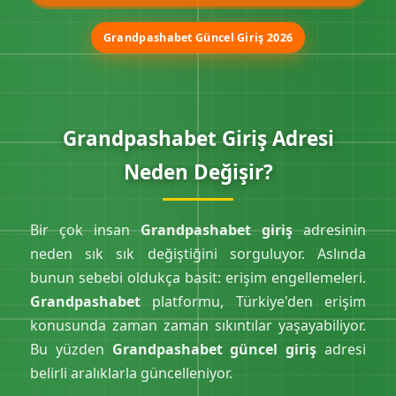
Grandpashabet Güncel Giriş 2026
Grandpashabet Giriş Adresi
Neden Değişir?
Bir çok insan
Grandpashabet giriş
adresinin
neden sık sık değiştiğini sorguluyor. Aslında
bunun sebebi oldukça basit: erişim engellemeleri.
Grandpashabet
platformu, Türkiye'den erişim
konusunda zaman zaman sıkıntılar yaşayabiliyor.
Bu yüzden
Grandpashabet güncel giriş
adresi
belirli aralıklarla güncelleniyor.