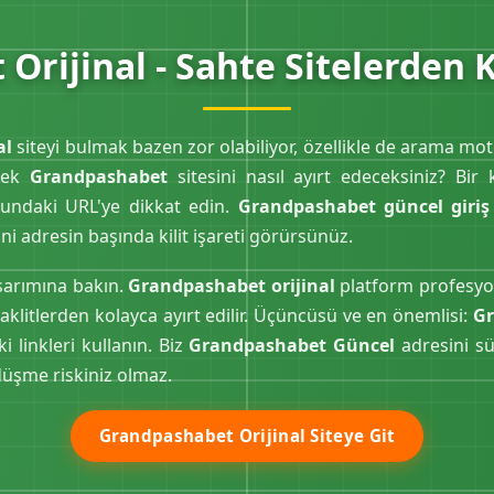
Orijinal - Sahte Sitelerden 
al
siteyi bulmak bazen zor olabiliyor, özellikle de arama moto
rçek
Grandpashabet
sitesini nasıl ayırt edeceksiniz? Bir
undaki URL'ye dikkat edin.
Grandpashabet güncel giriş
yani adresin başında kilit işareti görürsünüz.
asarımına bakın.
Grandpashabet orijinal
platform profesyon
klitlerden kolayca ayırt edilir. Üçüncüsü ve en önemlisi:
Gr
 linkleri kullanın. Biz
Grandpashabet Güncel
adresini sü
düşme riskiniz olmaz.
Grandpashabet Orijinal Siteye Git