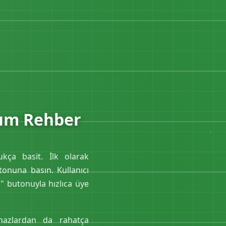
dım Rehber
kça basit. İlk olarak
tonuna basın. Kullanıcı
l" butonuyla hızlıca üye
ihazlardan da rahatça