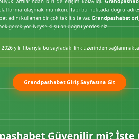
üyük artılarından biri de erişim kolaylığı.
Grandpashabe
platforma ulaşmak mümkün. Tabi bu noktada doğru adres
t adını kullanan bir çok taklit site var.
Grandpashabet orij
tmek gerekiyor. Neyse ki şu an doğru yerdesiniz.
026 yılı itibarıyla bu sayfadaki link üzerinden sağlanmakta
Grandpashabet Giriş Sayfasına Git
pashabet Güvenilir mi? İşte 