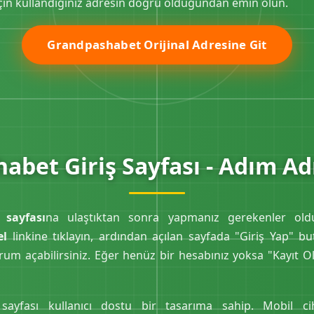
çin kullandığınız adresin doğru olduğundan emin olun.
Grandpashabet Orijinal Adresine Git
abet Giriş Sayfası - Adım A
 sayfası
na ulaştıktan sonra yapmanız gerekenler oldu
el
linkine tıklayın, ardından açılan sayfada "Giriş Yap" bu
urum açabilirsiniz. Eğer henüz bir hesabınız yoksa "Kayıt O
sayfası kullanıcı dostu bir tasarıma sahip. Mobil c