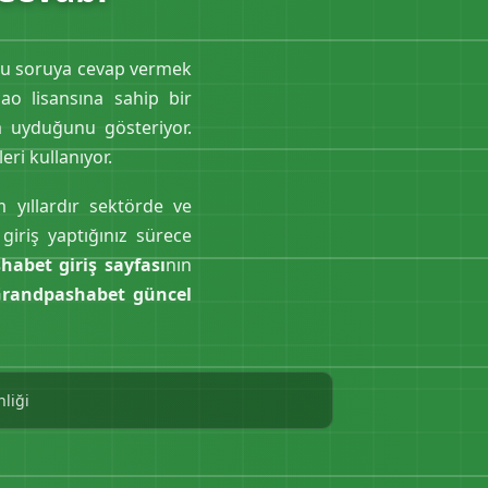
bu soruya cevap vermek
o lisansına sahip bir
ra uyduğunu gösteriyor.
eri kullanıyor.
 yıllardır sektörde ve
iriş yaptığınız sürece
abet giriş sayfası
nın
randpashabet güncel
nliği