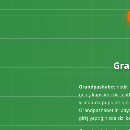
Gra
Grandpashabet
nedir 
geniş kapsamlı bir plat
yılında da popülerliği
Grandpashabet'in alty
giriş yaptığınızda sizi 