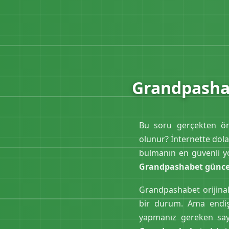
Grandpashab
Bu soru gerçekten ön
olunur? İnternette dolaş
bulmanın en güvenli yo
Grandpashabet güncel
Grandpashabet orijinal
bir durum. Ama endi
yapmanız gereken say