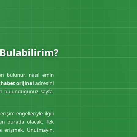
Bulabilirim?
n bulunur, nasıl emin
habet orijinal
adresini
an bulunduğunuz sayfa,
şim engelleriyle ilgili
an burada olacak. Tek
 erişmek. Unutmayın,