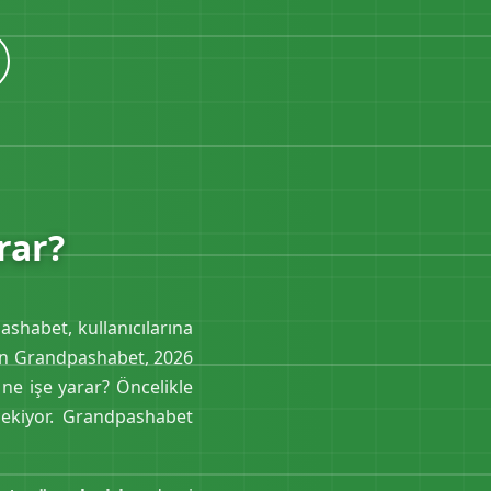
rar?
ashabet, kullanıcılarına
olan Grandpashabet, 2026
ne işe yarar? Öncelikle
çekiyor. Grandpashabet