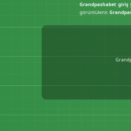
Grandpashabet giriş
y
görüntülenir.
Grandpas
Grandp