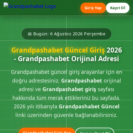
Giriş Yap
Kayıt Ol
📅 Bugün: 6 Ağustos 2026 Perşembe
Grandpashabet Güncel Giriş
2026
- Grandpashabet Orijinal Adresi
Grandpashabet güncel giriş arayanlar için en
doğru adrestesiniz.
Grandpashabet
orijinal
adresi ve
Grandpashabet giriş
sayfası
hakkında tüm merak ettikleriniz bu sayfada.
2026 yılı itibarıyla
Grandpashabet Güncel
linki üzerinden güvenle bağlanabilirsiniz.
Grandpashabet Giriş Yap