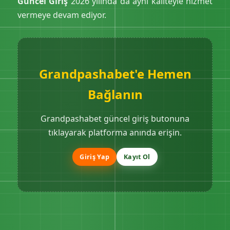
Güncel Giriş
2026 yılında da aynı kaliteyle hizmet
vermeye devam ediyor.
Grandpashabet'e Hemen
Bağlanın
Grandpashabet güncel giriş butonuna
tıklayarak platforma anında erişin.
Giriş Yap
Kayıt Ol