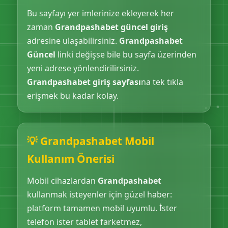
Bu sayfayı yer imlerinize ekleyerek her
zaman
Grandpashabet güncel giriş
adresine ulaşabilirsiniz.
Grandpashabet
Güncel
linki değişse bile bu sayfa üzerinden
yeni adrese yönlendirilirsiniz.
Grandpashabet giriş sayfası
na tek tıkla
erişmek bu kadar kolay.
💡 Grandpashabet Mobil
Kullanım Önerisi
Mobil cihazlardan
Grandpashabet
kullanmak isteyenler için güzel haber:
platform tamamen mobil uyumlu. İster
telefon ister tablet farketmez,