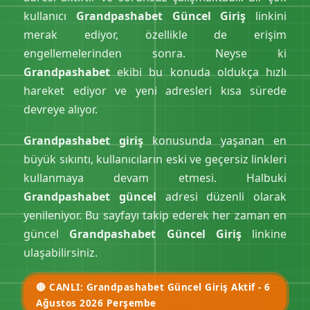
kullanıcı
Grandpashabet Güncel Giriş
linkini
merak ediyor, özellikle de erişim
engellemelerinden sonra. Neyse ki
Grandpashabet
ekibi bu konuda oldukça hızlı
hareket ediyor ve yeni adresleri kısa sürede
devreye alıyor.
Grandpashabet giriş
konusunda yaşanan en
büyük sıkıntı, kullanıcıların eski ve geçersiz linkleri
kullanmaya devam etmesi. Halbuki
Grandpashabet güncel
adresi düzenli olarak
yenileniyor. Bu sayfayı takip ederek her zaman en
güncel
Grandpashabet Güncel Giriş
linkine
ulaşabilirsiniz.
🔴 CANLI: Grandpashabet Güncel Giriş Aktif - 6
Ağustos 2026 Perşembe