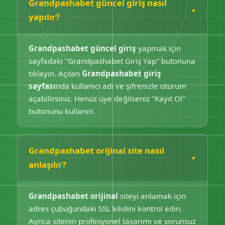
Grandpashabet güncel giriş nasıl
yapılır?
Grandpashabet güncel giriş
yapmak için
sayfadaki "Grandpashabet Giriş Yap" butonuna
tıklayın. Açılan
Grandpashabet giriş
sayfası
nda kullanıcı adı ve şifrenizle oturum
açabilirsiniz. Henüz üye değilseniz "Kayıt Ol"
butonunu kullanın.
Grandpashabet orijinal site nasıl
anlaşılır?
Grandpashabet orijinal
siteyi anlamak için
adres çubuğundaki SSL kilidini kontrol edin.
Ayrıca sitenin profesyonel tasarımı ve sorunsuz