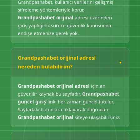
Grandpashabet, kullanıcı verilerini gelişmiş
şifreleme yöntemleriyle korur.
Grandpashabet orijinal
adresi üzerinden
giriş yaptığınız sürece güvenlik konusunda
endişe etmenize gerek yok.
Grandpashabet orijinal adresi
nereden bulabilirim?
Grandpashabet orijinal adresi
için en
güvenilir kaynak bu sayfadır.
Grandpashabet
güncel giriş
linki her zaman güncel tutulur.
Sayfadaki butonlara tıklayarak doğrudan
Grandpashabet orijinal
siteye ulaşabilirsiniz.