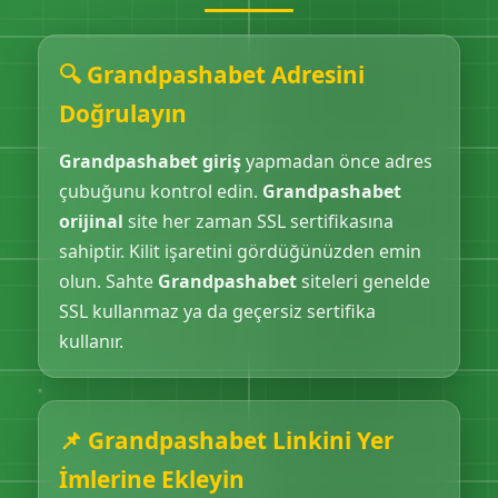
🔍 Grandpashabet Adresini
Doğrulayın
Grandpashabet giriş
yapmadan önce adres
çubuğunu kontrol edin.
Grandpashabet
orijinal
site her zaman SSL sertifikasına
sahiptir. Kilit işaretini gördüğünüzden emin
olun. Sahte
Grandpashabet
siteleri genelde
SSL kullanmaz ya da geçersiz sertifika
kullanır.
📌 Grandpashabet Linkini Yer
İmlerine Ekleyin