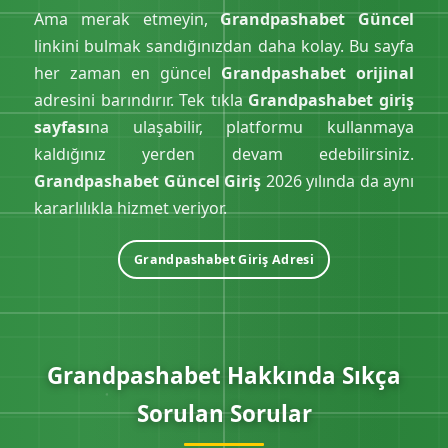
Ama merak etmeyin,
Grandpashabet Güncel
linkini bulmak sandığınızdan daha kolay. Bu sayfa
her zaman en güncel
Grandpashabet orijinal
adresini barındırır. Tek tıkla
Grandpashabet giriş
sayfası
na ulaşabilir, platformu kullanmaya
kaldığınız yerden devam edebilirsiniz.
Grandpashabet Güncel Giriş
2026 yılında da aynı
kararlılıkla hizmet veriyor.
Grandpashabet Giriş Adresi
Grandpashabet Hakkında Sıkça
Sorulan Sorular