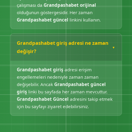
çalışması da
Grandpashabet orijinal
olduğunun göstergesidir. Her zaman
Grandpashabet güncel
linkini kullanın.
Grandpashabet giriş adresi ne zaman
değişir?
Grandpashabet giriş
adresi erişim
engellemeleri nedeniyle zaman zaman
değişebilir. Ancak
Grandpashabet güncel
giriş
linki bu sayfada her zaman mevcuttur.
Grandpashabet Güncel
adresini takip etmek
için bu sayfayı ziyaret edebilirsiniz.