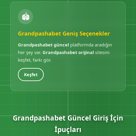
🏟️
Grandpashabet Geniş Seçenekler
Grandpashabet güncel
platformda aradığın
her şey var.
Grandpashabet orijinal
sitesini
keşfet, farkı gör.
Keşfet
Grandpashabet Güncel Giriş İçin
İpuçları