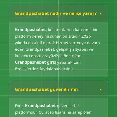
Grandpashabet nedir ve ne işe yarar?
Grandpashabet
, kullanıcılarına kapsamlı bir
platform deneyimi sunan bir sitedir. 2026
yılında da aktif olarak hizmet vermeye devam
eden Grandpashabet, gelişmiş altyapısı ve
kullanıcı dostu arayüzüyle öne çıkar.
Grandpashabet giriş
yaparak tüm
özelliklerden faydalanabilirsiniz.
Grandpashabet güvenilir mi?
Evet,
Grandpashabet
güvenilir bir
platformdur. Curacao lisansına sahip olan