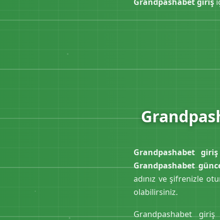
Grandpashabet giriş
i
Grandpash
Grandpashabet giriş
Grandpashabet günc
adınız ve şifrenizle ot
olabilirsiniz.
Grandpashabet giriş 