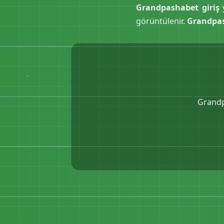
Grandpashabet giriş
y
görüntülenir.
Grandpas
Grandp