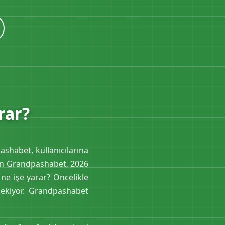
rar?
ashabet, kullanıcılarına
olan Grandpashabet, 2026
ne işe yarar? Öncelikle
çekiyor. Grandpashabet