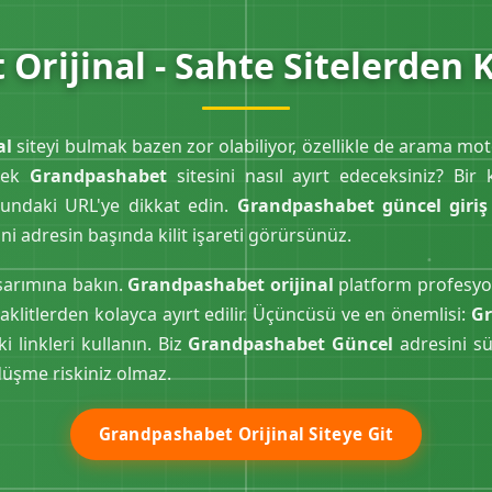
Orijinal - Sahte Sitelerden 
al
siteyi bulmak bazen zor olabiliyor, özellikle de arama moto
rçek
Grandpashabet
sitesini nasıl ayırt edeceksiniz? Bir
undaki URL'ye dikkat edin.
Grandpashabet güncel giriş
yani adresin başında kilit işareti görürsünüz.
asarımına bakın.
Grandpashabet orijinal
platform profesyon
klitlerden kolayca ayırt edilir. Üçüncüsü ve en önemlisi:
Gr
 linkleri kullanın. Biz
Grandpashabet Güncel
adresini sü
düşme riskiniz olmaz.
Grandpashabet Orijinal Siteye Git