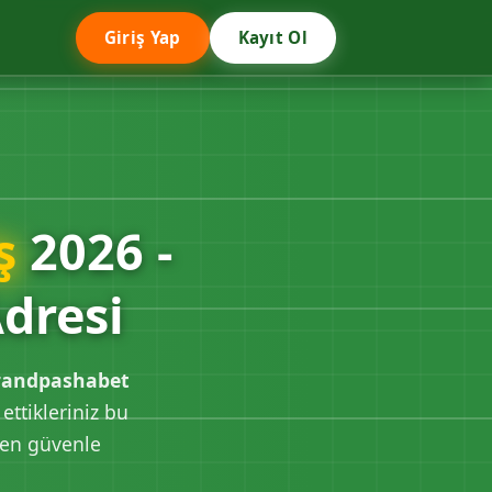
Giriş Yap
Kayıt Ol
ş
2026 -
dresi
randpashabet
ttikleriniz bu
den güvenle