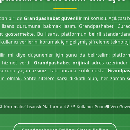
dan biri de
Grandpashabet güvenilir mi
sorusu. Açıkçası 
n lisans durumuna bakmak lazım. Grandpashabet, Curaca
et göstermekte. Bu lisans, platformun belirli standartla
llanıcı verilerini korumak için gelişmiş şifreleme teknolojil
ir mi diye düşünenler için şunu da belirtelim: platform
a hizmet verdi.
Grandpashabet orijinal
adres üzerinden g
 sorunu yaşamazsınız. Tabi burada kritik nokta,
Grandpash
 olmak. Sahte sitelere karşı dikkatli olun, her zaman
G
SSL Korumalı
✅ Lisanslı Platform
⭐ 4.8 / 5 Kullanıcı Puanı
🛡️ Veri Güve