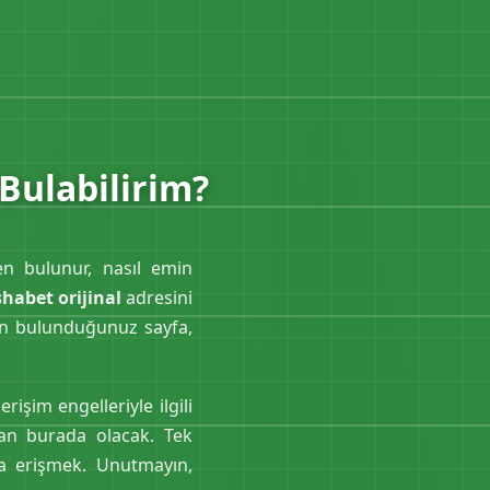
Bulabilirim?
n bulunur, nasıl emin
habet orijinal
adresini
an bulunduğunuz sayfa,
şim engelleriyle ilgili
an burada olacak. Tek
 erişmek. Unutmayın,