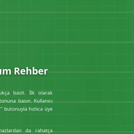
dım Rehber
kça basit. İlk olarak
tonuna basın. Kullanıcı
l" butonuyla hızlıca üye
ihazlardan da rahatça