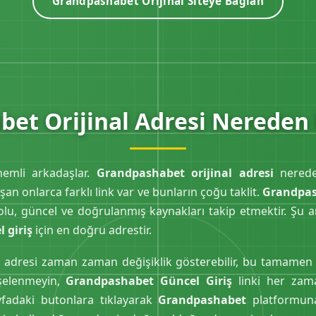
Grandpashabet Orijinal Siteye Bağlan
et Orijinal Adresi Nereden 
emli arkadaşlar.
Grandpashabet orijinal adresi
nerede
an onlarca farklı link var ve bunların çoğu taklit.
Grandpas
lu, güncel ve doğrulanmış kaynakları takip etmektir. Şu 
 giriş
için en doğru adrestir.
 adresi zaman zaman değişiklik gösterebilir, bu tamamen eri
şelenmeyin,
Grandpashabet Güncel Giriş
linki her zam
fadaki butonlara tıklayarak
Grandpashabet
platformuna