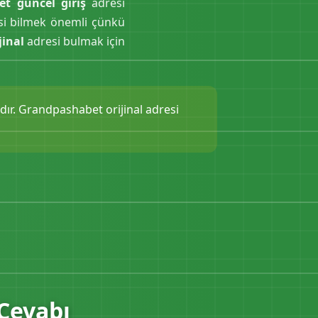
t güncel giriş
adresi
i bilmek önemli çünkü
inal
adresi bulmak için
dır. Grandpashabet orijinal adresi
Cevabı