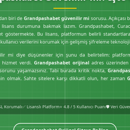
dan biri de
Grandpashabet güvenilir mi
sorusu. Açıkçası 
n lisans durumuna bakmak lazım. Grandpashabet, Curaca
et göstermekte. Bu lisans, platformun belirli standartla
llanıcı verilerini korumak için gelişmiş şifreleme teknolojil
ir mi diye düşünenler için şunu da belirtelim: platform
a hizmet verdi.
Grandpashabet orijinal
adres üzerinden g
 sorunu yaşamazsınız. Tabi burada kritik nokta,
Grandpash
 olmak. Sahte sitelere karşı dikkatli olun, her zaman
G
SSL Korumalı
✅ Lisanslı Platform
⭐ 4.8 / 5 Kullanıcı Puanı
🛡️ Veri Güve