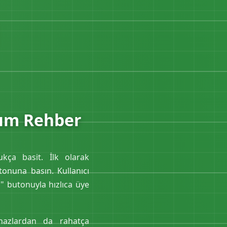
dım Rehber
kça basit. İlk olarak
tonuna basın. Kullanıcı
l" butonuyla hızlıca üye
ihazlardan da rahatça