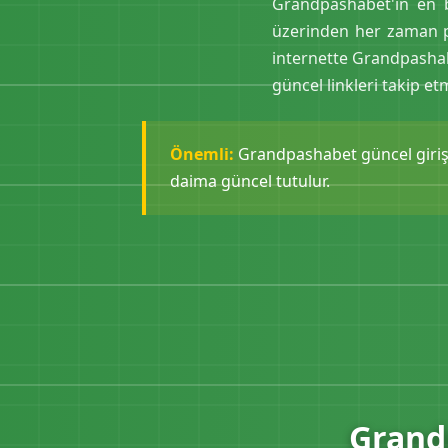
Grandpashabet'in en b
üzerinden her zaman 
internette Grandpashabe
güncel linkleri takip e
Önemli:
Grandpashabet güncel giriş 2
daima güncel tutulur.
Grand