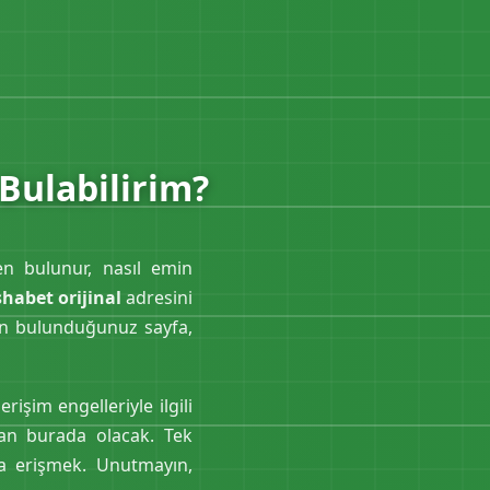
Bulabilirim?
n bulunur, nasıl emin
habet orijinal
adresini
an bulunduğunuz sayfa,
şim engelleriyle ilgili
an burada olacak. Tek
 erişmek. Unutmayın,