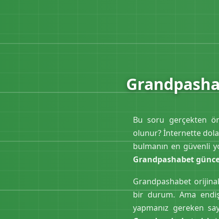
Grandpashab
Bu soru gerçekten ön
olunur? İnternette dolaş
bulmanın en güvenli yo
Grandpashabet güncel
Grandpashabet orijinal
bir durum. Ama endi
yapmanız gereken say