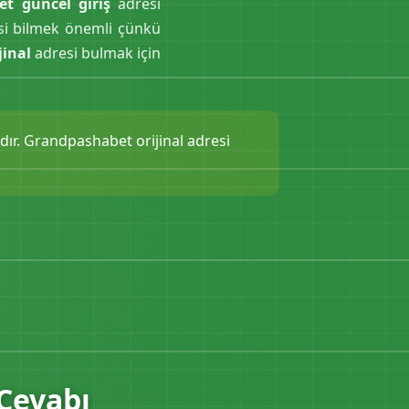
t güncel giriş
adresi
i bilmek önemli çünkü
inal
adresi bulmak için
dır. Grandpashabet orijinal adresi
Cevabı