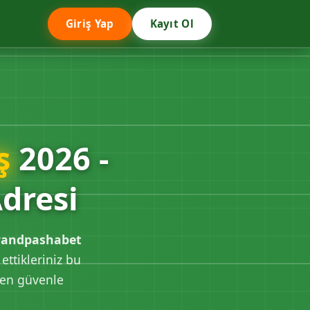
Giriş Yap
Kayıt Ol
ş
2026 -
dresi
randpashabet
ttikleriniz bu
den güvenle