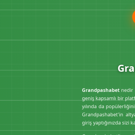
Gra
Grandpashabet
nedir 
geniş kapsamlı bir plat
yılında da popülerliği
Grandpashabet'in alty
giriş yaptığınızda sizi 