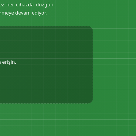
tmez her cihazda düzgün
vermeye devam ediyor.
erişin.