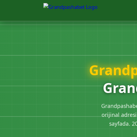
Grandp
Gran
Grandpashabet
orijinal adres
sayfada. 20