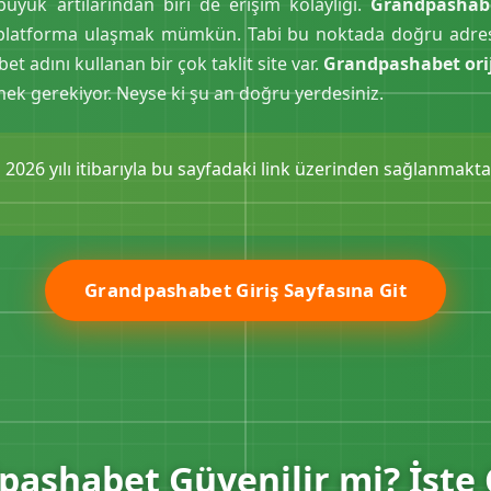
üyük artılarından biri de erişim kolaylığı.
Grandpashabe
platforma ulaşmak mümkün. Tabi bu noktada doğru adres
t adını kullanan bir çok taklit site var.
Grandpashabet orij
tmek gerekiyor. Neyse ki şu an doğru yerdesiniz.
026 yılı itibarıyla bu sayfadaki link üzerinden sağlanmakta
Grandpashabet Giriş Sayfasına Git
pashabet Güvenilir mi? İşte 