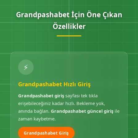
Grandpashabet İçin Öne Çıkan
Özellikler
⚡
Grandpashabet Hızlı Giriş
Grandpashabet giriş
sayfası tek tıkla
erişebileceğiniz kadar hızlı. Bekleme yok,
anında bağlan.
Grandpashabet güncel giriş
ile
zaman kaybetme.
Grandpashabet Giriş