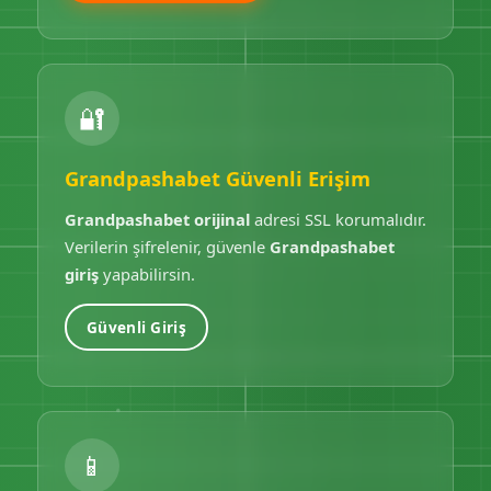
🔐
Grandpashabet Güvenli Erişim
Grandpashabet orijinal
adresi SSL korumalıdır.
Verilerin şifrelenir, güvenle
Grandpashabet
giriş
yapabilirsin.
Güvenli Giriş
📱