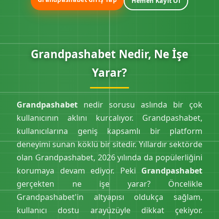
Hemen Kayıt Ol
Grandpashabet Nedir, Ne İşe
Yarar?
Grandpashabet
nedir sorusu aslında bir çok
kullanıcının aklını kurcalıyor. Grandpashabet,
kullanıcılarına geniş kapsamlı bir platform
deneyimi sunan köklü bir sitedir. Yıllardır sektörde
olan Grandpashabet, 2026 yılında da popülerliğini
korumaya devam ediyor. Peki
Grandpashabet
gerçekten ne işe yarar? Öncelikle
Grandpashabet'in altyapısı oldukça sağlam,
kullanıcı dostu arayüzüyle dikkat çekiyor.