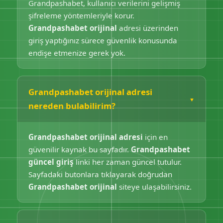
Grandpashabet, kullanıcı verilerini gelişmiş
şifreleme yöntemleriyle korur.
Grandpashabet orijinal
adresi üzerinden
giriş yaptığınız sürece güvenlik konusunda
endişe etmenize gerek yok.
Grandpashabet orijinal adresi
nereden bulabilirim?
Grandpashabet orijinal adresi
için en
güvenilir kaynak bu sayfadır.
Grandpashabet
güncel giriş
linki her zaman güncel tutulur.
Sayfadaki butonlara tıklayarak doğrudan
Grandpashabet orijinal
siteye ulaşabilirsiniz.