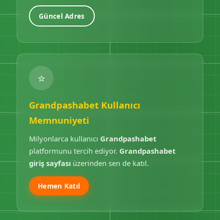
Güncel Adres
⭐
Grandpashabet Kullanıcı
Memnuniyeti
Milyonlarca kullanıcı
Grandpashabet
platformunu tercih ediyor.
Grandpashabet
giriş sayfası
üzerinden sen de katıl.
Hemen Katıl