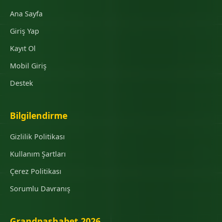
Ana Sayfa
Giriş Yap
Kayıt Ol
Mobil Giriş
Destek
Bilgilendirme
Gizlilik Politikası
Kullanım Şartları
Çerez Politikası
Sorumlu Davranış
Grandpashabet 2026