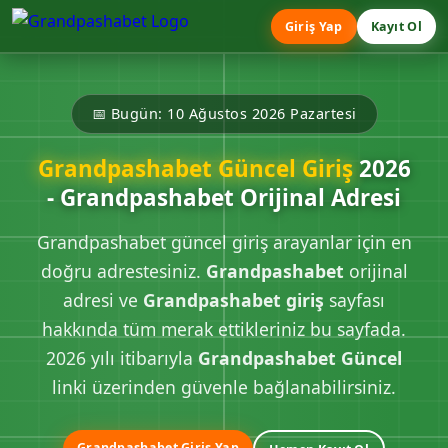
Giriş Yap
Kayıt Ol
📅 Bugün: 10 Ağustos 2026 Pazartesi
Grandpashabet Güncel Giriş
2026
- Grandpashabet Orijinal Adresi
Grandpashabet güncel giriş arayanlar için en
doğru adrestesiniz.
Grandpashabet
orijinal
adresi ve
Grandpashabet giriş
sayfası
hakkında tüm merak ettikleriniz bu sayfada.
2026 yılı itibarıyla
Grandpashabet Güncel
linki üzerinden güvenle bağlanabilirsiniz.
Grandpashabet Giriş Yap