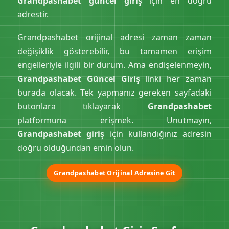
Grandpashabet güncel giriş
için en doğru
adrestir.
Grandpashabet orijinal adresi zaman zaman
değişiklik gösterebilir, bu tamamen erişim
engelleriyle ilgili bir durum. Ama endişelenmeyin,
Grandpashabet Güncel Giriş
linki her zaman
burada olacak. Tek yapmanız gereken sayfadaki
butonlara tıklayarak
Grandpashabet
platformuna erişmek. Unutmayın,
Grandpashabet giriş
için kullandığınız adresin
doğru olduğundan emin olun.
Grandpashabet Orijinal Adresine Git