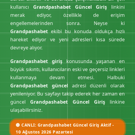
kullanıcı
Grandpashabet Güncel Giriş
linkini
merak ediyor, özellikle de erişim
engellemelerinden sonra. Neyse ki
Grandpashabet
ekibi bu konuda oldukça hızlı
hareket ediyor ve yeni adresleri kısa sürede
devreye alıyor.
Grandpashabet giriş
konusunda yaşanan en
büyük sıkıntı, kullanıcıların eski ve geçersiz linkleri
kullanmaya devam etmesi. Halbuki
Grandpashabet güncel
adresi düzenli olarak
yenileniyor. Bu sayfayı takip ederek her zaman en
güncel
Grandpashabet Güncel Giriş
linkine
ulaşabilirsiniz.
🔴 CANLI: Grandpashabet Güncel Giriş Aktif -
10 Ağustos 2026 Pazartesi