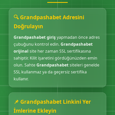
🔍 Grandpashabet Adresini
Doğrulayın
Grandpashabet giriş
yapmadan önce adres
çubuğunu kontrol edin.
Grandpashabet
orijinal
site her zaman SSL sertifikasına
sahiptir. Kilit işaretini gördüğünüzden emin
olun. Sahte
Grandpashabet
siteleri genelde
SSL kullanmaz ya da geçersiz sertifika
kullanır.
📌 Grandpashabet Linkini Yer
İmlerine Ekleyin