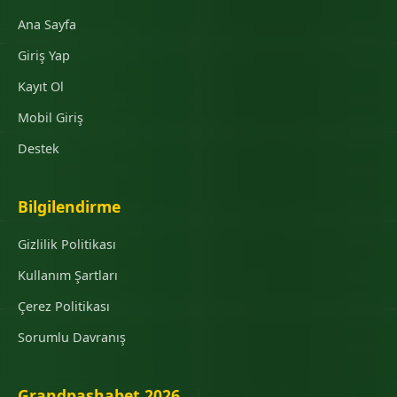
Ana Sayfa
Giriş Yap
Kayıt Ol
Mobil Giriş
Destek
Bilgilendirme
Gizlilik Politikası
Kullanım Şartları
Çerez Politikası
Sorumlu Davranış
Grandpashabet 2026