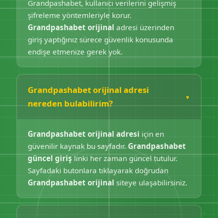
Grandpashabet, kullanıcı verilerini gelişmiş
şifreleme yöntemleriyle korur.
Grandpashabet orijinal
adresi üzerinden
giriş yaptığınız sürece güvenlik konusunda
endişe etmenize gerek yok.
Grandpashabet orijinal adresi
nereden bulabilirim?
Grandpashabet orijinal adresi
için en
güvenilir kaynak bu sayfadır.
Grandpashabet
güncel giriş
linki her zaman güncel tutulur.
Sayfadaki butonlara tıklayarak doğrudan
Grandpashabet orijinal
siteye ulaşabilirsiniz.