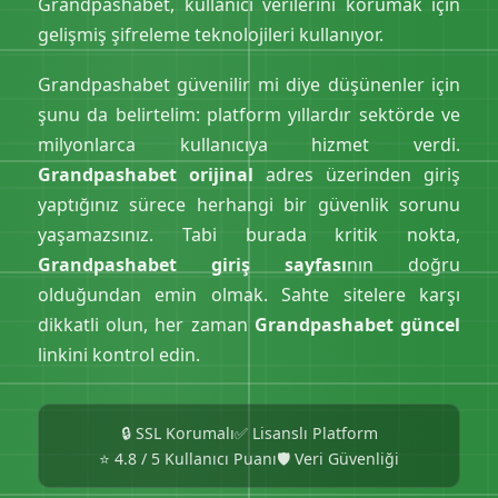
Grandpashabet, kullanıcı verilerini korumak için
gelişmiş şifreleme teknolojileri kullanıyor.
Grandpashabet güvenilir mi diye düşünenler için
şunu da belirtelim: platform yıllardır sektörde ve
milyonlarca kullanıcıya hizmet verdi.
Grandpashabet orijinal
adres üzerinden giriş
yaptığınız sürece herhangi bir güvenlik sorunu
yaşamazsınız. Tabi burada kritik nokta,
Grandpashabet giriş sayfası
nın doğru
olduğundan emin olmak. Sahte sitelere karşı
dikkatli olun, her zaman
Grandpashabet güncel
linkini kontrol edin.
🔒 SSL Korumalı
✅ Lisanslı Platform
⭐ 4.8 / 5 Kullanıcı Puanı
🛡️ Veri Güvenliği