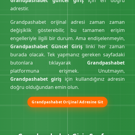
Grandpashabet güncel giriş
için en doğru
adrestir.
Grandpashabet orijinal adresi zaman zaman
değişiklik gösterebilir, bu tamamen erişim
engelleriyle ilgili bir durum. Ama endişelenmeyin,
Grandpashabet Güncel Giriş
linki her zaman
burada olacak. Tek yapmanız gereken sayfadaki
butonlara tıklayarak
Grandpashabet
platformuna erişmek. Unutmayın,
Grandpashabet giriş
için kullandığınız adresin
doğru olduğundan emin olun.
Grandpashabet Orijinal Adresine Git