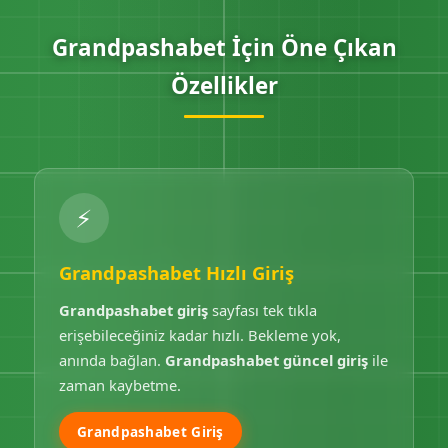
Grandpashabet İçin Öne Çıkan
Özellikler
⚡
Grandpashabet Hızlı Giriş
Grandpashabet giriş
sayfası tek tıkla
erişebileceğiniz kadar hızlı. Bekleme yok,
anında bağlan.
Grandpashabet güncel giriş
ile
zaman kaybetme.
Grandpashabet Giriş