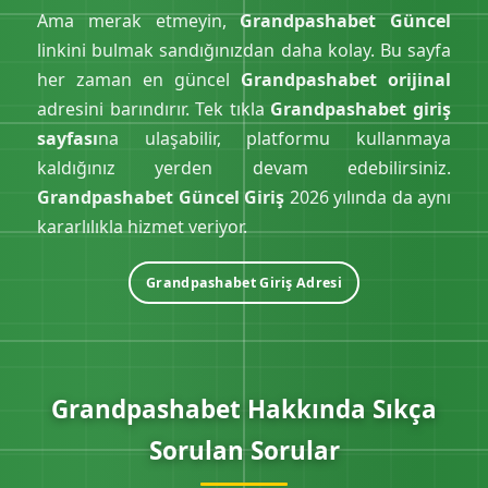
Ama merak etmeyin,
Grandpashabet Güncel
linkini bulmak sandığınızdan daha kolay. Bu sayfa
her zaman en güncel
Grandpashabet orijinal
adresini barındırır. Tek tıkla
Grandpashabet giriş
sayfası
na ulaşabilir, platformu kullanmaya
kaldığınız yerden devam edebilirsiniz.
Grandpashabet Güncel Giriş
2026 yılında da aynı
kararlılıkla hizmet veriyor.
Grandpashabet Giriş Adresi
Grandpashabet Hakkında Sıkça
Sorulan Sorular