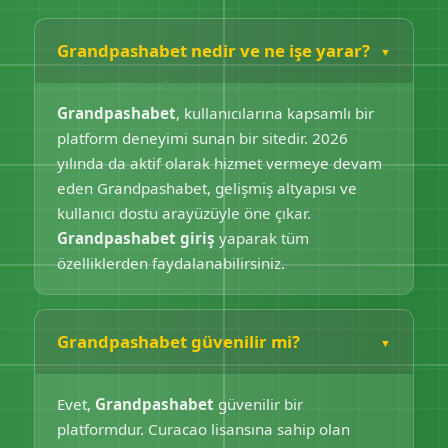
Grandpashabet nedir ve ne işe yarar?
Grandpashabet
, kullanıcılarına kapsamlı bir
platform deneyimi sunan bir sitedir. 2026
yılında da aktif olarak hizmet vermeye devam
eden Grandpashabet, gelişmiş altyapısı ve
kullanıcı dostu arayüzüyle öne çıkar.
Grandpashabet giriş
yaparak tüm
özelliklerden faydalanabilirsiniz.
Grandpashabet güvenilir mi?
Evet,
Grandpashabet
güvenilir bir
platformdur. Curacao lisansına sahip olan