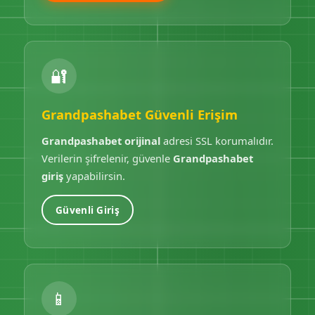
🔐
Grandpashabet Güvenli Erişim
Grandpashabet orijinal
adresi SSL korumalıdır.
Verilerin şifrelenir, güvenle
Grandpashabet
giriş
yapabilirsin.
Güvenli Giriş
📱