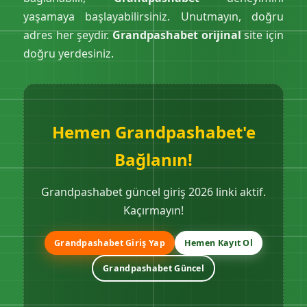
yaşamaya başlayabilirsiniz. Unutmayın, doğru
adres her şeydir.
Grandpashabet orijinal
site için
doğru yerdesiniz.
Hemen Grandpashabet'e
Bağlanın!
Grandpashabet güncel giriş 2026 linki aktif.
Kaçırmayın!
Grandpashabet Giriş Yap
Hemen Kayıt Ol
Grandpashabet Güncel