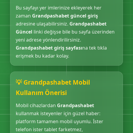
Bu sayfayı yer imlerinize ekleyerek her
zaman
Grandpashabet güncel giriş
adresine ulaşabilirsiniz.
Grandpashabet
Güncel
linki değişse bile bu sayfa üzerinden
yeni adrese yönlendirilirsiniz.
Grandpashabet giriş sayfası
na tek tıkla
erişmek bu kadar kolay.
💡 Grandpashabet Mobil
Kullanım Önerisi
Mobil cihazlardan
Grandpashabet
kullanmak isteyenler için güzel haber:
platform tamamen mobil uyumlu. İster
telefon ister tablet farketmez,