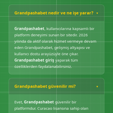
Grandpashabet nedir ve ne işe yarar?
Grandpashabet
, kullanıcılarına kapsamlı bir
platform deneyimi sunan bir sitedir. 2026
yılında da aktif olarak hizmet vermeye devam
eden Grandpashabet, gelişmiş altyapısı ve
kullanıcı dostu arayüzüyle öne çıkar.
Grandpashabet giriş
yaparak tüm
özelliklerden faydalanabilirsiniz.
Grandpashabet güvenilir mi?
Evet,
Grandpashabet
güvenilir bir
platformdur. Curacao lisansına sahip olan