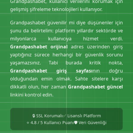
Grandpashabet, kullanıcı verilerini korumak için
gelişmiş şifreleme teknolojileri kullanıyor.
Grandpashabet güvenilir mi diye düşünenler için
şunu da belirtelim: platform yıllardır sektörde ve
milyonlarca kullanıcıya hizmet verdi.
Grandpashabet orijinal
adres üzerinden giriş
yaptığınız sürece herhangi bir güvenlik sorunu
yaşamazsınız. Tabi burada kritik nokta,
Grandpashabet giriş sayfası
nın doğru
olduğundan emin olmak. Sahte sitelere karşı
dikkatli olun, her zaman
Grandpashabet güncel
linkini kontrol edin.
🔒 SSL Korumalı
✅ Lisanslı Platform
⭐ 4.8 / 5 Kullanıcı Puanı
🛡️ Veri Güvenliği