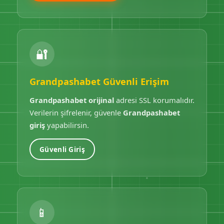
🔐
Grandpashabet Güvenli Erişim
Grandpashabet orijinal
adresi SSL korumalıdır.
Verilerin şifrelenir, güvenle
Grandpashabet
giriş
yapabilirsin.
Güvenli Giriş
📱