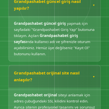
Grandpashabet güncel giriş nasıl
yapılır?
Grandpashabet güncel giriş
yapmak için
sayfadaki "Grandpashabet Giriş Yap" butonuna
tıklayın. Açılan
Grandpashabet giriş
sayfası
nda kullanıcı adı ve şifrenizle oturum
açabilirsiniz. Henüz üye değilseniz "Kayıt Ol"
butonunu kullanın.
Grandpashabet orijinal site nasıl
anlaşılır?
Grandpashabet orijinal
siteyi anlamak için
adres çubuğundaki SSL kilidini kontrol edin.
Ayrıca sitenin profesyonel tasarımı ve sorunsuz