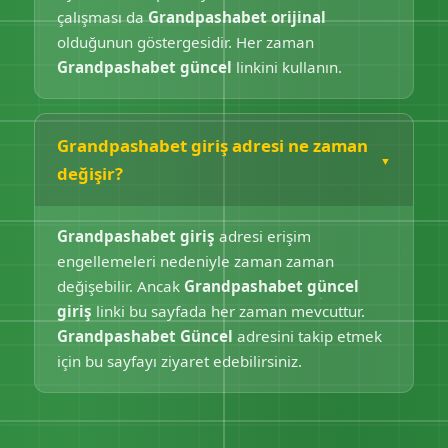
çalışması da
Grandpashabet orijinal
olduğunun göstergesidir. Her zaman
Grandpashabet güncel
linkini kullanın.
Grandpashabet giriş adresi ne zaman
değişir?
Grandpashabet giriş
adresi erişim
engellemeleri nedeniyle zaman zaman
değişebilir. Ancak
Grandpashabet güncel
giriş
linki bu sayfada her zaman mevcuttur.
Grandpashabet Güncel
adresini takip etmek
için bu sayfayı ziyaret edebilirsiniz.