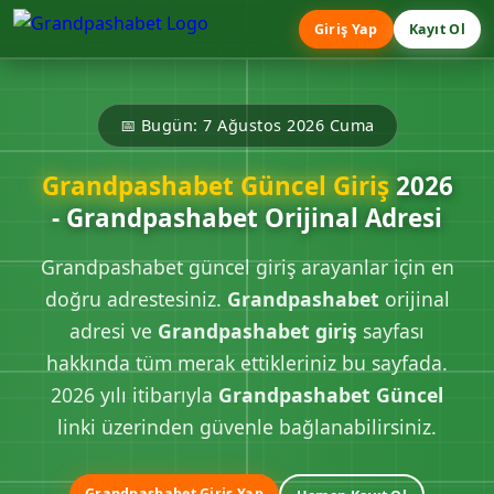
Giriş Yap
Kayıt Ol
📅 Bugün: 7 Ağustos 2026 Cuma
Grandpashabet Güncel Giriş
2026
- Grandpashabet Orijinal Adresi
Grandpashabet güncel giriş arayanlar için en
doğru adrestesiniz.
Grandpashabet
orijinal
adresi ve
Grandpashabet giriş
sayfası
hakkında tüm merak ettikleriniz bu sayfada.
2026 yılı itibarıyla
Grandpashabet Güncel
linki üzerinden güvenle bağlanabilirsiniz.
Grandpashabet Giriş Yap