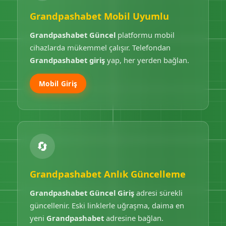
Grandpashabet Mobil Uyumlu
Grandpashabet Güncel
platformu mobil
cihazlarda mükemmel çalışır. Telefondan
Grandpashabet giriş
yap, her yerden bağlan.
Mobil Giriş
🔄
Grandpashabet Anlık Güncelleme
Grandpashabet Güncel Giriş
adresi sürekli
güncellenir. Eski linklerle uğraşma, daima en
yeni
Grandpashabet
adresine bağlan.