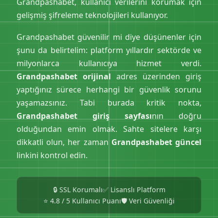
Grandpashabet, kullanıcı verilerini korumak için
gelişmiş şifreleme teknolojileri kullanıyor.
Grandpashabet güvenilir mi diye düşünenler için
şunu da belirtelim: platform yıllardır sektörde ve
milyonlarca kullanıcıya hizmet verdi.
Grandpashabet orijinal
adres üzerinden giriş
yaptığınız sürece herhangi bir güvenlik sorunu
yaşamazsınız. Tabi burada kritik nokta,
Grandpashabet giriş sayfası
nın doğru
olduğundan emin olmak. Sahte sitelere karşı
dikkatli olun, her zaman
Grandpashabet güncel
linkini kontrol edin.
🔒 SSL Korumalı
✅ Lisanslı Platform
⭐ 4.8 / 5 Kullanıcı Puanı
🛡️ Veri Güvenliği