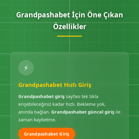
Grandpashabet İçin Öne Çıkan
Özellikler
⚡
Grandpashabet Hızlı Giriş
Grandpashabet giriş
sayfası tek tıkla
erişebileceğiniz kadar hızlı. Bekleme yok,
anında bağlan.
Grandpashabet güncel giriş
ile
zaman kaybetme.
Grandpashabet Giriş