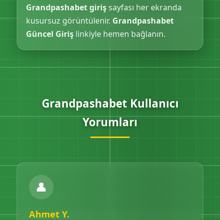
Grandpashabet giriş
sayfası her ekranda
kusursuz görüntülenir.
Grandpashabet
Güncel Giriş
linkiyle hemen bağlanın.
Grandpashabet Kullanıcı
Yorumları
👤
Ahmet Y.