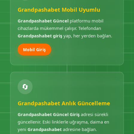
Grandpashabet Mobil Uyumlu
Grandpashabet Güncel
platformu mobil
cihazlarda mükemmel çalışır. Telefondan
Grandpashabet giriş
yap, her yerden bağlan.
Mobil Giriş
🔄
Grandpashabet Anlık Güncelleme
Grandpashabet Güncel Giriş
adresi sürekli
güncellenir. Eski linklerle uğraşma, daima en
yeni
Grandpashabet
adresine bağlan.