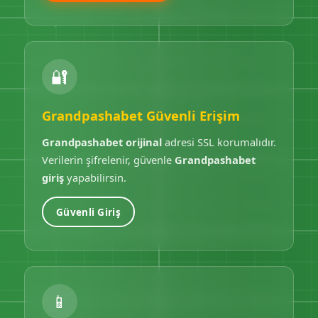
🔐
Grandpashabet Güvenli Erişim
Grandpashabet orijinal
adresi SSL korumalıdır.
Verilerin şifrelenir, güvenle
Grandpashabet
giriş
yapabilirsin.
Güvenli Giriş
📱