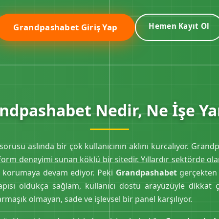
Hemen Kayıt Ol
Grandpashabet Giriş Yap
ndpashabet Nedir, Ne İşe Ya
sorusu aslında bir çok kullanıcının aklını kurcalıyor. Grandp
form deneyimi sunan köklü bir sitedir. Yıllardır sektörde 
ni korumaya devam ediyor. Peki
Grandpashabet
gerçekten 
apısı oldukça sağlam, kullanıcı dostu arayüzüyle dikkat 
karmaşık olmayan, sade ve işlevsel bir panel karşılıyor.