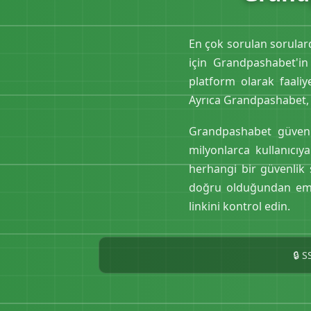
En çok sorulan sorular
için Grandpashabet'i
platform olarak faaliy
Ayrıca Grandpashabet, ku
Grandpashabet güvenil
milyonlarca kullanıcıy
herhangi bir güvenlik
doğru olduğundan emin
linkini kontrol edin.
🔒 