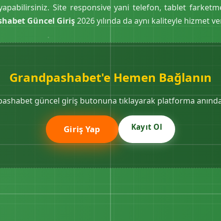
apabilirsiniz. Site responsive yani telefon, tablet farke
habet Güncel Giriş
2026 yılında da aynı kaliteyle hizmet 
Grandpashabet'e Hemen Bağlanın
ashabet güncel giriş butonuna tıklayarak platforma anında 
Kayıt Ol
Giriş Yap