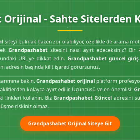
Orijinal - Sahte Sitelerden 
al
siteyi bulmak bazen zor olabiliyor, özellikle de arama moto
rçek
Grandpashabet
sitesini nasıl ayırt edeceksiniz? Bir
undaki URL'ye dikkat edin.
Grandpashabet güncel giriş
yani adresin başında kilit işareti görürsünüz.
asarımına bakın.
Grandpashabet orijinal
platform profesyon
klitlerden kolayca ayırt edilir. Üçüncüsü ve en önemlisi:
Gr
 linkleri kullanın. Biz
Grandpashabet Güncel
adresini sü
düşme riskiniz olmaz.
Grandpashabet Orijinal Siteye Git