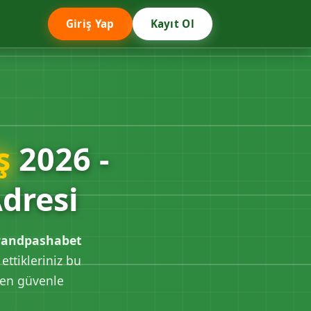
Giriş Yap
Kayıt Ol
ş
2026 -
dresi
randpashabet
ttikleriniz bu
den güvenle