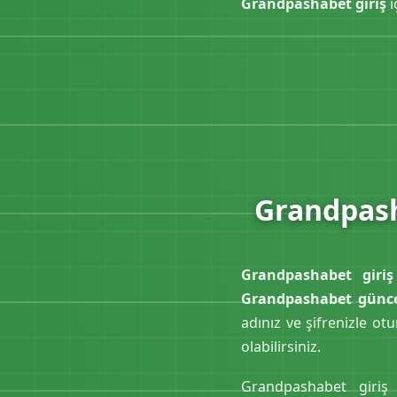
Grandpashabet giriş
i
Grandpash
Grandpashabet giriş
Grandpashabet günc
adınız ve şifrenizle ot
olabilirsiniz.
Grandpashabet giriş 