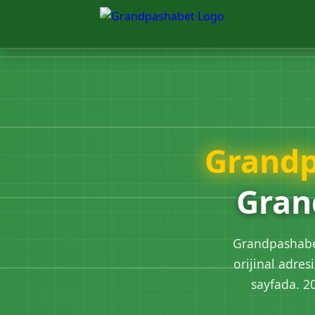
Grandp
Gran
Grandpashabet
orijinal adres
sayfada. 20