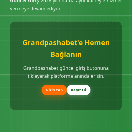
Güncel Giriş
2026 yılında da aynı kaliteyle hizmet
vermeye devam ediyor.
Grandpashabet'e Hemen
Bağlanın
Grandpashabet güncel giriş butonuna
tıklayarak platforma anında erişin.
Giriş Yap
Kayıt Ol