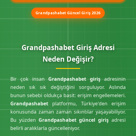
Grandpashabet Güncel Giriş 2026
Grandpashabet Giriş Adresi
Neden Değişir?
Bir çok insan
Grandpashabet giriş
adresinin
neden sık sık değiştiğini sorguluyor. Aslında
bunun sebebi oldukça basit: erişim engellemeleri.
Grandpashabet
platformu, Türkiye'den erişim
konusunda zaman zaman sıkıntılar yaşayabiliyor.
Bu yüzden
Grandpashabet güncel giriş
adresi
belirli aralıklarla güncelleniyor.