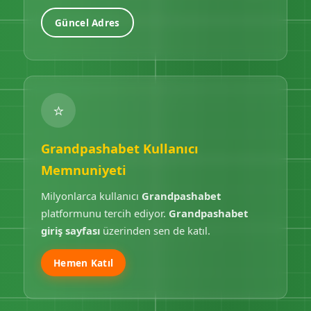
Güncel Adres
⭐
Grandpashabet Kullanıcı
Memnuniyeti
Milyonlarca kullanıcı
Grandpashabet
platformunu tercih ediyor.
Grandpashabet
giriş sayfası
üzerinden sen de katıl.
Hemen Katıl