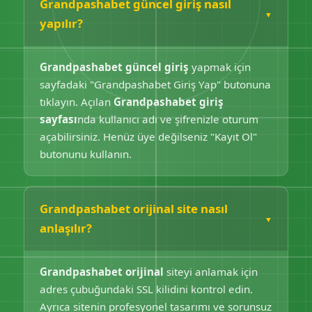
Grandpashabet güncel giriş nasıl
yapılır?
Grandpashabet güncel giriş
yapmak için
sayfadaki "Grandpashabet Giriş Yap" butonuna
tıklayın. Açılan
Grandpashabet giriş
sayfası
nda kullanıcı adı ve şifrenizle oturum
açabilirsiniz. Henüz üye değilseniz "Kayıt Ol"
butonunu kullanın.
Grandpashabet orijinal site nasıl
anlaşılır?
Grandpashabet orijinal
siteyi anlamak için
adres çubuğundaki SSL kilidini kontrol edin.
Ayrıca sitenin profesyonel tasarımı ve sorunsuz