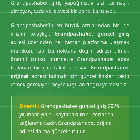
Grandpashabet giriş yaptığınızda sizi karmaşık
olmayan, sade ve işlevsel bir panel karşılıyor.
Grandpashabet'in en büyük artılarından biri de
erişim kolaylığı.
Grandpashabet güncel giriş
adresi üzerinden her zaman platforma ulaşmak
mümkün. Tabi bu noktada doğru adresi bilmek
önemli çünkü internette Grandpashabet adını
kullanan bir çok taklit site var.
Grandpashabet
orijinal
adresi bulmak için güncel linkleri takip
etmek gerekiyor. Neyse ki şu an doğru yerdesiniz.
Önemli:
Grandpashabet güncel giriş 2026
yılı itibarıyla bu sayfadaki link üzerinden
sağlanmaktadır. Grandpashabet orijinal
adresi daima güncel tutulur.