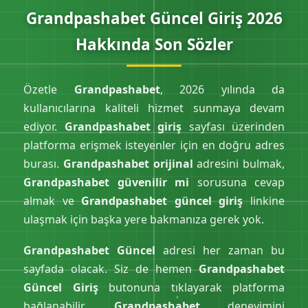
Grandpashabet Güncel Giriş 2026
Hakkında Son Sözler
Özetle
Grandpashabet
, 2026 yılında da
kullanıcılarına kaliteli hizmet sunmaya devam
ediyor.
Grandpashabet giriş
sayfası üzerinden
platforma erişmek isteyenler için en doğru adres
burası.
Grandpashabet orijinal
adresini bulmak,
Grandpashabet güvenilir mi
sorusuna cevap
almak ve
Grandpashabet güncel giriş
linkine
ulaşmak için başka yere bakmanıza gerek yok.
Grandpashabet Güncel
adresi her zaman bu
sayfada olacak. Siz de hemen
Grandpashabet
Güncel Giriş
butonuna tıklayarak platforma
bağlanabilir,
Grandpashabet
deneyimini