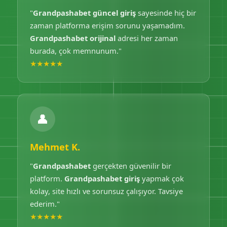
"
Grandpashabet güncel giriş
sayesinde hiç bir
zaman platforma erişim sorunu yaşamadım.
Grandpashabet orijinal
adresi her zaman
burada, çok memnunum."
★★★★★
👤
Mehmet K.
"
Grandpashabet
gerçekten güvenilir bir
platform.
Grandpashabet giriş
yapmak çok
kolay, site hızlı ve sorunsuz çalışıyor. Tavsiye
ederim."
★★★★★