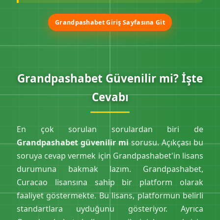
Grandpashabet Giriş Sayfasına Git
Grandpashabet Güvenilir mi? İşte
Cevabı
En çok sorulan sorulardan biri de
Grandpashabet güvenilir mi
sorusu. Açıkçası bu
soruya cevap vermek için Grandpashabet'in lisans
durumuna bakmak lazım. Grandpashabet,
Curacao lisansına sahip bir platform olarak
faaliyet göstermekte. Bu lisans, platformun belirli
standartlara uyduğunu gösteriyor. Ayrıca