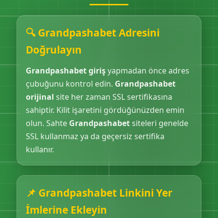
🔍 Grandpashabet Adresini
Doğrulayın
Grandpashabet giriş
yapmadan önce adres
çubuğunu kontrol edin.
Grandpashabet
orijinal
site her zaman SSL sertifikasına
sahiptir. Kilit işaretini gördüğünüzden emin
olun. Sahte
Grandpashabet
siteleri genelde
SSL kullanmaz ya da geçersiz sertifika
kullanır.
📌 Grandpashabet Linkini Yer
İmlerine Ekleyin