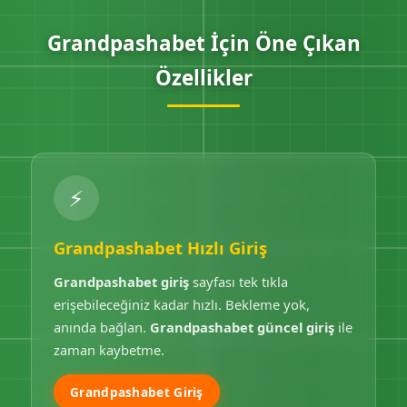
Grandpashabet İçin Öne Çıkan
Özellikler
⚡
Grandpashabet Hızlı Giriş
Grandpashabet giriş
sayfası tek tıkla
erişebileceğiniz kadar hızlı. Bekleme yok,
anında bağlan.
Grandpashabet güncel giriş
ile
zaman kaybetme.
Grandpashabet Giriş