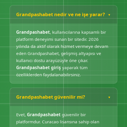
Grandpashabet nedir ve ne işe yarar?
Grandpashabet
, kullanıcılarına kapsamlı bir
platform deneyimi sunan bir sitedir. 2026
yılında da aktif olarak hizmet vermeye devam
eden Grandpashabet, gelişmiş altyapısı ve
kullanıcı dostu arayüzüyle öne çıkar.
Grandpashabet giriş
yaparak tüm
özelliklerden faydalanabilirsiniz.
Grandpashabet güvenilir mi?
Evet,
Grandpashabet
güvenilir bir
platformdur. Curacao lisansına sahip olan