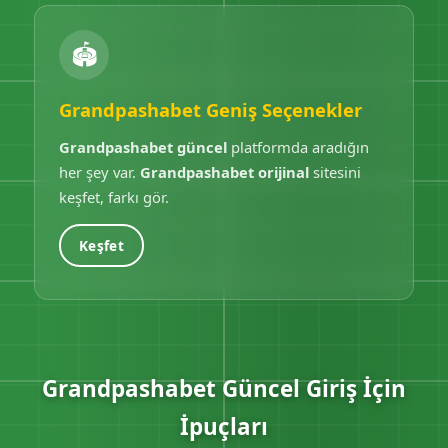
🏟️
Grandpashabet Geniş Seçenekler
Grandpashabet güncel
platformda aradığın
her şey var.
Grandpashabet orijinal
sitesini
keşfet, farkı gör.
Keşfet
Grandpashabet Güncel Giriş İçin
İpuçları