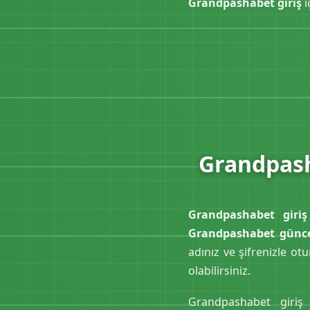
Grandpashabet giriş
i
Grandpash
Grandpashabet giriş
Grandpashabet günc
adınız ve şifrenizle ot
olabilirsiniz.
Grandpashabet giriş 