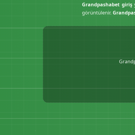
Grandpashabet giriş
y
görüntülenir.
Grandpas
Grandp