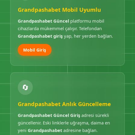
Grandpashabet Mobil Uyumlu
Grandpashabet Güncel
platformu mobil
cihazlarda mükemmel çalışır. Telefondan
Grandpashabet giriş
yap, her yerden bağlan.
Mobil Giriş
🔄
Grandpashabet Anlık Güncelleme
Grandpashabet Güncel Giriş
adresi sürekli
güncellenir. Eski linklerle uğraşma, daima en
yeni
Grandpashabet
adresine bağlan.