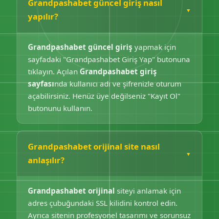
Grandpashabet güncel giriş nasıl
yapılır?
Grandpashabet güncel giriş
yapmak için
sayfadaki "Grandpashabet Giriş Yap" butonuna
tıklayın. Açılan
Grandpashabet giriş
sayfası
nda kullanıcı adı ve şifrenizle oturum
açabilirsiniz. Henüz üye değilseniz "Kayıt Ol"
butonunu kullanın.
Grandpashabet orijinal site nasıl
anlaşılır?
Grandpashabet orijinal
siteyi anlamak için
adres çubuğundaki SSL kilidini kontrol edin.
Ayrıca sitenin profesyonel tasarımı ve sorunsuz