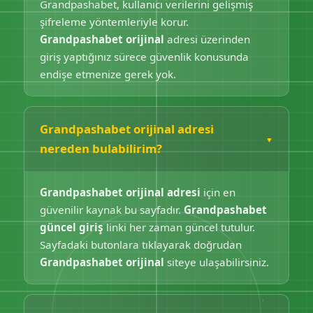
Grandpashabet, kullanıcı verilerini gelişmiş
şifreleme yöntemleriyle korur.
Grandpashabet orijinal
adresi üzerinden
giriş yaptığınız sürece güvenlik konusunda
endişe etmenize gerek yok.
Grandpashabet orijinal adresi
nereden bulabilirim?
Grandpashabet orijinal adresi
için en
güvenilir kaynak bu sayfadır.
Grandpashabet
güncel giriş
linki her zaman güncel tutulur.
Sayfadaki butonlara tıklayarak doğrudan
Grandpashabet orijinal
siteye ulaşabilirsiniz.