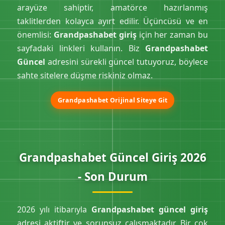
arayüze sahiptir, amatörce hazırlanmış
taklitlerden kolayca ayırt edilir. Üçüncüsü ve en
önemlisi:
Grandpashabet giriş
için her zaman bu
sayfadaki linkleri kullanın. Biz
Grandpashabet
Güncel
adresini sürekli güncel tutuyoruz, böylece
sahte sitelere düşme riskiniz olmaz.
Grandpashabet Orijinal Siteye Git
Grandpashabet Güncel Giriş 2026
- Son Durum
2026 yılı itibarıyla
Grandpashabet güncel giriş
adresi aktiftir ve sorunsuz çalışmaktadır. Bir çok