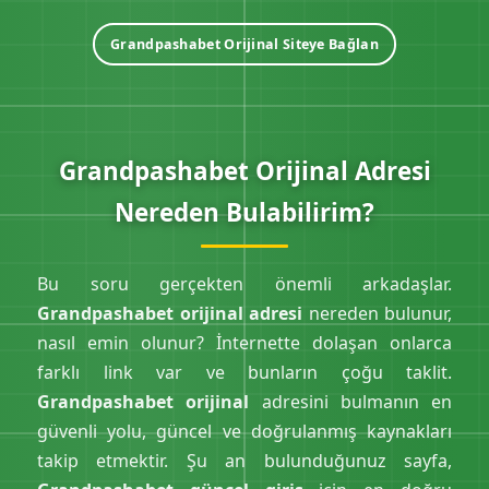
Grandpashabet Orijinal Siteye Bağlan
Grandpashabet Orijinal Adresi
Nereden Bulabilirim?
Bu soru gerçekten önemli arkadaşlar.
Grandpashabet orijinal adresi
nereden bulunur,
nasıl emin olunur? İnternette dolaşan onlarca
farklı link var ve bunların çoğu taklit.
Grandpashabet orijinal
adresini bulmanın en
güvenli yolu, güncel ve doğrulanmış kaynakları
takip etmektir. Şu an bulunduğunuz sayfa,