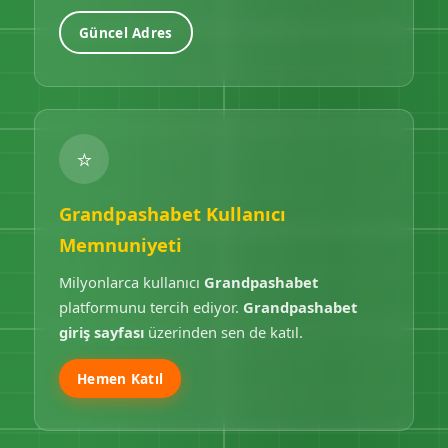
Güncel Adres
⭐
Grandpashabet Kullanıcı
Memnuniyeti
Milyonlarca kullanıcı
Grandpashabet
platformunu tercih ediyor.
Grandpashabet
giriş sayfası
üzerinden sen de katıl.
Hemen Katıl