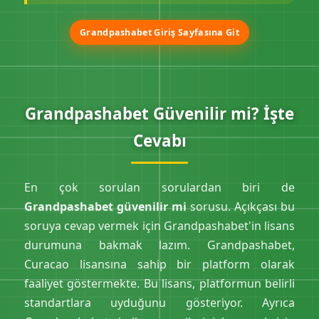
Grandpashabet Giriş Sayfasına Git
Grandpashabet Güvenilir mi? İşte
Cevabı
En çok sorulan sorulardan biri de
Grandpashabet güvenilir mi
sorusu. Açıkçası bu
soruya cevap vermek için Grandpashabet'in lisans
durumuna bakmak lazım. Grandpashabet,
Curacao lisansına sahip bir platform olarak
faaliyet göstermekte. Bu lisans, platformun belirli
standartlara uyduğunu gösteriyor. Ayrıca