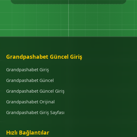
Grandpashabet Güncel Giriş
Grandpashabet Giriş
Grandpashabet Güncel
Grandpashabet Güncel Giriş
Grandpashabet Orijinal
Grandpashabet Giriş Sayfası
Hızlı Bağlantılar