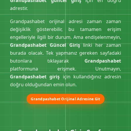
Grandpashabet güncel giriş
için en doğru
adrestir.
Grandpashabet orijinal adresi zaman zaman
değişiklik gösterebilir, bu tamamen erişim
engelleriyle ilgili bir durum. Ama endişelenmeyin,
Grandpashabet Güncel Giriş
linki her zaman
burada olacak. Tek yapmanız gereken sayfadaki
butonlara tıklayarak
Grandpashabet
platformuna erişmek. Unutmayın,
Grandpashabet giriş
için kullandığınız adresin
doğru olduğundan emin olun.
Grandpashabet Orijinal Adresine Git