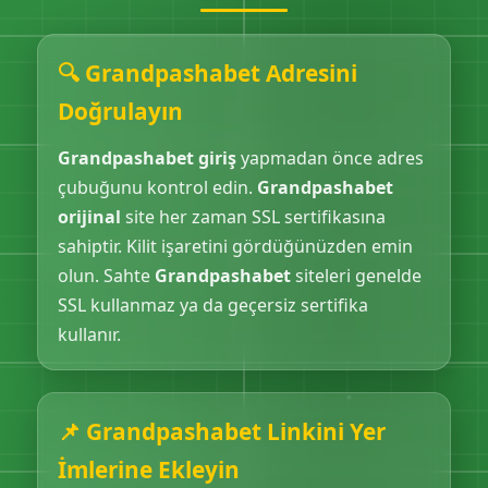
🔍 Grandpashabet Adresini
Doğrulayın
Grandpashabet giriş
yapmadan önce adres
çubuğunu kontrol edin.
Grandpashabet
orijinal
site her zaman SSL sertifikasına
sahiptir. Kilit işaretini gördüğünüzden emin
olun. Sahte
Grandpashabet
siteleri genelde
SSL kullanmaz ya da geçersiz sertifika
kullanır.
📌 Grandpashabet Linkini Yer
İmlerine Ekleyin