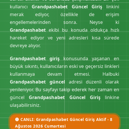
kullanıcı
Grandpashabet Güncel Giriş
linkini
merak ediyor, özellikle de erişim
engellemelerinden sonra. Neyse ki
Grandpashabet
ekibi bu konuda oldukça hızlı
hareket ediyor ve yeni adresleri kısa sürede
devreye alıyor.
Grandpashabet giriş
konusunda yaşanan en
büyük sıkıntı, kullanıcıların eski ve geçersiz linkleri
kullanmaya devam etmesi. Halbuki
Grandpashabet güncel
adresi düzenli olarak
yenileniyor. Bu sayfayı takip ederek her zaman en
güncel
Grandpashabet Güncel Giriş
linkine
ulaşabilirsiniz.
🔴 CANLI: Grandpashabet Güncel Giriş Aktif - 8
Ağustos 2026 Cumartesi