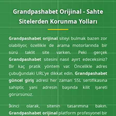
Grandpashabet Orijinal - Sahte
Sitelerden Korunma Yolları
Grandpashabet orijinal
siteyi bulmak bazen zor
olabiliyor, özellikle de arama motorlarında bir
sürü taklit site varken. Peki gerçek
Grandpashabet
sitesini nasıl ayırt edeceksiniz?
Bir kaç pratik yöntem var. Öncelikle adres
çubuğundaki URL'ye dikkat edin.
Grandpashabet
güncel giriş
adresi her zaman SSL sertifikasına
sahiptir, yani adresin başında kilit işareti
görürsünüz.
İkinci olarak, sitenin tasarımına bakın.
Grandpashabet orijinal
platform profesyonel bir