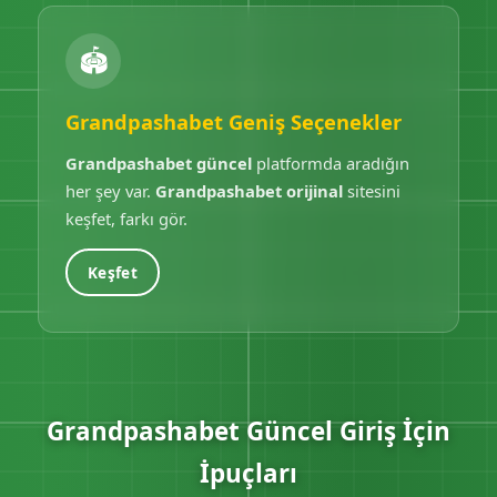
🏟️
Grandpashabet Geniş Seçenekler
Grandpashabet güncel
platformda aradığın
her şey var.
Grandpashabet orijinal
sitesini
keşfet, farkı gör.
Keşfet
Grandpashabet Güncel Giriş İçin
İpuçları