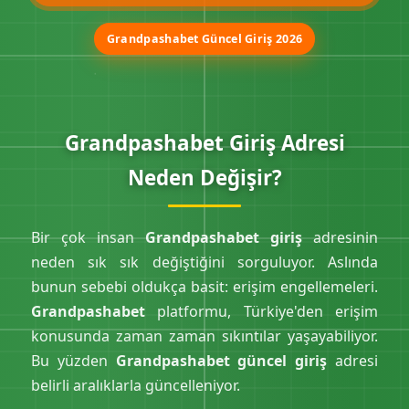
Grandpashabet Güncel Giriş 2026
Grandpashabet Giriş Adresi
Neden Değişir?
Bir çok insan
Grandpashabet giriş
adresinin
neden sık sık değiştiğini sorguluyor. Aslında
bunun sebebi oldukça basit: erişim engellemeleri.
Grandpashabet
platformu, Türkiye'den erişim
konusunda zaman zaman sıkıntılar yaşayabiliyor.
Bu yüzden
Grandpashabet güncel giriş
adresi
belirli aralıklarla güncelleniyor.