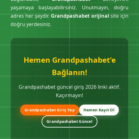
yaşamaya başlayabilirsiniz. Unutmayın, doğru
adres her şeydir.
Grandpashabet orijinal
site için
doğru yerdesiniz.
Hemen Grandpashabet'e
Bağlanın!
Grandpashabet güncel giriş 2026 linki aktif.
Kaçırmayın!
Grandpashabet Giriş Yap
Hemen Kayıt Ol
Grandpashabet Güncel