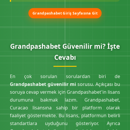
Grandpashabet Giriş Sayfasına Git
Grandpashabet Güvenilir mi? İşte
Cevabı
En çok sorulan sorulardan biri de
Grandpashabet güvenilir mi
sorusu. Açıkçası bu
soruya cevap vermek için Grandpashabet'in lisans
durumuna bakmak lazım. Grandpashabet,
Curacao lisansına sahip bir platform olarak
faaliyet göstermekte. Bu lisans, platformun belirli
standartlara uyduğunu gösteriyor. Ayrıca