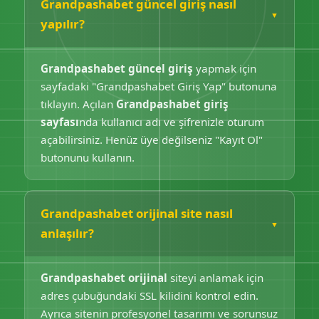
Grandpashabet güncel giriş nasıl
yapılır?
Grandpashabet güncel giriş
yapmak için
sayfadaki "Grandpashabet Giriş Yap" butonuna
tıklayın. Açılan
Grandpashabet giriş
sayfası
nda kullanıcı adı ve şifrenizle oturum
açabilirsiniz. Henüz üye değilseniz "Kayıt Ol"
butonunu kullanın.
Grandpashabet orijinal site nasıl
anlaşılır?
Grandpashabet orijinal
siteyi anlamak için
adres çubuğundaki SSL kilidini kontrol edin.
Ayrıca sitenin profesyonel tasarımı ve sorunsuz