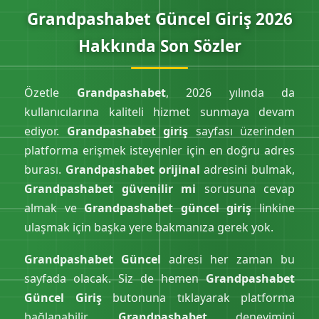
Grandpashabet Güncel Giriş 2026
Hakkında Son Sözler
Özetle
Grandpashabet
, 2026 yılında da
kullanıcılarına kaliteli hizmet sunmaya devam
ediyor.
Grandpashabet giriş
sayfası üzerinden
platforma erişmek isteyenler için en doğru adres
burası.
Grandpashabet orijinal
adresini bulmak,
Grandpashabet güvenilir mi
sorusuna cevap
almak ve
Grandpashabet güncel giriş
linkine
ulaşmak için başka yere bakmanıza gerek yok.
Grandpashabet Güncel
adresi her zaman bu
sayfada olacak. Siz de hemen
Grandpashabet
Güncel Giriş
butonuna tıklayarak platforma
bağlanabilir,
Grandpashabet
deneyimini