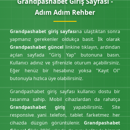
Grandpashabet Giriş Sayfası -
Adım Adım Rehber
Grandpashabet giriş sayfası
na ulaştıktan sonra
yapmanız gerekenler oldukça basit. İlk olarak
Grandpashabet güncel
linkine tıklayın, ardından
açılan sayfada "Giriş Yap" butonuna basın.
Kullanıcı adınız ve şifrenizle oturum açabilirsiniz.
Eğer henüz bir hesabınız yoksa "Kayıt Ol"
butonuyla hızlıca üye olabilirsiniz.
Grandpashabet giriş sayfası kullanıcı dostu bir
tasarıma sahip. Mobil cihazlardan da rahatça
Grandpashabet giriş
yapabilirsiniz. Site
responsive yani telefon, tablet farketmez her
cihazda düzgün görüntülenir.
Grandpashabet