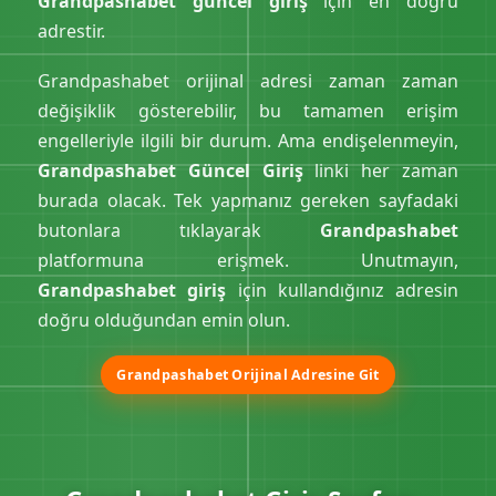
Grandpashabet güncel giriş
için en doğru
adrestir.
Grandpashabet orijinal adresi zaman zaman
değişiklik gösterebilir, bu tamamen erişim
engelleriyle ilgili bir durum. Ama endişelenmeyin,
Grandpashabet Güncel Giriş
linki her zaman
burada olacak. Tek yapmanız gereken sayfadaki
butonlara tıklayarak
Grandpashabet
platformuna erişmek. Unutmayın,
Grandpashabet giriş
için kullandığınız adresin
doğru olduğundan emin olun.
Grandpashabet Orijinal Adresine Git