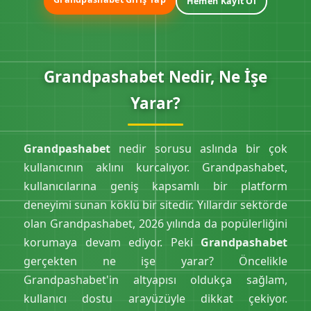
Hemen Kayıt Ol
Grandpashabet Nedir, Ne İşe
Yarar?
Grandpashabet
nedir sorusu aslında bir çok
kullanıcının aklını kurcalıyor. Grandpashabet,
kullanıcılarına geniş kapsamlı bir platform
deneyimi sunan köklü bir sitedir. Yıllardır sektörde
olan Grandpashabet, 2026 yılında da popülerliğini
korumaya devam ediyor. Peki
Grandpashabet
gerçekten ne işe yarar? Öncelikle
Grandpashabet'in altyapısı oldukça sağlam,
kullanıcı dostu arayüzüyle dikkat çekiyor.