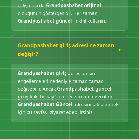
çalışması da
Grandpashabet orijinal
olduğunun göstergesidir. Her zaman
Grandpashabet güncel
linkini kullanın.
Grandpashabet giriş adresi ne zaman
değişir?
Grandpashabet giriş
adresi erişim
engellemeleri nedeniyle zaman zaman
değişebilir. Ancak
Grandpashabet güncel
giriş
linki bu sayfada her zaman mevcuttur.
Grandpashabet Güncel
adresini takip etmek
için bu sayfayı ziyaret edebilirsiniz.