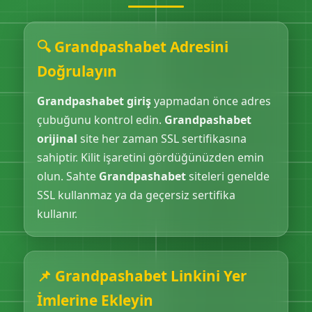
🔍 Grandpashabet Adresini
Doğrulayın
Grandpashabet giriş
yapmadan önce adres
çubuğunu kontrol edin.
Grandpashabet
orijinal
site her zaman SSL sertifikasına
sahiptir. Kilit işaretini gördüğünüzden emin
olun. Sahte
Grandpashabet
siteleri genelde
SSL kullanmaz ya da geçersiz sertifika
kullanır.
📌 Grandpashabet Linkini Yer
İmlerine Ekleyin