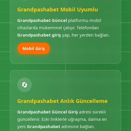
Grandpashabet Mobil Uyumlu
Grandpashabet Güncel
platformu mobil
cihazlarda mükemmel çalışır. Telefondan
Grandpashabet giriş
yap, her yerden bağlan.
Mobil Giriş
🔄
Grandpashabet Anlık Güncelleme
Grandpashabet Güncel Giriş
adresi sürekli
güncellenir. Eski linklerle uğraşma, daima en
yeni
Grandpashabet
adresine bağlan.