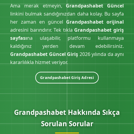
Ama merak etmeyin,
Grandpashabet Güncel
linkini bulmak sandığınızdan daha kolay. Bu sayfa
her zaman en güncel
Grandpashabet orijinal
adresini barındırır. Tek tıkla
Grandpashabet giriş
sayfası
na ulaşabilir, platformu kullanmaya
kaldığınız yerden devam edebilirsiniz.
Grandpashabet Güncel Giriş
2026 yılında da aynı
kararlılıkla hizmet veriyor.
Grandpashabet Giriş Adresi
Grandpashabet Hakkında Sıkça
Sorulan Sorular