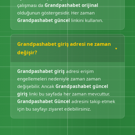
çalışması da
Grandpashabet orijinal
olduğunun göstergesidir. Her zaman
Grandpashabet güncel
linkini kullanın.
Grandpashabet giriş adresi ne zaman
değişir?
Grandpashabet giriş
adresi erişim
engellemeleri nedeniyle zaman zaman
değişebilir. Ancak
Grandpashabet güncel
giriş
linki bu sayfada her zaman mevcuttur.
Grandpashabet Güncel
adresini takip etmek
için bu sayfayı ziyaret edebilirsiniz.