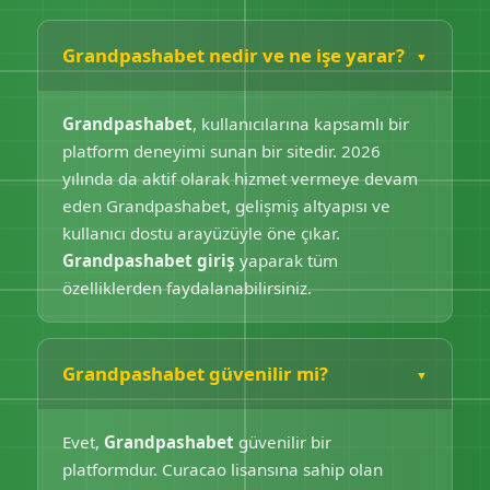
Grandpashabet nedir ve ne işe yarar?
Grandpashabet
, kullanıcılarına kapsamlı bir
platform deneyimi sunan bir sitedir. 2026
yılında da aktif olarak hizmet vermeye devam
eden Grandpashabet, gelişmiş altyapısı ve
kullanıcı dostu arayüzüyle öne çıkar.
Grandpashabet giriş
yaparak tüm
özelliklerden faydalanabilirsiniz.
Grandpashabet güvenilir mi?
Evet,
Grandpashabet
güvenilir bir
platformdur. Curacao lisansına sahip olan