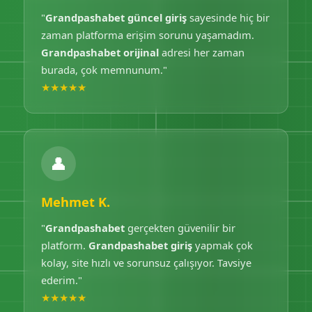
"
Grandpashabet güncel giriş
sayesinde hiç bir
zaman platforma erişim sorunu yaşamadım.
Grandpashabet orijinal
adresi her zaman
burada, çok memnunum."
★★★★★
👤
Mehmet K.
"
Grandpashabet
gerçekten güvenilir bir
platform.
Grandpashabet giriş
yapmak çok
kolay, site hızlı ve sorunsuz çalışıyor. Tavsiye
ederim."
★★★★★