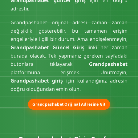
Grandpashabet güncel giriş
için en doğru
adrestir.
Grandpashabet orijinal adresi zaman zaman
değişiklik gösterebilir, bu tamamen erişim
engelleriyle ilgili bir durum. Ama endişelenmeyin,
Grandpashabet Güncel Giriş
linki her zaman
burada olacak. Tek yapmanız gereken sayfadaki
butonlara tıklayarak
Grandpashabet
platformuna erişmek. Unutmayın,
Grandpashabet giriş
için kullandığınız adresin
doğru olduğundan emin olun.
Grandpashabet Orijinal Adresine Git