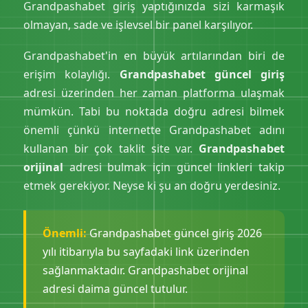
Grandpashabet giriş yaptığınızda sizi karmaşık
olmayan, sade ve işlevsel bir panel karşılıyor.
Grandpashabet'in en büyük artılarından biri de
erişim kolaylığı.
Grandpashabet güncel giriş
adresi üzerinden her zaman platforma ulaşmak
mümkün. Tabi bu noktada doğru adresi bilmek
önemli çünkü internette Grandpashabet adını
kullanan bir çok taklit site var.
Grandpashabet
orijinal
adresi bulmak için güncel linkleri takip
etmek gerekiyor. Neyse ki şu an doğru yerdesiniz.
Önemli:
Grandpashabet güncel giriş 2026
yılı itibarıyla bu sayfadaki link üzerinden
sağlanmaktadır. Grandpashabet orijinal
adresi daima güncel tutulur.