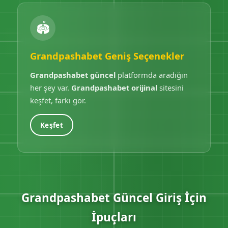
🏟️
Grandpashabet Geniş Seçenekler
Grandpashabet güncel
platformda aradığın
her şey var.
Grandpashabet orijinal
sitesini
keşfet, farkı gör.
Keşfet
Grandpashabet Güncel Giriş İçin
İpuçları