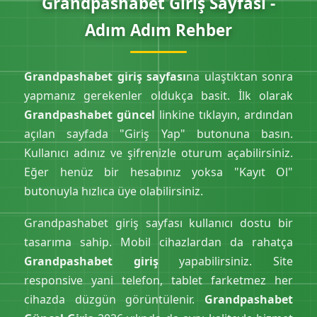
Grandpashabet Giriş Sayfası -
Adım Adım Rehber
Grandpashabet giriş sayfası
na ulaştıktan sonra
yapmanız gerekenler oldukça basit. İlk olarak
Grandpashabet güncel
linkine tıklayın, ardından
açılan sayfada "Giriş Yap" butonuna basın.
Kullanıcı adınız ve şifrenizle oturum açabilirsiniz.
Eğer henüz bir hesabınız yoksa "Kayıt Ol"
butonuyla hızlıca üye olabilirsiniz.
Grandpashabet giriş sayfası kullanıcı dostu bir
tasarıma sahip. Mobil cihazlardan da rahatça
Grandpashabet giriş
yapabilirsiniz. Site
responsive yani telefon, tablet farketmez her
cihazda düzgün görüntülenir.
Grandpashabet