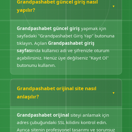
Grandpashabet güncel giriş nasıl
yapılır?
Grandpashabet güncel giriş
yapmak için
sayfadaki "Grandpashabet Giriş Yap" butonuna
tıklayın. Açılan
Grandpashabet giriş
sayfası
nda kullanıcı adı ve şifrenizle oturum
açabilirsiniz. Henüz üye değilseniz "Kayıt Ol"
butonunu kullanın.
Grandpashabet orijinal site nasıl
anlaşılır?
Grandpashabet orijinal
siteyi anlamak için
adres çubuğundaki SSL kilidini kontrol edin.
Ayrıca sitenin profesyonel tasarımı ve sorunsuz