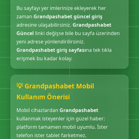
Bu sayfayı yer imlerinize ekleyerek her
zaman
Grandpashabet güncel giriş
adresine ulaşabilirsiniz.
Grandpashabet
Güncel
linki değişse bile bu sayfa üzerinden
yeni adrese yönlendirilirsiniz.
Grandpashabet giriş sayfası
na tek tıkla
erişmek bu kadar kolay.
💡 Grandpashabet Mobil
Kullanım Önerisi
Mobil cihazlardan
Grandpashabet
kullanmak isteyenler için güzel haber:
platform tamamen mobil uyumlu. İster
telefon ister tablet farketmez,