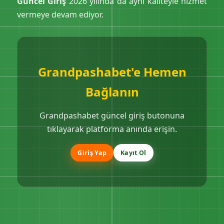
Güncel Giriş
2026 yılında da aynı kaliteyle hizmet
vermeye devam ediyor.
Grandpashabet'e Hemen
Bağlanın
Grandpashabet güncel giriş butonuna
tıklayarak platforma anında erişin.
Giriş Yap
Kayıt Ol