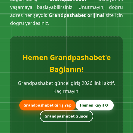
yaşamaya başlayabilirsiniz. Unutmayın, doğru
adres her şeydir.
Grandpashabet orijinal
site için
doğru yerdesiniz.
Hemen Grandpashabet'e
Bağlanın!
Grandpashabet güncel giriş 2026 linki aktif.
Kaçırmayın!
Grandpashabet Giriş Yap
Hemen Kayıt Ol
Grandpashabet Güncel