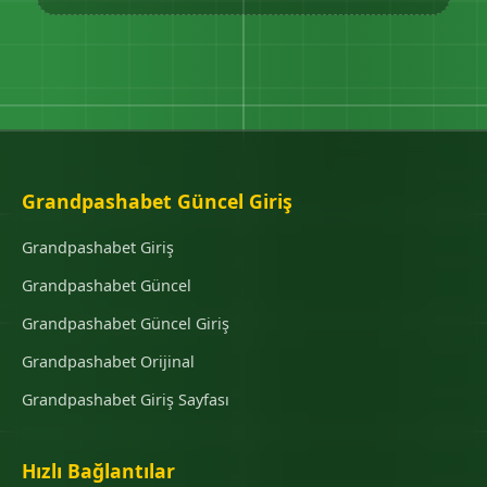
Grandpashabet Güncel Giriş
Grandpashabet Giriş
Grandpashabet Güncel
Grandpashabet Güncel Giriş
Grandpashabet Orijinal
Grandpashabet Giriş Sayfası
Hızlı Bağlantılar