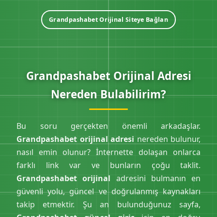
Grandpashabet Orijinal Siteye Bağlan
Grandpashabet Orijinal Adresi
Nereden Bulabilirim?
Bu soru gerçekten önemli arkadaşlar.
Grandpashabet orijinal adresi
nereden bulunur,
nasıl emin olunur? İnternette dolaşan onlarca
farklı link var ve bunların çoğu taklit.
Grandpashabet orijinal
adresini bulmanın en
güvenli yolu, güncel ve doğrulanmış kaynakları
takip etmektir. Şu an bulunduğunuz sayfa,