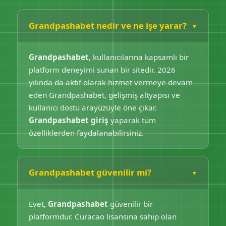
Grandpashabet nedir ve ne işe yarar?
Grandpashabet
, kullanıcılarına kapsamlı bir
platform deneyimi sunan bir sitedir. 2026
yılında da aktif olarak hizmet vermeye devam
eden Grandpashabet, gelişmiş altyapısı ve
kullanıcı dostu arayüzüyle öne çıkar.
Grandpashabet giriş
yaparak tüm
özelliklerden faydalanabilirsiniz.
Grandpashabet güvenilir mi?
Evet,
Grandpashabet
güvenilir bir
platformdur. Curacao lisansına sahip olan