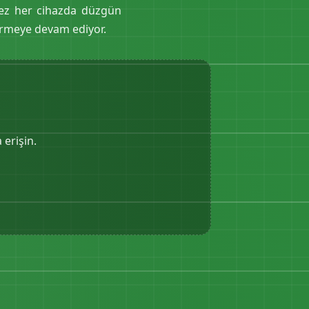
tmez her cihazda düzgün
vermeye devam ediyor.
erişin.