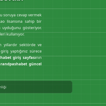
bu soruya cevap vermek
o lisansına sahip bir
ra uyduğunu gösteriyor.
eri kullanıyor.
 yıllardır sektörde ve
iriş yaptığınız sürece
abet giriş sayfası
nın
randpashabet güncel
nliği