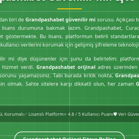
dan biri de
Grandpashabet güvenilir mi
sorusu. Açıkçası 
n lisans durumuna bakmak lazım. Grandpashabet, Curaca
et göstermekte. Bu lisans, platformun belirli standartla
llanıcı verilerini korumak için gelişmiş şifreleme teknolojil
ir mi diye düşünenler için şunu da belirtelim: platform
a hizmet verdi.
Grandpashabet orijinal
adres üzerinden g
 sorunu yaşamazsınız. Tabi burada kritik nokta,
Grandpash
 olmak. Sahte sitelere karşı dikkatli olun, her zaman
G
SSL Korumalı
✅ Lisanslı Platform
⭐ 4.8 / 5 Kullanıcı Puanı
🛡️ Veri Güve