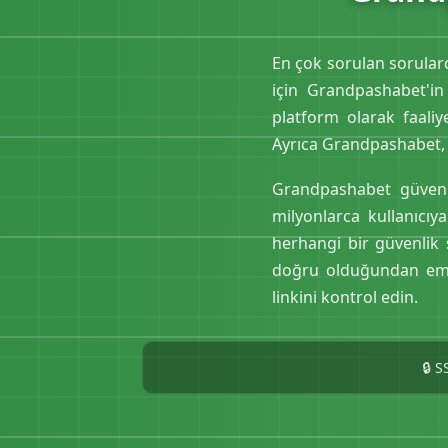
En çok sorulan sorular
için Grandpashabet'i
platform olarak faaliy
Ayrıca Grandpashabet, ku
Grandpashabet güvenil
milyonlarca kullanıcıy
herhangi bir güvenlik
doğru olduğundan emin
linkini kontrol edin.
🔒 