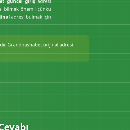
t güncel giriş
adresi
i bilmek önemli çünkü
inal
adresi bulmak için
dır. Grandpashabet orijinal adresi
Cevabı