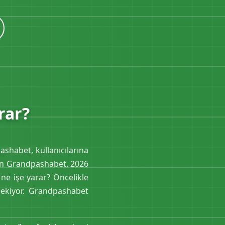
rar?
ashabet, kullanıcılarına
olan Grandpashabet, 2026
ne işe yarar? Öncelikle
çekiyor. Grandpashabet