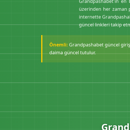
Grandpashabet'in en b
üzerinden her zaman 
internette Grandpashabe
güncel linkleri takip e
Önemli:
Grandpashabet güncel giriş 2
daima güncel tutulur.
Grand