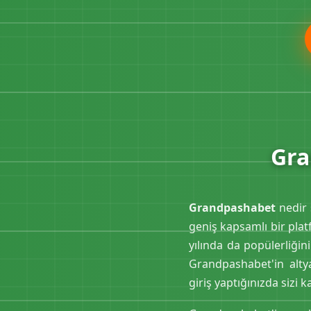
Gra
Grandpashabet
nedir 
geniş kapsamlı bir plat
yılında da popülerliği
Grandpashabet'in alty
giriş yaptığınızda sizi 