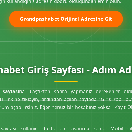
çin kullandığınız adresin doğru olduğundan emin olun.
Grandpashabet Orijinal Adresine Git
abet Giriş Sayfası - Adım A
 sayfası
na ulaştıktan sonra yapmanız gerekenler oldu
el
linkine tıklayın, ardından açılan sayfada "Giriş Yap" bu
urum açabilirsiniz. Eğer henüz bir hesabınız yoksa "Kayıt O
sayfası kullanıcı dostu bir tasarıma sahip. Mobil c