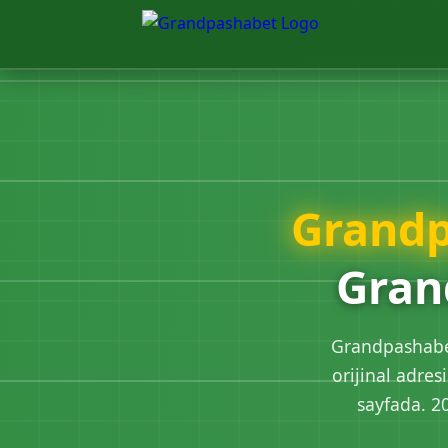
Grandp
Gran
Grandpashabet
orijinal adres
sayfada. 20