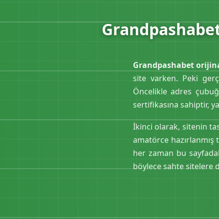
Grandpashabet 
Grandpashabet orijin
site varken. Peki ge
Öncelikle adres çubuğ
sertifikasına sahiptir, 
İkinci olarak, sitenin t
amatörce hazırlanmış ta
her zaman bu sayfadaki
böylece sahte sitelere 