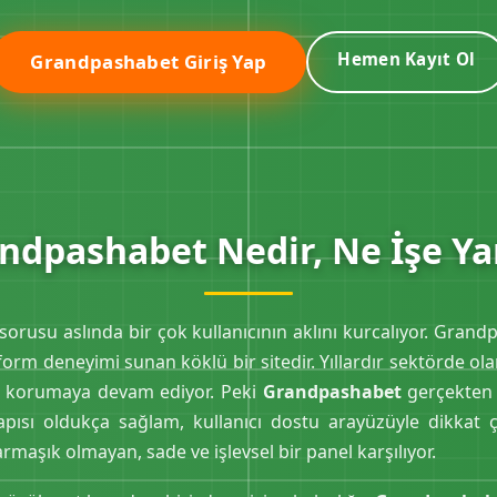
Hemen Kayıt Ol
Grandpashabet Giriş Yap
ndpashabet Nedir, Ne İşe Ya
sorusu aslında bir çok kullanıcının aklını kurcalıyor. Grandp
form deneyimi sunan köklü bir sitedir. Yıllardır sektörde 
ni korumaya devam ediyor. Peki
Grandpashabet
gerçekten 
apısı oldukça sağlam, kullanıcı dostu arayüzüyle dikkat 
karmaşık olmayan, sade ve işlevsel bir panel karşılıyor.