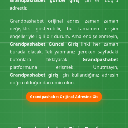
Grandpashabet güncel giriş
için en doğru
adrestir.
Grandpashabet orijinal adresi zaman zaman
değişiklik gösterebilir, bu tamamen erişim
engelleriyle ilgili bir durum. Ama endişelenmeyin,
Grandpashabet Güncel Giriş
linki her zaman
burada olacak. Tek yapmanız gereken sayfadaki
butonlara tıklayarak
Grandpashabet
platformuna erişmek. Unutmayın,
Grandpashabet giriş
için kullandığınız adresin
doğru olduğundan emin olun.
Grandpashabet Orijinal Adresine Git