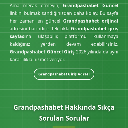
Ama merak etmeyin,
Grandpashabet Güncel
linkini bulmak sandığınızdan daha kolay. Bu sayfa
her zaman en güncel
Grandpashabet orijinal
adresini barındırır. Tek tıkla
Grandpashabet giriş
sayfası
na ulaşabilir, platformu kullanmaya
kaldığınız yerden devam edebilirsiniz.
Grandpashabet Güncel Giriş
2026 yılında da aynı
kararlılıkla hizmet veriyor.
Grandpashabet Giriş Adresi
Grandpashabet Hakkında Sıkça
Sorulan Sorular