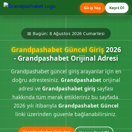
Giriş Yap
Kayıt Ol
📅 Bugün: 8 Ağustos 2026 Cumartesi
Grandpashabet Güncel Giriş
2026
- Grandpashabet Orijinal Adresi
Grandpashabet güncel giriş arayanlar için en
doğru adrestesiniz.
Grandpashabet
orijinal
adresi ve
Grandpashabet giriş
sayfası
hakkında tüm merak ettikleriniz bu sayfada.
2026 yılı itibarıyla
Grandpashabet Güncel
linki üzerinden güvenle bağlanabilirsiniz.
Grandpashabet Giriş Yap