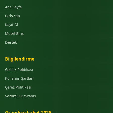
Ana Sayfa
Giriş Yap
Kayıt Ol
Mobil Giriş
Destek
Bilgilendirme
Gizlilik Politikası
Kullanım Şartları
Çerez Politikası
Sorumlu Davranış
Grandpashabet 2026