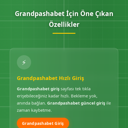
Grandpashabet İçin Öne Çıkan
Özellikler
⚡
Grandpashabet Hızlı Giriş
Grandpashabet giriş
sayfası tek tıkla
erişebileceğiniz kadar hızlı. Bekleme yok,
anında bağlan.
Grandpashabet güncel giriş
ile
zaman kaybetme.
Grandpashabet Giriş