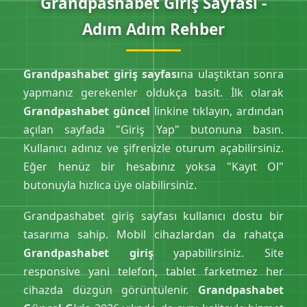
Grandpashabet Giriş Sayfası -
Adım Adım Rehber
Grandpashabet giriş sayfası
na ulaştıktan sonra
yapmanız gerekenler oldukça basit. İlk olarak
Grandpashabet güncel
linkine tıklayın, ardından
açılan sayfada "Giriş Yap" butonuna basın.
Kullanıcı adınız ve şifrenizle oturum açabilirsiniz.
Eğer henüz bir hesabınız yoksa "Kayıt Ol"
butonuyla hızlıca üye olabilirsiniz.
Grandpashabet giriş sayfası kullanıcı dostu bir
tasarıma sahip. Mobil cihazlardan da rahatça
Grandpashabet giriş
yapabilirsiniz. Site
responsive yani telefon, tablet farketmez her
cihazda düzgün görüntülenir.
Grandpashabet