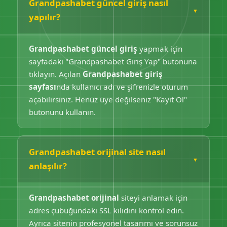
Grandpashabet güncel giriş nasıl
yapılır?
Grandpashabet güncel giriş
yapmak için
sayfadaki "Grandpashabet Giriş Yap" butonuna
tıklayın. Açılan
Grandpashabet giriş
sayfası
nda kullanıcı adı ve şifrenizle oturum
açabilirsiniz. Henüz üye değilseniz "Kayıt Ol"
butonunu kullanın.
Grandpashabet orijinal site nasıl
anlaşılır?
Grandpashabet orijinal
siteyi anlamak için
adres çubuğundaki SSL kilidini kontrol edin.
Ayrıca sitenin profesyonel tasarımı ve sorunsuz