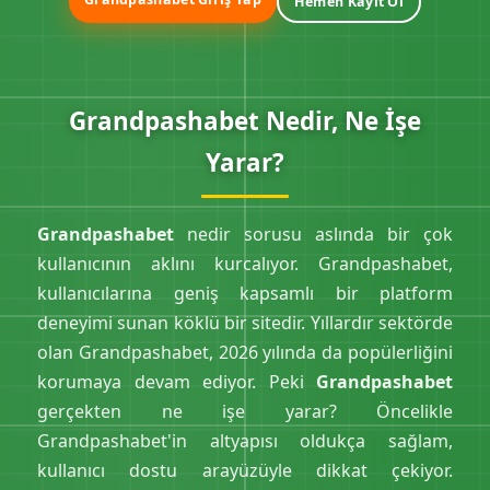
Hemen Kayıt Ol
Grandpashabet Nedir, Ne İşe
Yarar?
Grandpashabet
nedir sorusu aslında bir çok
kullanıcının aklını kurcalıyor. Grandpashabet,
kullanıcılarına geniş kapsamlı bir platform
deneyimi sunan köklü bir sitedir. Yıllardır sektörde
olan Grandpashabet, 2026 yılında da popülerliğini
korumaya devam ediyor. Peki
Grandpashabet
gerçekten ne işe yarar? Öncelikle
Grandpashabet'in altyapısı oldukça sağlam,
kullanıcı dostu arayüzüyle dikkat çekiyor.