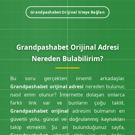
Grandpashabet Orijinal Siteye Bağlan
Grandpashabet Orijinal Adresi
Nereden Bulabilirim?
Bu soru gerçekten önemli arkadaşlar.
Grandpashabet orijinal adresi
nereden bulunur,
nasıl emin olunur? İnternette dolaşan onlarca
farklı link var ve bunların çoğu taklit.
Grandpashabet orijinal
adresini bulmanın en
güvenli yolu, güncel ve doğrulanmış kaynakları
takip etmektir. Şu an bulunduğunuz sayfa,