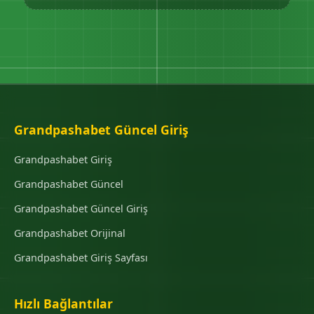
Grandpashabet Güncel Giriş
Grandpashabet Giriş
Grandpashabet Güncel
Grandpashabet Güncel Giriş
Grandpashabet Orijinal
Grandpashabet Giriş Sayfası
Hızlı Bağlantılar