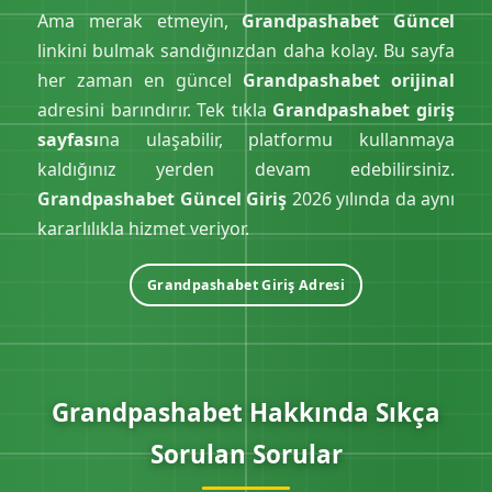
Ama merak etmeyin,
Grandpashabet Güncel
linkini bulmak sandığınızdan daha kolay. Bu sayfa
her zaman en güncel
Grandpashabet orijinal
adresini barındırır. Tek tıkla
Grandpashabet giriş
sayfası
na ulaşabilir, platformu kullanmaya
kaldığınız yerden devam edebilirsiniz.
Grandpashabet Güncel Giriş
2026 yılında da aynı
kararlılıkla hizmet veriyor.
Grandpashabet Giriş Adresi
Grandpashabet Hakkında Sıkça
Sorulan Sorular