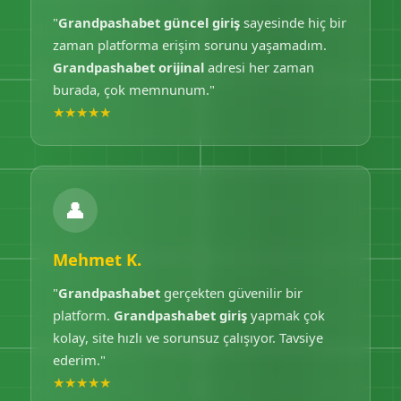
"
Grandpashabet güncel giriş
sayesinde hiç bir
zaman platforma erişim sorunu yaşamadım.
Grandpashabet orijinal
adresi her zaman
burada, çok memnunum."
★★★★★
👤
Mehmet K.
"
Grandpashabet
gerçekten güvenilir bir
platform.
Grandpashabet giriş
yapmak çok
kolay, site hızlı ve sorunsuz çalışıyor. Tavsiye
ederim."
★★★★★