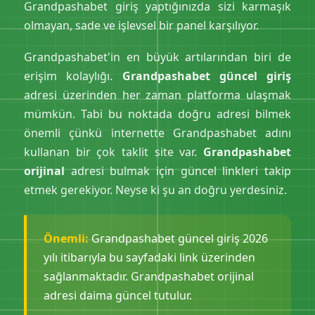
Grandpashabet giriş yaptığınızda sizi karmaşık
olmayan, sade ve işlevsel bir panel karşılıyor.
Grandpashabet'in en büyük artılarından biri de
erişim kolaylığı.
Grandpashabet güncel giriş
adresi üzerinden her zaman platforma ulaşmak
mümkün. Tabi bu noktada doğru adresi bilmek
önemli çünkü internette Grandpashabet adını
kullanan bir çok taklit site var.
Grandpashabet
orijinal
adresi bulmak için güncel linkleri takip
etmek gerekiyor. Neyse ki şu an doğru yerdesiniz.
Önemli:
Grandpashabet güncel giriş 2026
yılı itibarıyla bu sayfadaki link üzerinden
sağlanmaktadır. Grandpashabet orijinal
adresi daima güncel tutulur.