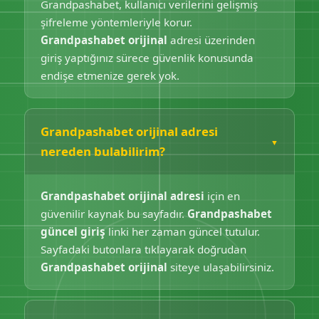
Grandpashabet, kullanıcı verilerini gelişmiş
şifreleme yöntemleriyle korur.
Grandpashabet orijinal
adresi üzerinden
giriş yaptığınız sürece güvenlik konusunda
endişe etmenize gerek yok.
Grandpashabet orijinal adresi
nereden bulabilirim?
Grandpashabet orijinal adresi
için en
güvenilir kaynak bu sayfadır.
Grandpashabet
güncel giriş
linki her zaman güncel tutulur.
Sayfadaki butonlara tıklayarak doğrudan
Grandpashabet orijinal
siteye ulaşabilirsiniz.