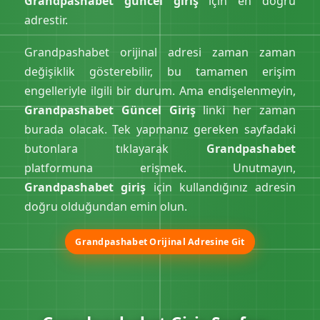
Grandpashabet güncel giriş
için en doğru
adrestir.
Grandpashabet orijinal adresi zaman zaman
değişiklik gösterebilir, bu tamamen erişim
engelleriyle ilgili bir durum. Ama endişelenmeyin,
Grandpashabet Güncel Giriş
linki her zaman
burada olacak. Tek yapmanız gereken sayfadaki
butonlara tıklayarak
Grandpashabet
platformuna erişmek. Unutmayın,
Grandpashabet giriş
için kullandığınız adresin
doğru olduğundan emin olun.
Grandpashabet Orijinal Adresine Git