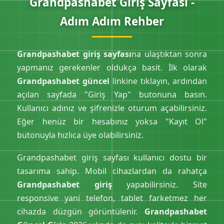
Grandpashabet Giriş Sayfası -
Adım Adım Rehber
Grandpashabet giriş sayfası
na ulaştıktan sonra
yapmanız gerekenler oldukça basit. İlk olarak
Grandpashabet güncel
linkine tıklayın, ardından
açılan sayfada "Giriş Yap" butonuna basın.
Kullanıcı adınız ve şifrenizle oturum açabilirsiniz.
Eğer henüz bir hesabınız yoksa "Kayıt Ol"
butonuyla hızlıca üye olabilirsiniz.
Grandpashabet giriş sayfası kullanıcı dostu bir
tasarıma sahip. Mobil cihazlardan da rahatça
Grandpashabet giriş
yapabilirsiniz. Site
responsive yani telefon, tablet farketmez her
cihazda düzgün görüntülenir.
Grandpashabet