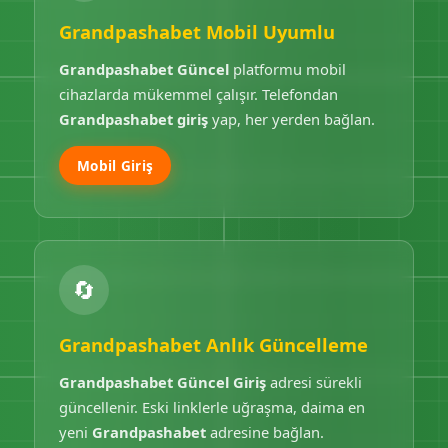
Grandpashabet Mobil Uyumlu
Grandpashabet Güncel
platformu mobil
cihazlarda mükemmel çalışır. Telefondan
Grandpashabet giriş
yap, her yerden bağlan.
Mobil Giriş
🔄
Grandpashabet Anlık Güncelleme
Grandpashabet Güncel Giriş
adresi sürekli
güncellenir. Eski linklerle uğraşma, daima en
yeni
Grandpashabet
adresine bağlan.