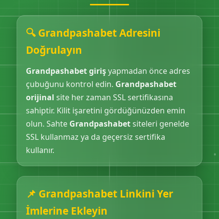
🔍 Grandpashabet Adresini
Doğrulayın
Grandpashabet giriş
yapmadan önce adres
çubuğunu kontrol edin.
Grandpashabet
orijinal
site her zaman SSL sertifikasına
sahiptir. Kilit işaretini gördüğünüzden emin
olun. Sahte
Grandpashabet
siteleri genelde
SSL kullanmaz ya da geçersiz sertifika
kullanır.
📌 Grandpashabet Linkini Yer
İmlerine Ekleyin