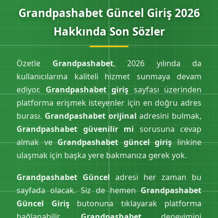
Grandpashabet Güncel Giriş 2026
Hakkında Son Sözler
Özetle
Grandpashabet
, 2026 yılında da
kullanıcılarına kaliteli hizmet sunmaya devam
ediyor.
Grandpashabet giriş
sayfası üzerinden
platforma erişmek isteyenler için en doğru adres
burası.
Grandpashabet orijinal
adresini bulmak,
Grandpashabet güvenilir mi
sorusuna cevap
almak ve
Grandpashabet güncel giriş
linkine
ulaşmak için başka yere bakmanıza gerek yok.
Grandpashabet Güncel
adresi her zaman bu
sayfada olacak. Siz de hemen
Grandpashabet
Güncel Giriş
butonuna tıklayarak platforma
bağlanabilir,
Grandpashabet
deneyimini