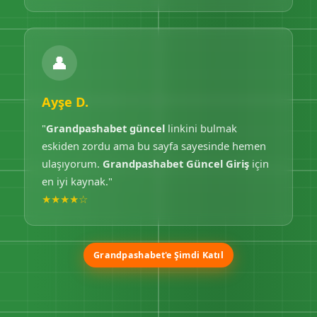
👤
Ayşe D.
"
Grandpashabet güncel
linkini bulmak
eskiden zordu ama bu sayfa sayesinde hemen
ulaşıyorum.
Grandpashabet Güncel Giriş
için
en iyi kaynak."
★★★★☆
Grandpashabet'e Şimdi Katıl