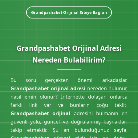
Grandpashabet Orijinal Siteye Bağlan
Grandpashabet Orijinal Adresi
Nereden Bulabilirim?
Bu soru gerçekten önemli arkadaşlar.
Grandpashabet orijinal adresi
nereden bulunur,
nasıl emin olunur? İnternette dolaşan onlarca
farklı link var ve bunların çoğu taklit.
Grandpashabet orijinal
adresini bulmanın en
güvenli yolu, güncel ve doğrulanmış kaynakları
takip etmektir. Şu an bulunduğunuz sayfa,