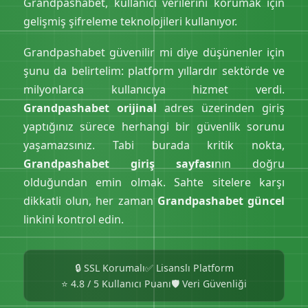
Grandpashabet, kullanıcı verilerini korumak için
gelişmiş şifreleme teknolojileri kullanıyor.
Grandpashabet güvenilir mi diye düşünenler için
şunu da belirtelim: platform yıllardır sektörde ve
milyonlarca kullanıcıya hizmet verdi.
Grandpashabet orijinal
adres üzerinden giriş
yaptığınız sürece herhangi bir güvenlik sorunu
yaşamazsınız. Tabi burada kritik nokta,
Grandpashabet giriş sayfası
nın doğru
olduğundan emin olmak. Sahte sitelere karşı
dikkatli olun, her zaman
Grandpashabet güncel
linkini kontrol edin.
🔒 SSL Korumalı
✅ Lisanslı Platform
⭐ 4.8 / 5 Kullanıcı Puanı
🛡️ Veri Güvenliği