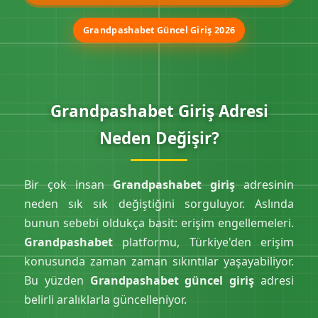
Grandpashabet Güncel Giriş 2026
Grandpashabet Giriş Adresi
Neden Değişir?
Bir çok insan
Grandpashabet giriş
adresinin
neden sık sık değiştiğini sorguluyor. Aslında
bunun sebebi oldukça basit: erişim engellemeleri.
Grandpashabet
platformu, Türkiye'den erişim
konusunda zaman zaman sıkıntılar yaşayabiliyor.
Bu yüzden
Grandpashabet güncel giriş
adresi
belirli aralıklarla güncelleniyor.