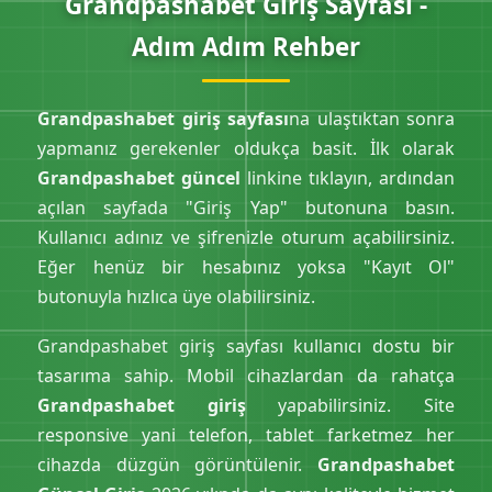
Grandpashabet Giriş Sayfası -
Adım Adım Rehber
Grandpashabet giriş sayfası
na ulaştıktan sonra
yapmanız gerekenler oldukça basit. İlk olarak
Grandpashabet güncel
linkine tıklayın, ardından
açılan sayfada "Giriş Yap" butonuna basın.
Kullanıcı adınız ve şifrenizle oturum açabilirsiniz.
Eğer henüz bir hesabınız yoksa "Kayıt Ol"
butonuyla hızlıca üye olabilirsiniz.
Grandpashabet giriş sayfası kullanıcı dostu bir
tasarıma sahip. Mobil cihazlardan da rahatça
Grandpashabet giriş
yapabilirsiniz. Site
responsive yani telefon, tablet farketmez her
cihazda düzgün görüntülenir.
Grandpashabet