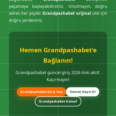
yaşamaya başlayabilirsiniz. Unutmayın, doğru
adres her şeydir.
Grandpashabet orijinal
site için
doğru yerdesiniz.
Hemen Grandpashabet'e
Bağlanın!
Grandpashabet güncel giriş 2026 linki aktif.
Kaçırmayın!
Grandpashabet Giriş Yap
Hemen Kayıt Ol
Grandpashabet Güncel