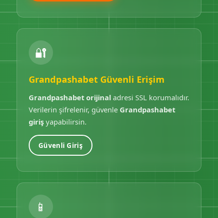
🔐
Grandpashabet Güvenli Erişim
Grandpashabet orijinal
adresi SSL korumalıdır.
Verilerin şifrelenir, güvenle
Grandpashabet
giriş
yapabilirsin.
Güvenli Giriş
📱