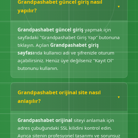
Grandpashabet güncel giriş nasıl
yapılır?
Grandpashabet güncel giriş
yapmak için
sayfadaki "Grandpashabet Giriş Yap" butonuna
tıklayın. Açılan
Grandpashabet giriş
sayfası
nda kullanıcı adı ve şifrenizle oturum
açabilirsiniz. Henüz üye değilseniz "Kayıt Ol"
butonunu kullanın.
Grandpashabet orijinal site nasıl
anlaşılır?
Grandpashabet orijinal
siteyi anlamak için
adres çubuğundaki SSL kilidini kontrol edin.
Ayrıca sitenin profesyonel tasarımı ve sorunsuz