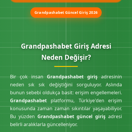
Grandpashabet Güncel Giriş 2026
Grandpashabet Giriş Adresi
Neden Değişir?
Bir çok insan
Grandpashabet giriş
adresinin
neden sık sık değiştiğini sorguluyor. Aslında
bunun sebebi oldukça basit: erişim engellemeleri.
Grandpashabet
platformu, Türkiye'den erişim
konusunda zaman zaman sıkıntılar yaşayabiliyor.
Bu yüzden
Grandpashabet güncel giriş
adresi
belirli aralıklarla güncelleniyor.