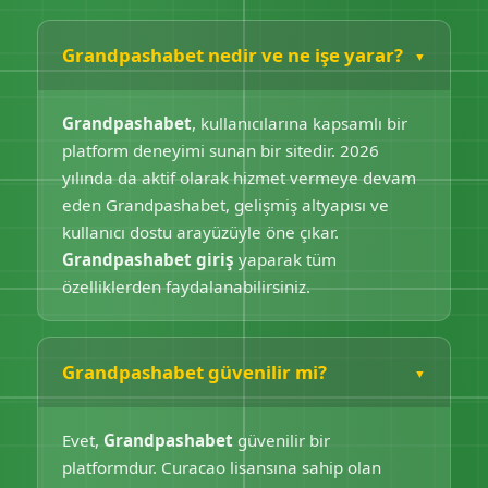
Grandpashabet nedir ve ne işe yarar?
Grandpashabet
, kullanıcılarına kapsamlı bir
platform deneyimi sunan bir sitedir. 2026
yılında da aktif olarak hizmet vermeye devam
eden Grandpashabet, gelişmiş altyapısı ve
kullanıcı dostu arayüzüyle öne çıkar.
Grandpashabet giriş
yaparak tüm
özelliklerden faydalanabilirsiniz.
Grandpashabet güvenilir mi?
Evet,
Grandpashabet
güvenilir bir
platformdur. Curacao lisansına sahip olan