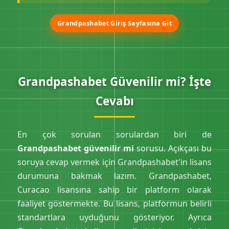
Grandpashabet Giriş Sayfasına Git
Grandpashabet Güvenilir mi? İşte
Cevabı
En çok sorulan sorulardan biri de
Grandpashabet güvenilir mi
sorusu. Açıkçası bu
soruya cevap vermek için Grandpashabet'in lisans
durumuna bakmak lazım. Grandpashabet,
Curacao lisansına sahip bir platform olarak
faaliyet göstermekte. Bu lisans, platformun belirli
standartlara uyduğunu gösteriyor. Ayrıca