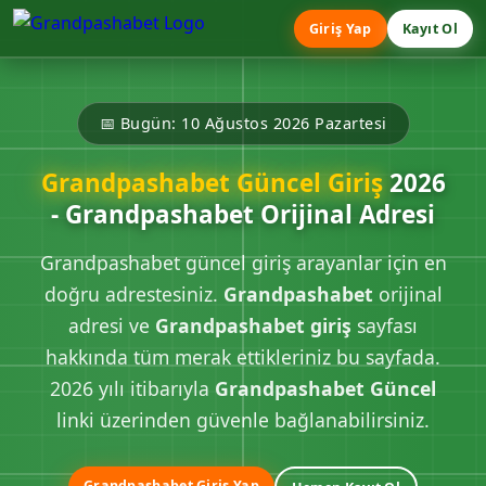
Giriş Yap
Kayıt Ol
📅 Bugün: 10 Ağustos 2026 Pazartesi
Grandpashabet Güncel Giriş
2026
- Grandpashabet Orijinal Adresi
Grandpashabet güncel giriş arayanlar için en
doğru adrestesiniz.
Grandpashabet
orijinal
adresi ve
Grandpashabet giriş
sayfası
hakkında tüm merak ettikleriniz bu sayfada.
2026 yılı itibarıyla
Grandpashabet Güncel
linki üzerinden güvenle bağlanabilirsiniz.
Grandpashabet Giriş Yap