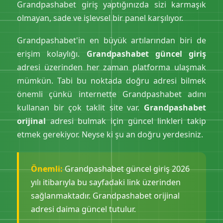
Grandpashabet giriş yaptığınızda sizi karmaşık
olmayan, sade ve işlevsel bir panel karşılıyor.
Grandpashabet'in en büyük artılarından biri de
erişim kolaylığı.
Grandpashabet güncel giriş
adresi üzerinden her zaman platforma ulaşmak
mümkün. Tabi bu noktada doğru adresi bilmek
önemli çünkü internette Grandpashabet adını
kullanan bir çok taklit site var.
Grandpashabet
orijinal
adresi bulmak için güncel linkleri takip
etmek gerekiyor. Neyse ki şu an doğru yerdesiniz.
Önemli:
Grandpashabet güncel giriş 2026
yılı itibarıyla bu sayfadaki link üzerinden
sağlanmaktadır. Grandpashabet orijinal
adresi daima güncel tutulur.