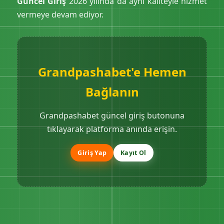
Güncel Giriş
2026 yılında da aynı kaliteyle hizmet
vermeye devam ediyor.
Grandpashabet'e Hemen
Bağlanın
Grandpashabet güncel giriş butonuna
tıklayarak platforma anında erişin.
Giriş Yap
Kayıt Ol