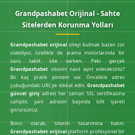
Grandpashabet Orijinal - Sahte
Sitelerden Korunma Yolları
Grandpashabet orijinal
siteyi bulmak bazen zor
olabiliyor, özellikle de arama motorlarında bir
sürü taklit site varken. Peki gerçek
Grandpashabet
sitesini nasıl ayırt edeceksiniz?
Bir kaç pratik yöntem var. Öncelikle adres
çubuğundaki URL'ye dikkat edin.
Grandpashabet
güncel giriş
adresi her zaman SSL sertifikasına
sahiptir, yani adresin başında kilit işareti
görürsünüz.
İkinci olarak, sitenin tasarımına bakın.
Grandpashabet orijinal
platform profesyonel bir