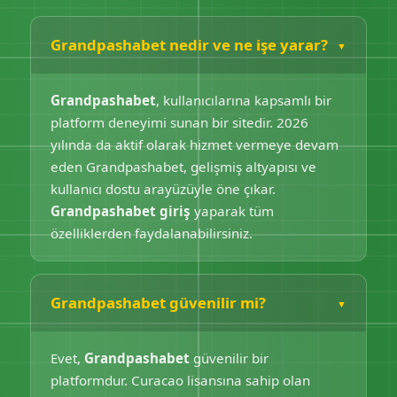
Grandpashabet nedir ve ne işe yarar?
Grandpashabet
, kullanıcılarına kapsamlı bir
platform deneyimi sunan bir sitedir. 2026
yılında da aktif olarak hizmet vermeye devam
eden Grandpashabet, gelişmiş altyapısı ve
kullanıcı dostu arayüzüyle öne çıkar.
Grandpashabet giriş
yaparak tüm
özelliklerden faydalanabilirsiniz.
Grandpashabet güvenilir mi?
Evet,
Grandpashabet
güvenilir bir
platformdur. Curacao lisansına sahip olan