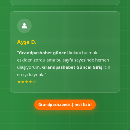
👤
Ayşe D.
"
Grandpashabet güncel
linkini bulmak
eskiden zordu ama bu sayfa sayesinde hemen
ulaşıyorum.
Grandpashabet Güncel Giriş
için
en iyi kaynak."
★★★★☆
Grandpashabet'e Şimdi Katıl