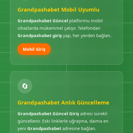
Grandpashabet Mobil Uyumlu
Grandpashabet Güncel
platformu mobil
cihazlarda mükemmel çalışır. Telefondan
Grandpashabet giriş
yap, her yerden bağlan.
Mobil Giriş
🔄
Grandpashabet Anlık Güncelleme
Grandpashabet Güncel Giriş
adresi sürekli
güncellenir. Eski linklerle uğraşma, daima en
yeni
Grandpashabet
adresine bağlan.