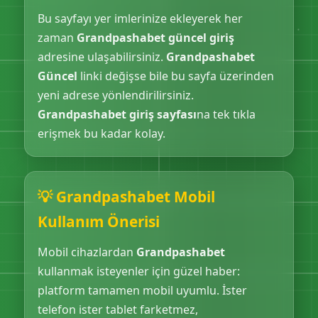
Bu sayfayı yer imlerinize ekleyerek her
zaman
Grandpashabet güncel giriş
adresine ulaşabilirsiniz.
Grandpashabet
Güncel
linki değişse bile bu sayfa üzerinden
yeni adrese yönlendirilirsiniz.
Grandpashabet giriş sayfası
na tek tıkla
erişmek bu kadar kolay.
💡 Grandpashabet Mobil
Kullanım Önerisi
Mobil cihazlardan
Grandpashabet
kullanmak isteyenler için güzel haber:
platform tamamen mobil uyumlu. İster
telefon ister tablet farketmez,