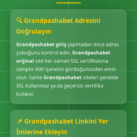
🔍 Grandpashabet Adresini
Doğrulayın
Grandpashabet giriş
yapmadan önce adres
çubuğunu kontrol edin.
Grandpashabet
orijinal
site her zaman SSL sertifikasına
sahiptir. Kilit işaretini gördüğünüzden emin
olun. Sahte
Grandpashabet
siteleri genelde
SSL kullanmaz ya da geçersiz sertifika
kullanır.
📌 Grandpashabet Linkini Yer
İmlerine Ekleyin