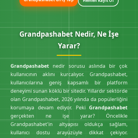
Hemen Kayıt Ol
Grandpashabet Nedir, Ne İşe
Yarar?
Grandpashabet
nedir sorusu aslında bir çok
kullanıcının aklını kurcalıyor. Grandpashabet,
kullanıcılarına geniş kapsamlı bir platform
deneyimi sunan köklü bir sitedir. Yıllardır sektörde
olan Grandpashabet, 2026 yılında da popülerliğini
korumaya devam ediyor. Peki
Grandpashabet
gerçekten ne işe yarar? Öncelikle
Grandpashabet'in altyapısı oldukça sağlam,
kullanıcı dostu arayüzüyle dikkat çekiyor.