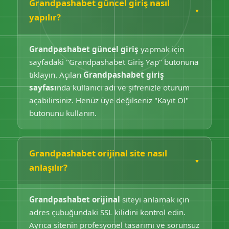
Grandpashabet güncel giriş nasıl
yapılır?
Grandpashabet güncel giriş
yapmak için
sayfadaki "Grandpashabet Giriş Yap" butonuna
tıklayın. Açılan
Grandpashabet giriş
sayfası
nda kullanıcı adı ve şifrenizle oturum
açabilirsiniz. Henüz üye değilseniz "Kayıt Ol"
butonunu kullanın.
Grandpashabet orijinal site nasıl
anlaşılır?
Grandpashabet orijinal
siteyi anlamak için
adres çubuğundaki SSL kilidini kontrol edin.
Ayrıca sitenin profesyonel tasarımı ve sorunsuz