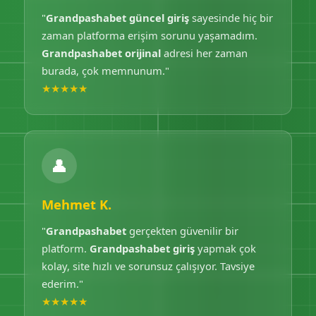
"
Grandpashabet güncel giriş
sayesinde hiç bir
zaman platforma erişim sorunu yaşamadım.
Grandpashabet orijinal
adresi her zaman
burada, çok memnunum."
★★★★★
👤
Mehmet K.
"
Grandpashabet
gerçekten güvenilir bir
platform.
Grandpashabet giriş
yapmak çok
kolay, site hızlı ve sorunsuz çalışıyor. Tavsiye
ederim."
★★★★★