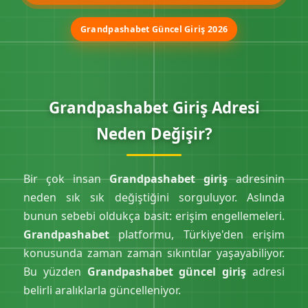
Grandpashabet Güncel Giriş 2026
Grandpashabet Giriş Adresi
Neden Değişir?
Bir çok insan
Grandpashabet giriş
adresinin
neden sık sık değiştiğini sorguluyor. Aslında
bunun sebebi oldukça basit: erişim engellemeleri.
Grandpashabet
platformu, Türkiye'den erişim
konusunda zaman zaman sıkıntılar yaşayabiliyor.
Bu yüzden
Grandpashabet güncel giriş
adresi
belirli aralıklarla güncelleniyor.