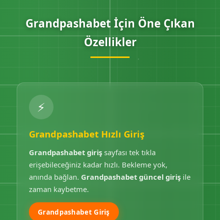
Grandpashabet İçin Öne Çıkan
Özellikler
⚡
Grandpashabet Hızlı Giriş
Grandpashabet giriş
sayfası tek tıkla
erişebileceğiniz kadar hızlı. Bekleme yok,
anında bağlan.
Grandpashabet güncel giriş
ile
zaman kaybetme.
Grandpashabet Giriş