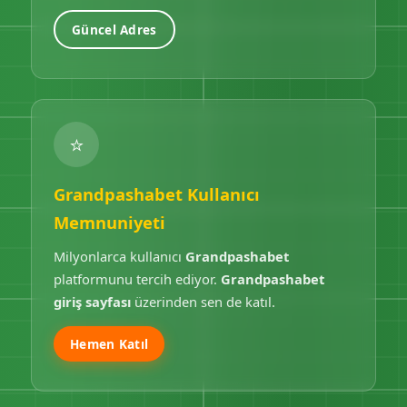
Güncel Adres
⭐
Grandpashabet Kullanıcı
Memnuniyeti
Milyonlarca kullanıcı
Grandpashabet
platformunu tercih ediyor.
Grandpashabet
giriş sayfası
üzerinden sen de katıl.
Hemen Katıl