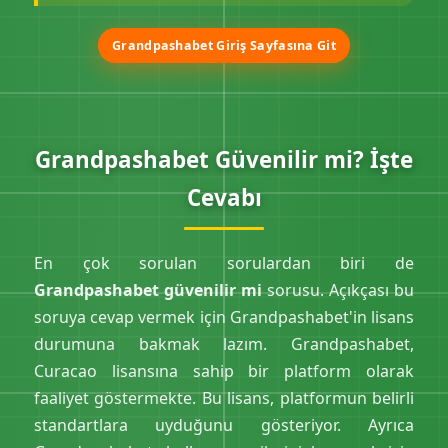
Grandpashabet Giriş Sayfasına Git
Grandpashabet Güvenilir mi? İşte
Cevabı
En çok sorulan sorulardan biri de
Grandpashabet güvenilir mi
sorusu. Açıkçası bu
soruya cevap vermek için Grandpashabet'in lisans
durumuna bakmak lazım. Grandpashabet,
Curacao lisansına sahip bir platform olarak
faaliyet göstermekte. Bu lisans, platformun belirli
standartlara uyduğunu gösteriyor. Ayrıca