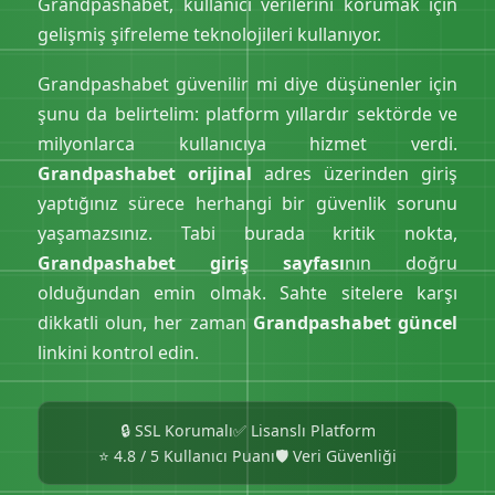
Grandpashabet, kullanıcı verilerini korumak için
gelişmiş şifreleme teknolojileri kullanıyor.
Grandpashabet güvenilir mi diye düşünenler için
şunu da belirtelim: platform yıllardır sektörde ve
milyonlarca kullanıcıya hizmet verdi.
Grandpashabet orijinal
adres üzerinden giriş
yaptığınız sürece herhangi bir güvenlik sorunu
yaşamazsınız. Tabi burada kritik nokta,
Grandpashabet giriş sayfası
nın doğru
olduğundan emin olmak. Sahte sitelere karşı
dikkatli olun, her zaman
Grandpashabet güncel
linkini kontrol edin.
🔒 SSL Korumalı
✅ Lisanslı Platform
⭐ 4.8 / 5 Kullanıcı Puanı
🛡️ Veri Güvenliği