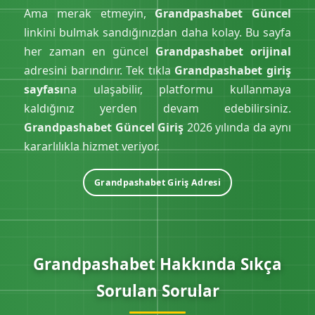
Ama merak etmeyin,
Grandpashabet Güncel
linkini bulmak sandığınızdan daha kolay. Bu sayfa
her zaman en güncel
Grandpashabet orijinal
adresini barındırır. Tek tıkla
Grandpashabet giriş
sayfası
na ulaşabilir, platformu kullanmaya
kaldığınız yerden devam edebilirsiniz.
Grandpashabet Güncel Giriş
2026 yılında da aynı
kararlılıkla hizmet veriyor.
Grandpashabet Giriş Adresi
Grandpashabet Hakkında Sıkça
Sorulan Sorular