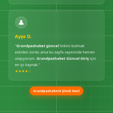
👤
Ayşe D.
"
Grandpashabet güncel
linkini bulmak
eskiden zordu ama bu sayfa sayesinde hemen
ulaşıyorum.
Grandpashabet Güncel Giriş
için
en iyi kaynak."
★★★★☆
Grandpashabet'e Şimdi Katıl