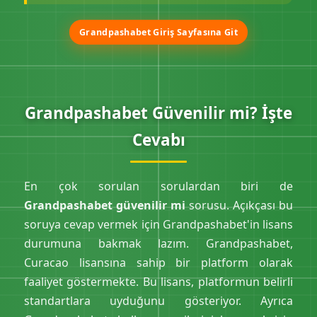
Grandpashabet Giriş Sayfasına Git
Grandpashabet Güvenilir mi? İşte
Cevabı
En çok sorulan sorulardan biri de
Grandpashabet güvenilir mi
sorusu. Açıkçası bu
soruya cevap vermek için Grandpashabet'in lisans
durumuna bakmak lazım. Grandpashabet,
Curacao lisansına sahip bir platform olarak
faaliyet göstermekte. Bu lisans, platformun belirli
standartlara uyduğunu gösteriyor. Ayrıca