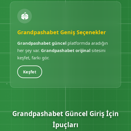
🏟️
Grandpashabet Geniş Seçenekler
Grandpashabet güncel
platformda aradığın
her şey var.
Grandpashabet orijinal
sitesini
keşfet, farkı gör.
Keşfet
Grandpashabet Güncel Giriş İçin
İpuçları