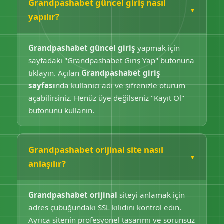
Grandpashabet güncel giriş nasıl
yapılır?
Grandpashabet güncel giriş
yapmak için
sayfadaki "Grandpashabet Giriş Yap" butonuna
tıklayın. Açılan
Grandpashabet giriş
sayfası
nda kullanıcı adı ve şifrenizle oturum
açabilirsiniz. Henüz üye değilseniz "Kayıt Ol"
butonunu kullanın.
Grandpashabet orijinal site nasıl
anlaşılır?
Grandpashabet orijinal
siteyi anlamak için
adres çubuğundaki SSL kilidini kontrol edin.
Ayrıca sitenin profesyonel tasarımı ve sorunsuz