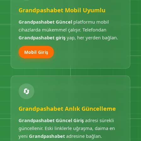
Grandpashabet Mobil Uyumlu
Grandpashabet Güncel
platformu mobil
cihazlarda mükemmel çalışır. Telefondan
Grandpashabet giriş
yap, her yerden bağlan.
Mobil Giriş
🔄
Grandpashabet Anlık Güncelleme
Grandpashabet Güncel Giriş
adresi sürekli
güncellenir. Eski linklerle uğraşma, daima en
yeni
Grandpashabet
adresine bağlan.