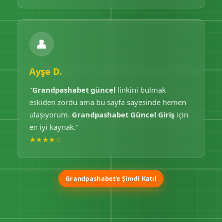
👤
Ayşe D.
"
Grandpashabet güncel
linkini bulmak
eskiden zordu ama bu sayfa sayesinde hemen
ulaşıyorum.
Grandpashabet Güncel Giriş
için
en iyi kaynak."
★★★★☆
Grandpashabet'e Şimdi Katıl