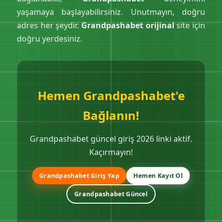
yaşamaya başlayabilirsiniz. Unutmayın, doğru
adres her şeydir.
Grandpashabet orijinal
site için
doğru yerdesiniz.
Hemen Grandpashabet'e
Bağlanın!
Grandpashabet güncel giriş 2026 linki aktif.
Kaçırmayın!
Grandpashabet Giriş Yap
Hemen Kayıt Ol
Grandpashabet Güncel