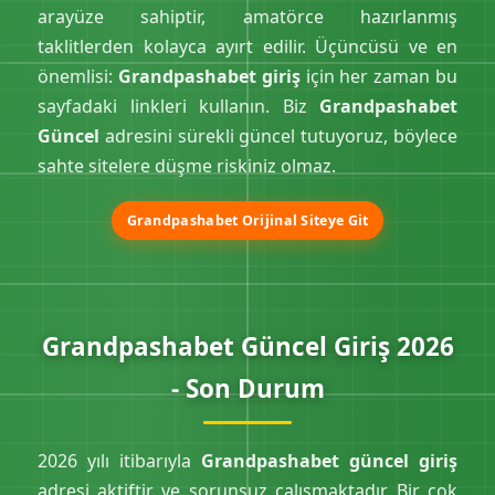
arayüze sahiptir, amatörce hazırlanmış
taklitlerden kolayca ayırt edilir. Üçüncüsü ve en
önemlisi:
Grandpashabet giriş
için her zaman bu
sayfadaki linkleri kullanın. Biz
Grandpashabet
Güncel
adresini sürekli güncel tutuyoruz, böylece
sahte sitelere düşme riskiniz olmaz.
Grandpashabet Orijinal Siteye Git
Grandpashabet Güncel Giriş 2026
- Son Durum
2026 yılı itibarıyla
Grandpashabet güncel giriş
adresi aktiftir ve sorunsuz çalışmaktadır. Bir çok