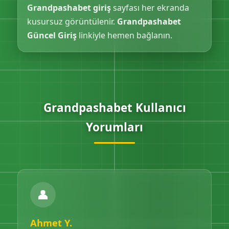
Grandpashabet giriş
sayfası her ekranda
kusursuz görüntülenir.
Grandpashabet
Güncel Giriş
linkiyle hemen bağlanın.
Grandpashabet Kullanıcı
Yorumları
👤
Ahmet Y.