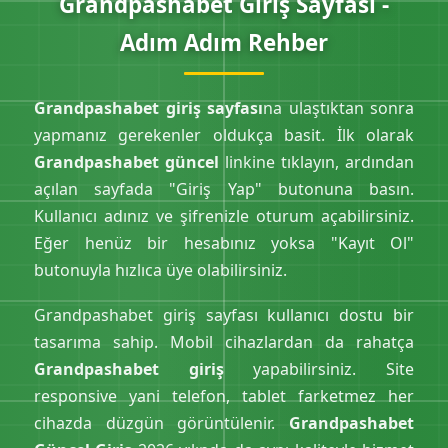
Grandpashabet Giriş Sayfası -
Adım Adım Rehber
Grandpashabet giriş sayfası
na ulaştıktan sonra
yapmanız gerekenler oldukça basit. İlk olarak
Grandpashabet güncel
linkine tıklayın, ardından
açılan sayfada "Giriş Yap" butonuna basın.
Kullanıcı adınız ve şifrenizle oturum açabilirsiniz.
Eğer henüz bir hesabınız yoksa "Kayıt Ol"
butonuyla hızlıca üye olabilirsiniz.
Grandpashabet giriş sayfası kullanıcı dostu bir
tasarıma sahip. Mobil cihazlardan da rahatça
Grandpashabet giriş
yapabilirsiniz. Site
responsive yani telefon, tablet farketmez her
cihazda düzgün görüntülenir.
Grandpashabet