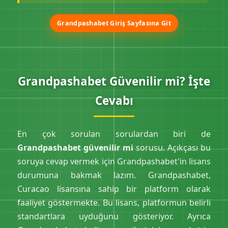
Grandpashabet Giriş Sayfasına Git
Grandpashabet Güvenilir mi? İşte
Cevabı
En çok sorulan sorulardan biri de
Grandpashabet güvenilir mi
sorusu. Açıkçası bu
soruya cevap vermek için Grandpashabet'in lisans
durumuna bakmak lazım. Grandpashabet,
Curacao lisansına sahip bir platform olarak
faaliyet göstermekte. Bu lisans, platformun belirli
standartlara uyduğunu gösteriyor. Ayrıca