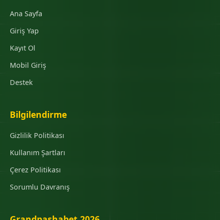
Ana Sayfa
Giriş Yap
Kayıt Ol
Mobil Giriş
Destek
Bilgilendirme
Gizlilik Politikası
Kullanım Şartları
Çerez Politikası
Sorumlu Davranış
Grandpashabet 2026