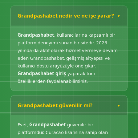
Grandpashabet nedir ve ne işe yarar?
Grandpashabet
, kullanıcılarına kapsamlı bir
platform deneyimi sunan bir sitedir. 2026
yılında da aktif olarak hizmet vermeye devam
eden Grandpashabet, gelişmiş altyapısı ve
kullanıcı dostu arayüzüyle öne çıkar.
Grandpashabet giriş
yaparak tüm
özelliklerden faydalanabilirsiniz.
Grandpashabet güvenilir mi?
Evet,
Grandpashabet
güvenilir bir
platformdur. Curacao lisansına sahip olan