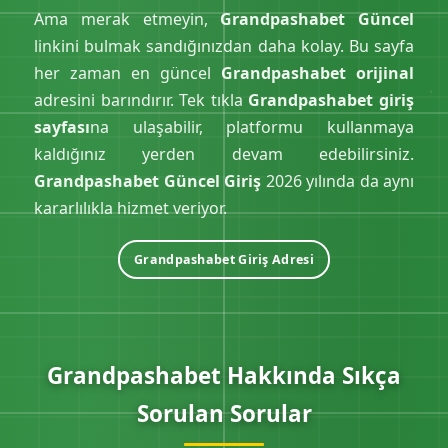
Ama merak etmeyin,
Grandpashabet Güncel
linkini bulmak sandığınızdan daha kolay. Bu sayfa
her zaman en güncel
Grandpashabet orijinal
adresini barındırır. Tek tıkla
Grandpashabet giriş
sayfası
na ulaşabilir, platformu kullanmaya
kaldığınız yerden devam edebilirsiniz.
Grandpashabet Güncel Giriş
2026 yılında da aynı
kararlılıkla hizmet veriyor.
Grandpashabet Giriş Adresi
Grandpashabet Hakkında Sıkça
Sorulan Sorular