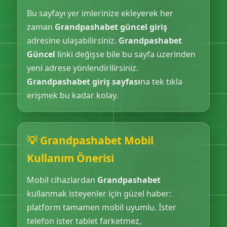
Bu sayfayı yer imlerinize ekleyerek her
zaman
Grandpashabet güncel giriş
adresine ulaşabilirsiniz.
Grandpashabet
Güncel
linki değişse bile bu sayfa üzerinden
yeni adrese yönlendirilirsiniz.
Grandpashabet giriş sayfası
na tek tıkla
erişmek bu kadar kolay.
💡 Grandpashabet Mobil
Kullanım Önerisi
Mobil cihazlardan
Grandpashabet
kullanmak isteyenler için güzel haber:
platform tamamen mobil uyumlu. İster
telefon ister tablet farketmez,