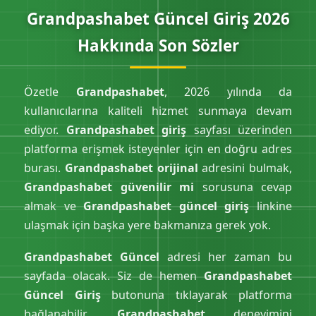
Grandpashabet Güncel Giriş 2026
Hakkında Son Sözler
Özetle
Grandpashabet
, 2026 yılında da
kullanıcılarına kaliteli hizmet sunmaya devam
ediyor.
Grandpashabet giriş
sayfası üzerinden
platforma erişmek isteyenler için en doğru adres
burası.
Grandpashabet orijinal
adresini bulmak,
Grandpashabet güvenilir mi
sorusuna cevap
almak ve
Grandpashabet güncel giriş
linkine
ulaşmak için başka yere bakmanıza gerek yok.
Grandpashabet Güncel
adresi her zaman bu
sayfada olacak. Siz de hemen
Grandpashabet
Güncel Giriş
butonuna tıklayarak platforma
bağlanabilir,
Grandpashabet
deneyimini