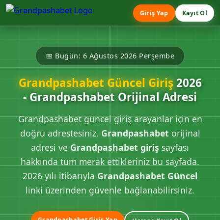
Giriş Yap
Kayıt Ol
📅 Bugün: 6 Ağustos 2026 Perşembe
Grandpashabet Güncel Giriş
2026
- Grandpashabet Orijinal Adresi
Grandpashabet güncel giriş arayanlar için en
doğru adrestesiniz.
Grandpashabet
orijinal
adresi ve
Grandpashabet giriş
sayfası
hakkında tüm merak ettikleriniz bu sayfada.
2026 yılı itibarıyla
Grandpashabet Güncel
linki üzerinden güvenle bağlanabilirsiniz.
Grandpashabet Giriş Yap