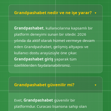
Grandpashabet nedir ve ne işe yarar?
Grandpashabet
, kullanıcılarına kapsamlı bir
platform deneyimi sunan bir sitedir. 2026
yılında da aktif olarak hizmet vermeye devam
eden Grandpashabet, gelişmiş altyapısı ve
kullanıcı dostu arayüzüyle öne çıkar.
Grandpashabet giriş
yaparak tüm
özelliklerden faydalanabilirsiniz.
Grandpashabet güvenilir mi?
Evet,
Grandpashabet
güvenilir bir
platformdur. Curacao lisansına sahip olan