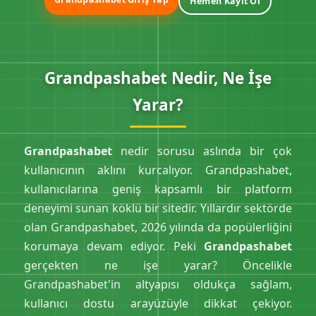
Hemen Kayıt Ol
Grandpashabet Nedir, Ne İşe
Yarar?
Grandpashabet
nedir sorusu aslında bir çok
kullanıcının aklını kurcalıyor. Grandpashabet,
kullanıcılarına geniş kapsamlı bir platform
deneyimi sunan köklü bir sitedir. Yıllardır sektörde
olan Grandpashabet, 2026 yılında da popülerliğini
korumaya devam ediyor. Peki
Grandpashabet
gerçekten ne işe yarar? Öncelikle
Grandpashabet'in altyapısı oldukça sağlam,
kullanıcı dostu arayüzüyle dikkat çekiyor.