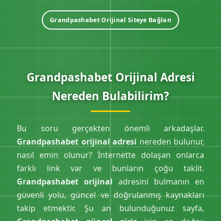
Grandpashabet Orijinal Siteye Bağlan
Grandpashabet Orijinal Adresi
Nereden Bulabilirim?
Bu soru gerçekten önemli arkadaşlar.
Grandpashabet orijinal adresi
nereden bulunur,
nasıl emin olunur? İnternette dolaşan onlarca
farklı link var ve bunların çoğu taklit.
Grandpashabet orijinal
adresini bulmanın en
güvenli yolu, güncel ve doğrulanmış kaynakları
takip etmektir. Şu an bulunduğunuz sayfa,