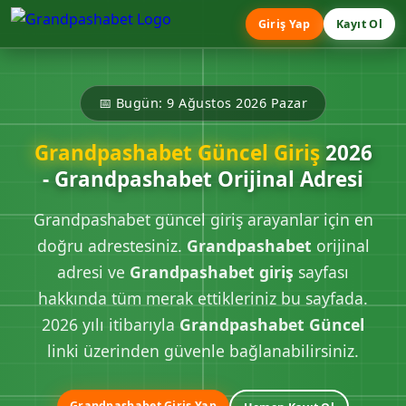
Giriş Yap
Kayıt Ol
📅 Bugün: 9 Ağustos 2026 Pazar
Grandpashabet Güncel Giriş
2026
- Grandpashabet Orijinal Adresi
Grandpashabet güncel giriş arayanlar için en
doğru adrestesiniz.
Grandpashabet
orijinal
adresi ve
Grandpashabet giriş
sayfası
hakkında tüm merak ettikleriniz bu sayfada.
2026 yılı itibarıyla
Grandpashabet Güncel
linki üzerinden güvenle bağlanabilirsiniz.
Grandpashabet Giriş Yap