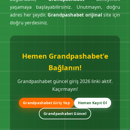
yaşamaya başlayabilirsiniz. Unutmayın, doğru
adres her şeydir.
Grandpashabet orijinal
site için
doğru yerdesiniz.
Hemen Grandpashabet'e
Bağlanın!
Grandpashabet güncel giriş 2026 linki aktif.
Kaçırmayın!
Grandpashabet Giriş Yap
Hemen Kayıt Ol
Grandpashabet Güncel