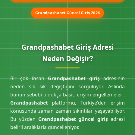
Grandpashabet Güncel Giriş 2026
Grandpashabet Giriş Adresi
Neden Değişir?
Bir çok insan
Grandpashabet giriş
adresinin
neden sık sık değiştiğini sorguluyor. Aslında
bunun sebebi oldukça basit: erişim engellemeleri.
Grandpashabet
platformu, Türkiye'den erişim
konusunda zaman zaman sıkıntılar yaşayabiliyor.
Bu yüzden
Grandpashabet güncel giriş
adresi
belirli aralıklarla güncelleniyor.