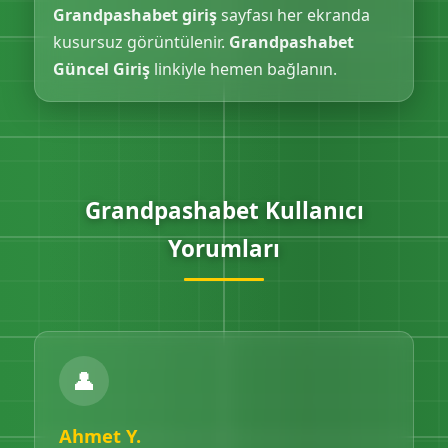
Grandpashabet giriş
sayfası her ekranda
kusursuz görüntülenir.
Grandpashabet
Güncel Giriş
linkiyle hemen bağlanın.
Grandpashabet Kullanıcı
Yorumları
👤
Ahmet Y.