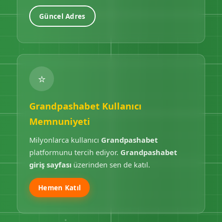
Güncel Adres
⭐
Grandpashabet Kullanıcı
Memnuniyeti
Milyonlarca kullanıcı
Grandpashabet
platformunu tercih ediyor.
Grandpashabet
giriş sayfası
üzerinden sen de katıl.
Hemen Katıl