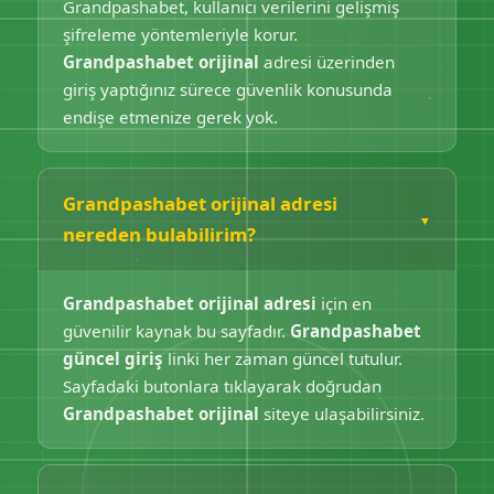
Grandpashabet, kullanıcı verilerini gelişmiş
şifreleme yöntemleriyle korur.
Grandpashabet orijinal
adresi üzerinden
giriş yaptığınız sürece güvenlik konusunda
endişe etmenize gerek yok.
Grandpashabet orijinal adresi
nereden bulabilirim?
Grandpashabet orijinal adresi
için en
güvenilir kaynak bu sayfadır.
Grandpashabet
güncel giriş
linki her zaman güncel tutulur.
Sayfadaki butonlara tıklayarak doğrudan
Grandpashabet orijinal
siteye ulaşabilirsiniz.