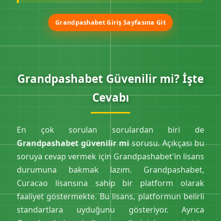
Grandpashabet Giriş Sayfasına Git
Grandpashabet Güvenilir mi? İşte
Cevabı
En çok sorulan sorulardan biri de
Grandpashabet güvenilir mi
sorusu. Açıkçası bu
soruya cevap vermek için Grandpashabet'in lisans
durumuna bakmak lazım. Grandpashabet,
Curacao lisansına sahip bir platform olarak
faaliyet göstermekte. Bu lisans, platformun belirli
standartlara uyduğunu gösteriyor. Ayrıca