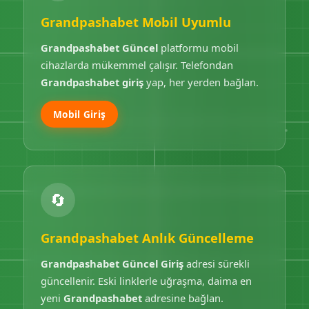
Grandpashabet Mobil Uyumlu
Grandpashabet Güncel
platformu mobil
cihazlarda mükemmel çalışır. Telefondan
Grandpashabet giriş
yap, her yerden bağlan.
Mobil Giriş
🔄
Grandpashabet Anlık Güncelleme
Grandpashabet Güncel Giriş
adresi sürekli
güncellenir. Eski linklerle uğraşma, daima en
yeni
Grandpashabet
adresine bağlan.