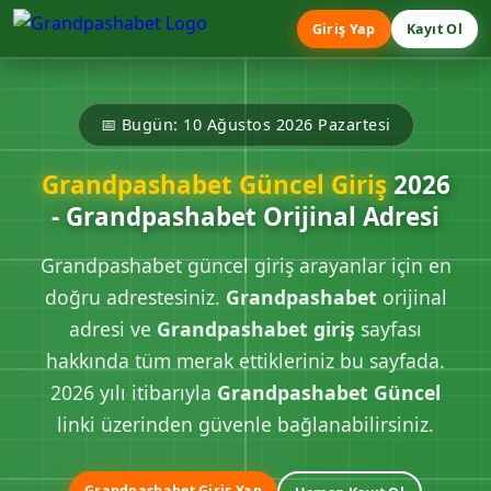
Giriş Yap
Kayıt Ol
📅 Bugün: 10 Ağustos 2026 Pazartesi
Grandpashabet Güncel Giriş
2026
- Grandpashabet Orijinal Adresi
Grandpashabet güncel giriş arayanlar için en
doğru adrestesiniz.
Grandpashabet
orijinal
adresi ve
Grandpashabet giriş
sayfası
hakkında tüm merak ettikleriniz bu sayfada.
2026 yılı itibarıyla
Grandpashabet Güncel
linki üzerinden güvenle bağlanabilirsiniz.
Grandpashabet Giriş Yap