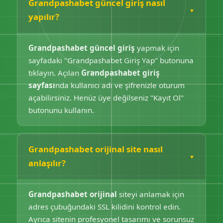
Grandpashabet güncel giriş nasıl
yapılır?
Grandpashabet güncel giriş
yapmak için
sayfadaki "Grandpashabet Giriş Yap" butonuna
tıklayın. Açılan
Grandpashabet giriş
sayfası
nda kullanıcı adı ve şifrenizle oturum
açabilirsiniz. Henüz üye değilseniz "Kayıt Ol"
butonunu kullanın.
Grandpashabet orijinal site nasıl
anlaşılır?
Grandpashabet orijinal
siteyi anlamak için
adres çubuğundaki SSL kilidini kontrol edin.
Ayrıca sitenin profesyonel tasarımı ve sorunsuz