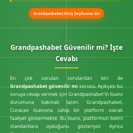
Grandpashabet Giriş Sayfasına Git
Grandpashabet Güvenilir mi? İşte
Cevabı
En çok sorulan sorulardan biri de
Grandpashabet güvenilir mi
sorusu. Açıkçası bu
soruya cevap vermek için Grandpashabet'in lisans
durumuna bakmak lazım. Grandpashabet,
Curacao lisansına sahip bir platform olarak
faaliyet göstermekte. Bu lisans, platformun belirli
standartlara uyduğunu gösteriyor. Ayrıca