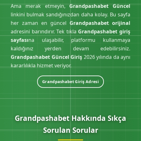
Ama merak etmeyin,
Grandpashabet Güncel
linkini bulmak sandığınızdan daha kolay. Bu sayfa
her zaman en güncel
Grandpashabet orijinal
adresini barındırır. Tek tıkla
Grandpashabet giriş
sayfası
na ulaşabilir, platformu kullanmaya
kaldığınız yerden devam edebilirsiniz.
Grandpashabet Güncel Giriş
2026 yılında da aynı
kararlılıkla hizmet veriyor.
Grandpashabet Giriş Adresi
Grandpashabet Hakkında Sıkça
Sorulan Sorular