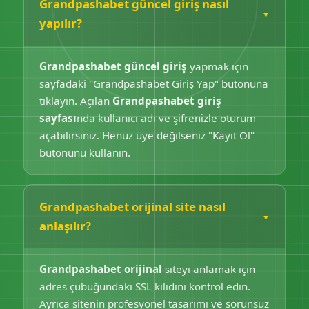
Grandpashabet güncel giriş nasıl
yapılır?
Grandpashabet güncel giriş
yapmak için
sayfadaki "Grandpashabet Giriş Yap" butonuna
tıklayın. Açılan
Grandpashabet giriş
sayfası
nda kullanıcı adı ve şifrenizle oturum
açabilirsiniz. Henüz üye değilseniz "Kayıt Ol"
butonunu kullanın.
Grandpashabet orijinal site nasıl
anlaşılır?
Grandpashabet orijinal
siteyi anlamak için
adres çubuğundaki SSL kilidini kontrol edin.
Ayrıca sitenin profesyonel tasarımı ve sorunsuz