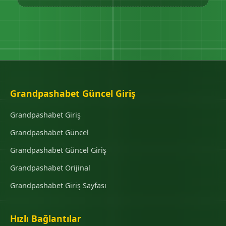
Grandpashabet Güncel Giriş
Grandpashabet Giriş
Grandpashabet Güncel
Grandpashabet Güncel Giriş
Grandpashabet Orijinal
Grandpashabet Giriş Sayfası
Hızlı Bağlantılar