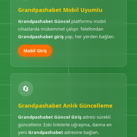
Grandpashabet Mobil Uyumlu
Grandpashabet Güncel
platformu mobil
cihazlarda mükemmel çalışır. Telefondan
Grandpashabet giriş
yap, her yerden bağlan.
Mobil Giriş
🔄
Grandpashabet Anlık Güncelleme
Grandpashabet Güncel Giriş
adresi sürekli
güncellenir. Eski linklerle uğraşma, daima en
yeni
Grandpashabet
adresine bağlan.