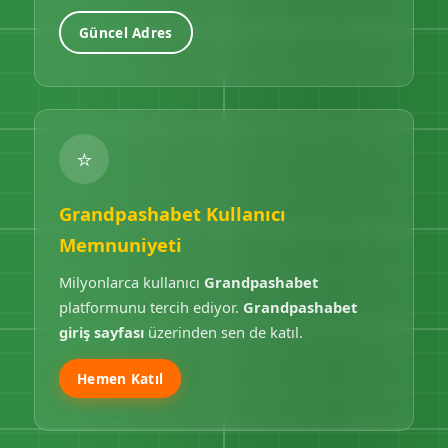
Güncel Adres
⭐
Grandpashabet Kullanıcı
Memnuniyeti
Milyonlarca kullanıcı
Grandpashabet
platformunu tercih ediyor.
Grandpashabet
giriş sayfası
üzerinden sen de katıl.
Hemen Katıl