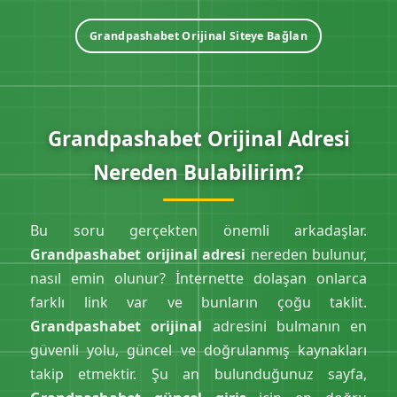
Grandpashabet Orijinal Siteye Bağlan
Grandpashabet Orijinal Adresi
Nereden Bulabilirim?
Bu soru gerçekten önemli arkadaşlar.
Grandpashabet orijinal adresi
nereden bulunur,
nasıl emin olunur? İnternette dolaşan onlarca
farklı link var ve bunların çoğu taklit.
Grandpashabet orijinal
adresini bulmanın en
güvenli yolu, güncel ve doğrulanmış kaynakları
takip etmektir. Şu an bulunduğunuz sayfa,