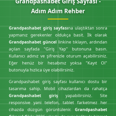
Grandpashabet Giriş Sayfası -
Adım Adım Rehber
Grandpashabet giriş sayfası
na ulaştıktan sonra
yapmanız gerekenler oldukça basit. İlk olarak
Grandpashabet güncel
linkine tıklayın, ardından
açılan sayfada "Giriş Yap" butonuna basın.
Kullanıcı adınız ve şifrenizle oturum açabilirsiniz.
Eğer henüz bir hesabınız yoksa "Kayıt Ol"
butonuyla hızlıca üye olabilirsiniz.
Grandpashabet giriş sayfası kullanıcı dostu bir
tasarıma sahip. Mobil cihazlardan da rahatça
Grandpashabet giriş
yapabilirsiniz. Site
responsive yani telefon, tablet farketmez her
cihazda düzgün görüntülenir.
Grandpashabet