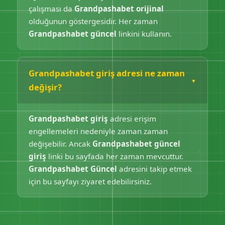
çalışması da
Grandpashabet orijinal
olduğunun göstergesidir. Her zaman
Grandpashabet güncel
linkini kullanın.
Grandpashabet giriş adresi ne zaman
değişir?
Grandpashabet giriş
adresi erişim
engellemeleri nedeniyle zaman zaman
değişebilir. Ancak
Grandpashabet güncel
giriş
linki bu sayfada her zaman mevcuttur.
Grandpashabet Güncel
adresini takip etmek
için bu sayfayı ziyaret edebilirsiniz.