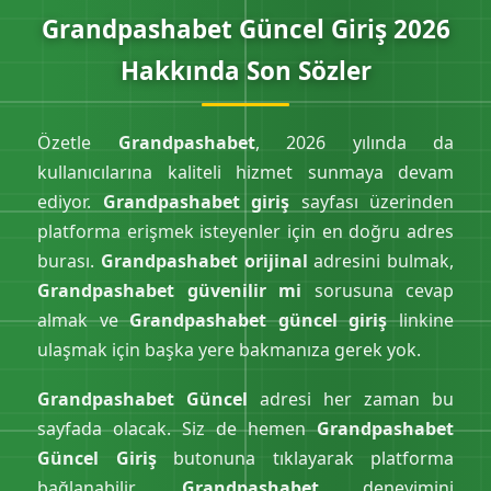
Grandpashabet Güncel Giriş 2026
Hakkında Son Sözler
Özetle
Grandpashabet
, 2026 yılında da
kullanıcılarına kaliteli hizmet sunmaya devam
ediyor.
Grandpashabet giriş
sayfası üzerinden
platforma erişmek isteyenler için en doğru adres
burası.
Grandpashabet orijinal
adresini bulmak,
Grandpashabet güvenilir mi
sorusuna cevap
almak ve
Grandpashabet güncel giriş
linkine
ulaşmak için başka yere bakmanıza gerek yok.
Grandpashabet Güncel
adresi her zaman bu
sayfada olacak. Siz de hemen
Grandpashabet
Güncel Giriş
butonuna tıklayarak platforma
bağlanabilir,
Grandpashabet
deneyimini