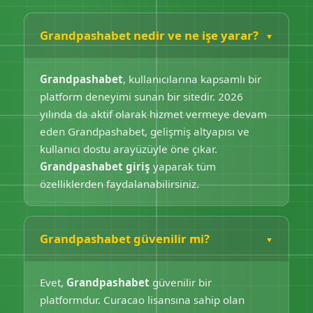
Grandpashabet nedir ve ne işe yarar?
Grandpashabet
, kullanıcılarına kapsamlı bir
platform deneyimi sunan bir sitedir. 2026
yılında da aktif olarak hizmet vermeye devam
eden Grandpashabet, gelişmiş altyapısı ve
kullanıcı dostu arayüzüyle öne çıkar.
Grandpashabet giriş
yaparak tüm
özelliklerden faydalanabilirsiniz.
Grandpashabet güvenilir mi?
Evet,
Grandpashabet
güvenilir bir
platformdur. Curacao lisansına sahip olan