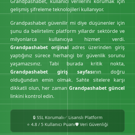
Grandpashabet, kullanıcı verilerini korumak için
gelişmiş şifreleme teknolojileri kullanıyor.
Grandpashabet güvenilir mi diye düşünenler için
şunu da belirtelim: platform yıllardır sektörde ve
milyonlarca kullanıcıya hizmet verdi.
Grandpashabet orijinal
adres üzerinden giriş
yaptığınız sürece herhangi bir güvenlik sorunu
yaşamazsınız. Tabi burada kritik nokta,
Grandpashabet giriş sayfası
nın doğru
olduğundan emin olmak. Sahte sitelere karşı
dikkatli olun, her zaman
Grandpashabet güncel
linkini kontrol edin.
🔒 SSL Korumalı
✅ Lisanslı Platform
⭐ 4.8 / 5 Kullanıcı Puanı
🛡️ Veri Güvenliği