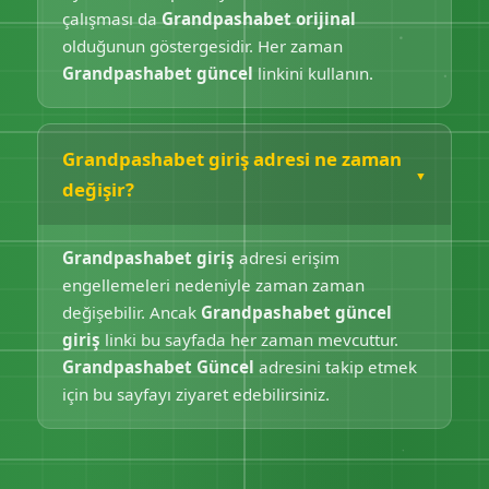
çalışması da
Grandpashabet orijinal
olduğunun göstergesidir. Her zaman
Grandpashabet güncel
linkini kullanın.
Grandpashabet giriş adresi ne zaman
değişir?
Grandpashabet giriş
adresi erişim
engellemeleri nedeniyle zaman zaman
değişebilir. Ancak
Grandpashabet güncel
giriş
linki bu sayfada her zaman mevcuttur.
Grandpashabet Güncel
adresini takip etmek
için bu sayfayı ziyaret edebilirsiniz.