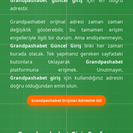
Grandpashabet güncel giriş
için en doğru
adrestir.
Grandpashabet orijinal adresi zaman zaman
değişiklik gösterebilir, bu tamamen erişim
engelleriyle ilgili bir durum. Ama endişelenmeyin,
Grandpashabet Güncel Giriş
linki her zaman
burada olacak. Tek yapmanız gereken sayfadaki
butonlara tıklayarak
Grandpashabet
platformuna erişmek. Unutmayın,
Grandpashabet giriş
için kullandığınız adresin
doğru olduğundan emin olun.
Grandpashabet Orijinal Adresine Git