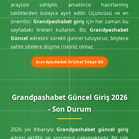
arayüze sahiptir, amatörce hazırlanmış
taklitlerden kolayca ayırt edilir. Üçüncüsü ve en
önemlisi:
Grandpashabet giriş
için her zaman bu
sayfadaki linkleri kullanın. Biz
Grandpashabet
Güncel
adresini sürekli güncel tutuyoruz, böylece
sahte sitelere düşme riskiniz olmaz.
Grandpashabet Orijinal Siteye Git
Grandpashabet Güncel Giriş 2026
- Son Durum
2026 yılı itibarıyla
Grandpashabet güncel giriş
adresi aktiftir ve sorunsuz çalışmaktadır. Bir çok