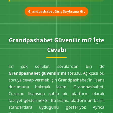
Grandpashabet Giriş Sayfasına Git
Grandpashabet Güvenilir mi? İşte
Cevabı
En çok sorulan sorulardan biri de
Grandpashabet güvenilir mi
sorusu. Açıkçası bu
soruya cevap vermek için Grandpashabet'in lisans
durumuna bakmak lazım. Grandpashabet,
Curacao lisansına sahip bir platform olarak
faaliyet göstermekte. Bu lisans, platformun belirli
standartlara uyduğunu gösteriyor. Ayrıca