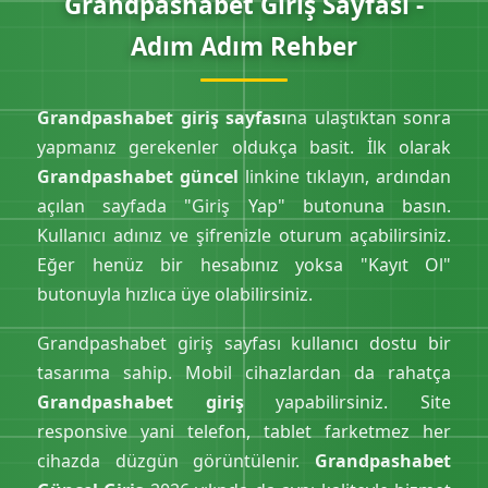
Grandpashabet Giriş Sayfası -
Adım Adım Rehber
Grandpashabet giriş sayfası
na ulaştıktan sonra
yapmanız gerekenler oldukça basit. İlk olarak
Grandpashabet güncel
linkine tıklayın, ardından
açılan sayfada "Giriş Yap" butonuna basın.
Kullanıcı adınız ve şifrenizle oturum açabilirsiniz.
Eğer henüz bir hesabınız yoksa "Kayıt Ol"
butonuyla hızlıca üye olabilirsiniz.
Grandpashabet giriş sayfası kullanıcı dostu bir
tasarıma sahip. Mobil cihazlardan da rahatça
Grandpashabet giriş
yapabilirsiniz. Site
responsive yani telefon, tablet farketmez her
cihazda düzgün görüntülenir.
Grandpashabet