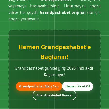
yaşamaya başlayabilirsiniz. Unutmayın, doğru
adres her şeydir.
Grandpashabet orijinal
site için
doğru yerdesiniz.
Hemen Grandpashabet'e
Bağlanın!
Grandpashabet güncel giriş 2026 linki aktif.
Kaçırmayın!
Grandpashabet Giriş Yap
Hemen Kayıt Ol
Grandpashabet Güncel