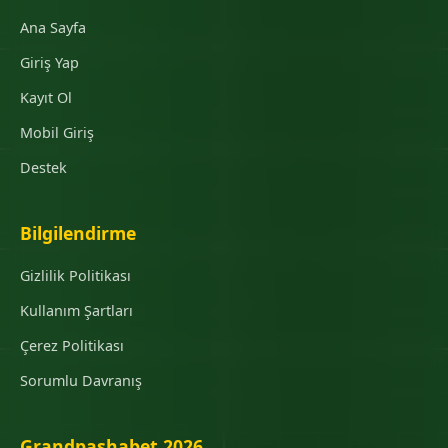
Ana Sayfa
Giriş Yap
Kayıt Ol
Mobil Giriş
Destek
Bilgilendirme
Gizlilik Politikası
Kullanım Şartları
Çerez Politikası
Sorumlu Davranış
Grandpashabet 2026