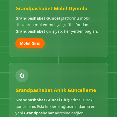
Grandpashabet Mobil Uyumlu
Grandpashabet Güncel
platformu mobil
cihazlarda mükemmel çalışır. Telefondan
Grandpashabet giriş
yap, her yerden bağlan.
Mobil Giriş
🔄
Grandpashabet Anlık Güncelleme
Grandpashabet Güncel Giriş
adresi sürekli
güncellenir. Eski linklerle uğraşma, daima en
yeni
Grandpashabet
adresine bağlan.