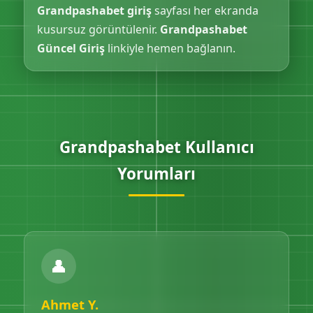
Grandpashabet giriş
sayfası her ekranda
kusursuz görüntülenir.
Grandpashabet
Güncel Giriş
linkiyle hemen bağlanın.
Grandpashabet Kullanıcı
Yorumları
👤
Ahmet Y.