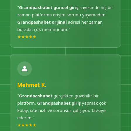
"
Grandpashabet güncel giriş
sayesinde hiç bir
zaman platforma erişim sorunu yaşamadım.
Grandpashabet orijinal
adresi her zaman
burada, çok memnunum."
★★★★★
👤
Mehmet K.
"
Grandpashabet
gerçekten güvenilir bir
platform.
Grandpashabet giriş
yapmak çok
kolay, site hızlı ve sorunsuz çalışıyor. Tavsiye
ederim."
★★★★★