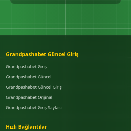
Grandpashabet Güncel Giriş
Grandpashabet Giriş
Grandpashabet Güncel
Grandpashabet Güncel Giriş
Grandpashabet Orijinal
Grandpashabet Giriş Sayfası
Hızlı Bağlantılar