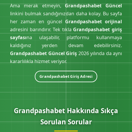
Ama merak etmeyin,
Grandpashabet Güncel
linkini bulmak sandığınızdan daha kolay. Bu sayfa
her zaman en güncel
Grandpashabet orijinal
adresini barındırır. Tek tıkla
Grandpashabet giriş
sayfası
na ulaşabilir, platformu kullanmaya
kaldığınız yerden devam edebilirsiniz.
Grandpashabet Güncel Giriş
2026 yılında da aynı
kararlılıkla hizmet veriyor.
Grandpashabet Giriş Adresi
Grandpashabet Hakkında Sıkça
Sorulan Sorular