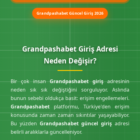
Grandpashabet Güncel Giriş 2026
Grandpashabet Giriş Adresi
Neden Değişir?
Bir çok insan
Grandpashabet giriş
adresinin
neden sık sık değiştiğini sorguluyor. Aslında
bunun sebebi oldukça basit: erişim engellemeleri.
Grandpashabet
platformu, Türkiye'den erişim
konusunda zaman zaman sıkıntılar yaşayabiliyor.
Bu yüzden
Grandpashabet güncel giriş
adresi
belirli aralıklarla güncelleniyor.