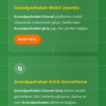
Grandpashabet Mobil Uyumlu
Grandpashabet Güncel
platformu mobil
cihazlarda mükemmel çalışır. Telefondan
Grandpashabet giriş
yap, her yerden bağlan.
Mobil Giriş
🔄
Grandpashabet Anlık Güncelleme
Grandpashabet Güncel Giriş
adresi sürekli
güncellenir. Eski linklerle uğraşma, daima en
yeni
Grandpashabet
adresine bağlan.