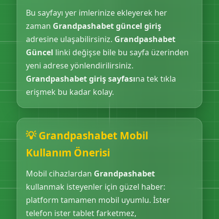
Bu sayfayı yer imlerinize ekleyerek her
zaman
Grandpashabet güncel giriş
adresine ulaşabilirsiniz.
Grandpashabet
Güncel
linki değişse bile bu sayfa üzerinden
yeni adrese yönlendirilirsiniz.
Grandpashabet giriş sayfası
na tek tıkla
erişmek bu kadar kolay.
💡 Grandpashabet Mobil
Kullanım Önerisi
Mobil cihazlardan
Grandpashabet
kullanmak isteyenler için güzel haber:
platform tamamen mobil uyumlu. İster
telefon ister tablet farketmez,