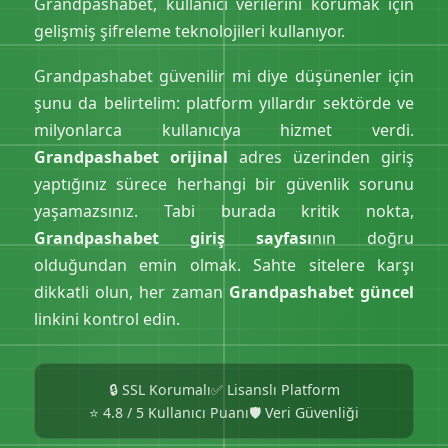
Grandpashabet, kullanıcı verilerini korumak için
gelişmiş şifreleme teknolojileri kullanıyor.
Grandpashabet güvenilir mi diye düşünenler için
şunu da belirtelim: platform yıllardır sektörde ve
milyonlarca kullanıcıya hizmet verdi.
Grandpashabet orijinal
adres üzerinden giriş
yaptığınız sürece herhangi bir güvenlik sorunu
yaşamazsınız. Tabi burada kritik nokta,
Grandpashabet giriş sayfası
nın doğru
olduğundan emin olmak. Sahte sitelere karşı
dikkatli olun, her zaman
Grandpashabet güncel
linkini kontrol edin.
🔒 SSL Korumalı
✅ Lisanslı Platform
⭐ 4.8 / 5 Kullanıcı Puanı
🛡️ Veri Güvenliği