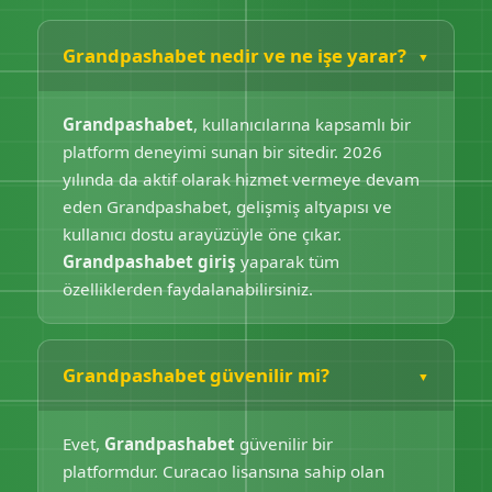
Grandpashabet nedir ve ne işe yarar?
Grandpashabet
, kullanıcılarına kapsamlı bir
platform deneyimi sunan bir sitedir. 2026
yılında da aktif olarak hizmet vermeye devam
eden Grandpashabet, gelişmiş altyapısı ve
kullanıcı dostu arayüzüyle öne çıkar.
Grandpashabet giriş
yaparak tüm
özelliklerden faydalanabilirsiniz.
Grandpashabet güvenilir mi?
Evet,
Grandpashabet
güvenilir bir
platformdur. Curacao lisansına sahip olan