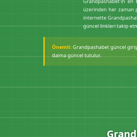
Grandpashabet'in en b
üzerinden her zaman 
internette Grandpashabe
güncel linkleri takip e
Önemli:
Grandpashabet güncel giriş 2
daima güncel tutulur.
Grand