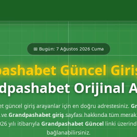
📅 Bugün: 7 Ağustos 2026 Cuma
ashabet Güncel Giri
dpashabet Orijinal A
 güncel giriş arayanlar için en doğru adrestesiniz.
G
i ve
Grandpashabet giriş
sayfası hakkında tüm merak e
26 yılı itibarıyla
Grandpashabet Güncel
linki üzerin
bağlanabilirsiniz.