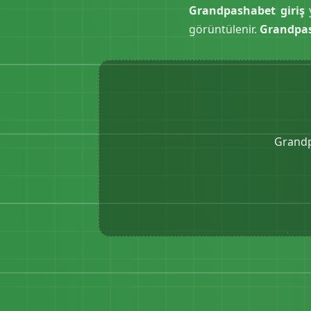
Grandpashabet giriş
y
görüntülenir.
Grandpas
Grandp