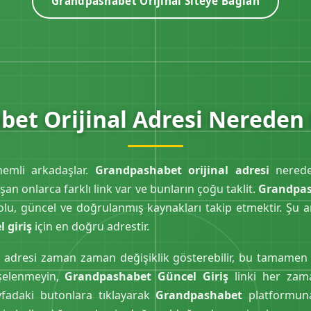
Grandpashabet Orijinal Siteye Bağlan
et Orijinal Adresi Nereden 
emli arkadaşlar.
Grandpashabet orijinal adresi
nerede
an onlarca farklı link var ve bunların çoğu taklit.
Grandpas
lu, güncel ve doğrulanmış kaynakları takip etmektir. Şu 
 giriş
için en doğru adrestir.
 adresi zaman zaman değişiklik gösterebilir, bu tamamen eri
şelenmeyin,
Grandpashabet Güncel Giriş
linki her zam
fadaki butonlara tıklayarak
Grandpashabet
platformuna