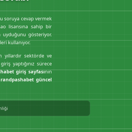
bu soruya cevap vermek
o lisansına sahip bir
ra uyduğunu gösteriyor.
eri kullanıyor.
 yıllardır sektörde ve
iriş yaptığınız sürece
abet giriş sayfası
nın
randpashabet güncel
nliği