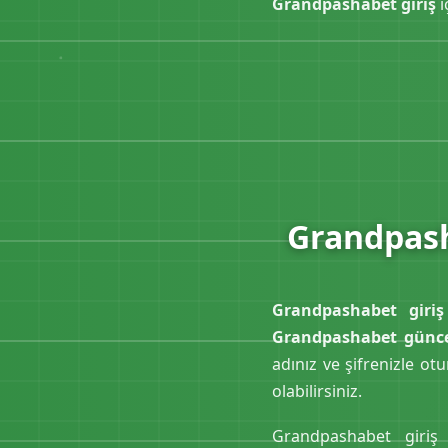
Grandpashabet giriş
i
Grandpash
Grandpashabet giriş
Grandpashabet günc
adınız ve şifrenizle ot
olabilirsiniz.
Grandpashabet giriş 