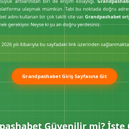
üyük artılarından biri de erişim kolaylığı.
Grandpashabe
platforma ulaşmak mümkün. Tabi bu noktada doğru adres
t adını kullanan bir çok taklit site var.
Grandpashabet orij
tmek gerekiyor. Neyse ki şu an doğru yerdesiniz.
026 yılı itibarıyla bu sayfadaki link üzerinden sağlanmakta
Grandpashabet Giriş Sayfasına Git
pashabet Güvenilir mi? İşte 