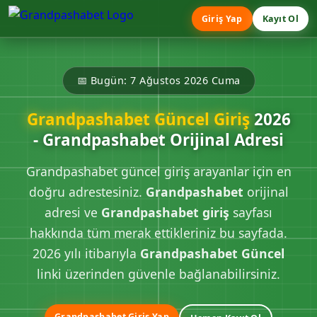
Giriş Yap
Kayıt Ol
📅 Bugün: 7 Ağustos 2026 Cuma
Grandpashabet Güncel Giriş
2026
- Grandpashabet Orijinal Adresi
Grandpashabet güncel giriş arayanlar için en
doğru adrestesiniz.
Grandpashabet
orijinal
adresi ve
Grandpashabet giriş
sayfası
hakkında tüm merak ettikleriniz bu sayfada.
2026 yılı itibarıyla
Grandpashabet Güncel
linki üzerinden güvenle bağlanabilirsiniz.
Grandpashabet Giriş Yap