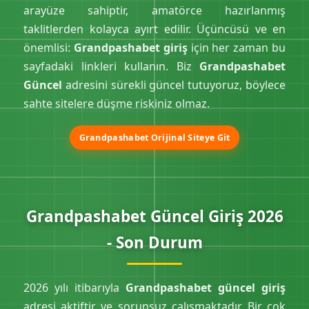
arayüze sahiptir, amatörce hazırlanmış
taklitlerden kolayca ayırt edilir. Üçüncüsü ve en
önemlisi:
Grandpashabet giriş
için her zaman bu
sayfadaki linkleri kullanın. Biz
Grandpashabet
Güncel
adresini sürekli güncel tutuyoruz, böylece
sahte sitelere düşme riskiniz olmaz.
Grandpashabet Orijinal Siteye Git
Grandpashabet Güncel Giriş 2026
- Son Durum
2026 yılı itibarıyla
Grandpashabet güncel giriş
adresi aktiftir ve sorunsuz çalışmaktadır. Bir çok