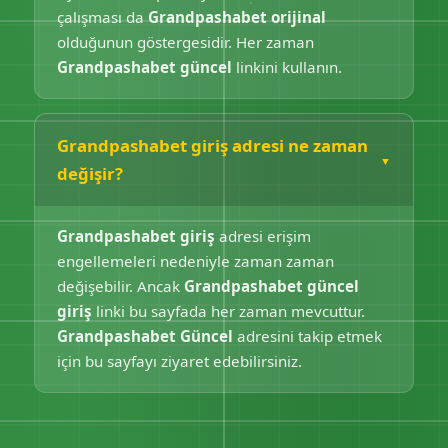
çalışması da
Grandpashabet orijinal
olduğunun göstergesidir. Her zaman
Grandpashabet güncel
linkini kullanın.
Grandpashabet giriş adresi ne zaman
değişir?
Grandpashabet giriş
adresi erişim
engellemeleri nedeniyle zaman zaman
değişebilir. Ancak
Grandpashabet güncel
giriş
linki bu sayfada her zaman mevcuttur.
Grandpashabet Güncel
adresini takip etmek
için bu sayfayı ziyaret edebilirsiniz.