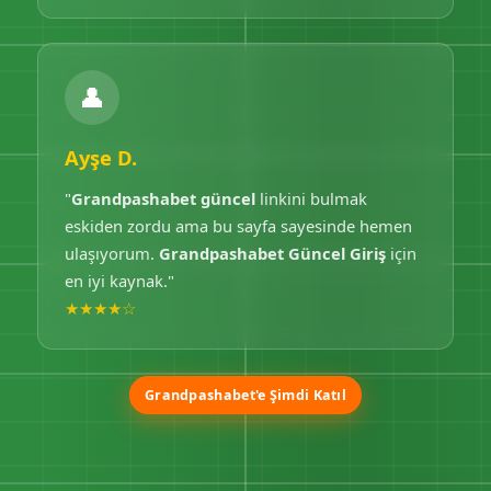
👤
Ayşe D.
"
Grandpashabet güncel
linkini bulmak
eskiden zordu ama bu sayfa sayesinde hemen
ulaşıyorum.
Grandpashabet Güncel Giriş
için
en iyi kaynak."
★★★★☆
Grandpashabet'e Şimdi Katıl