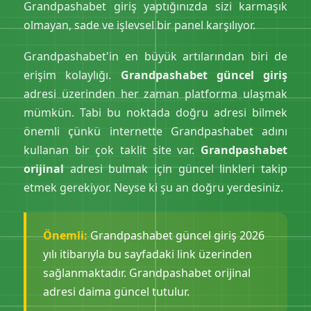
Grandpashabet giriş yaptığınızda sizi karmaşık
olmayan, sade ve işlevsel bir panel karşılıyor.
Grandpashabet'in en büyük artılarından biri de
erişim kolaylığı.
Grandpashabet güncel giriş
adresi üzerinden her zaman platforma ulaşmak
mümkün. Tabi bu noktada doğru adresi bilmek
önemli çünkü internette Grandpashabet adını
kullanan bir çok taklit site var.
Grandpashabet
orijinal
adresi bulmak için güncel linkleri takip
etmek gerekiyor. Neyse ki şu an doğru yerdesiniz.
Önemli:
Grandpashabet güncel giriş 2026
yılı itibarıyla bu sayfadaki link üzerinden
sağlanmaktadır. Grandpashabet orijinal
adresi daima güncel tutulur.