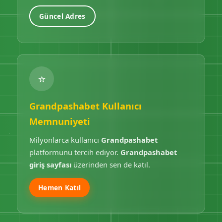
Güncel Adres
⭐
Grandpashabet Kullanıcı
Memnuniyeti
Milyonlarca kullanıcı
Grandpashabet
platformunu tercih ediyor.
Grandpashabet
giriş sayfası
üzerinden sen de katıl.
Hemen Katıl