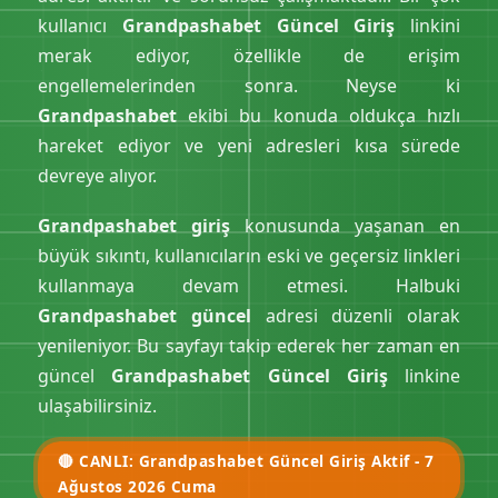
kullanıcı
Grandpashabet Güncel Giriş
linkini
merak ediyor, özellikle de erişim
engellemelerinden sonra. Neyse ki
Grandpashabet
ekibi bu konuda oldukça hızlı
hareket ediyor ve yeni adresleri kısa sürede
devreye alıyor.
Grandpashabet giriş
konusunda yaşanan en
büyük sıkıntı, kullanıcıların eski ve geçersiz linkleri
kullanmaya devam etmesi. Halbuki
Grandpashabet güncel
adresi düzenli olarak
yenileniyor. Bu sayfayı takip ederek her zaman en
güncel
Grandpashabet Güncel Giriş
linkine
ulaşabilirsiniz.
🔴 CANLI: Grandpashabet Güncel Giriş Aktif - 7
Ağustos 2026 Cuma