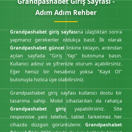
Grandpashabet Giriş Sayfası -
Adım Adım Rehber
Grandpashabet giriş sayfası
na ulaştıktan sonra
yapmanız gerekenler oldukça basit. İlk olarak
Grandpashabet güncel
linkine tıklayın, ardından
açılan sayfada "Giriş Yap" butonuna basın.
Kullanıcı adınız ve şifrenizle oturum açabilirsiniz.
Eğer henüz bir hesabınız yoksa "Kayıt Ol"
butonuyla hızlıca üye olabilirsiniz.
Grandpashabet giriş sayfası kullanıcı dostu bir
tasarıma sahip. Mobil cihazlardan da rahatça
Grandpashabet giriş
yapabilirsiniz. Site
responsive yani telefon, tablet farketmez her
cihazda düzgün görüntülenir.
Grandpashabet