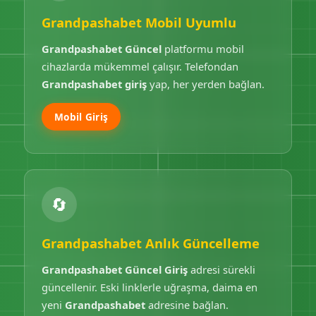
Grandpashabet Mobil Uyumlu
Grandpashabet Güncel
platformu mobil
cihazlarda mükemmel çalışır. Telefondan
Grandpashabet giriş
yap, her yerden bağlan.
Mobil Giriş
🔄
Grandpashabet Anlık Güncelleme
Grandpashabet Güncel Giriş
adresi sürekli
güncellenir. Eski linklerle uğraşma, daima en
yeni
Grandpashabet
adresine bağlan.