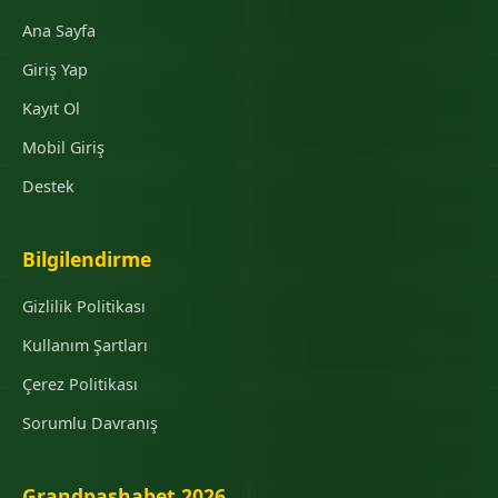
Ana Sayfa
Giriş Yap
Kayıt Ol
Mobil Giriş
Destek
Bilgilendirme
Gizlilik Politikası
Kullanım Şartları
Çerez Politikası
Sorumlu Davranış
Grandpashabet 2026