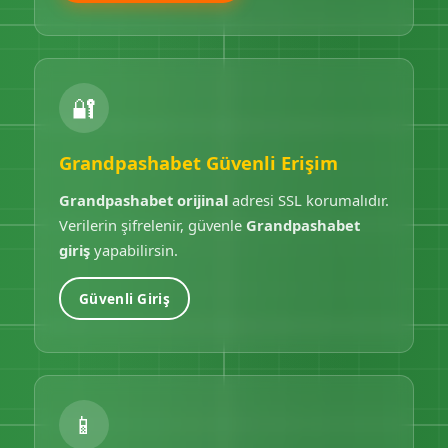
🔐
Grandpashabet Güvenli Erişim
Grandpashabet orijinal
adresi SSL korumalıdır.
Verilerin şifrelenir, güvenle
Grandpashabet
giriş
yapabilirsin.
Güvenli Giriş
📱