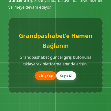
Güncel Giriş
2026 yılında da aynı kaliteyle hizmet
vermeye devam ediyor.
Grandpashabet'e Hemen
Bağlanın
Grandpashabet güncel giriş butonuna
tıklayarak platforma anında erişin.
Giriş Yap
Kayıt Ol