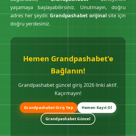
yaşamaya başlayabilirsiniz. Unutmayın, doğru
adres her şeydir.
Grandpashabet orijinal
site için
doğru yerdesiniz.
Hemen Grandpashabet'e
Bağlanın!
Grandpashabet güncel giriş 2026 linki aktif.
Kaçırmayın!
Grandpashabet Giriş Yap
Hemen Kayıt Ol
Grandpashabet Güncel