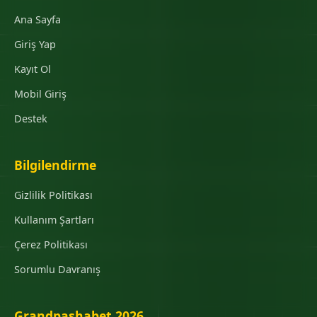
Ana Sayfa
Giriş Yap
Kayıt Ol
Mobil Giriş
Destek
Bilgilendirme
Gizlilik Politikası
Kullanım Şartları
Çerez Politikası
Sorumlu Davranış
Grandpashabet 2026