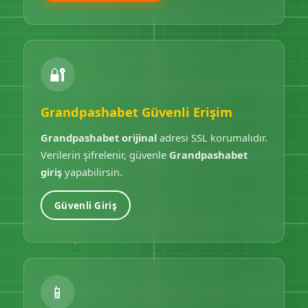
🔐
Grandpashabet Güvenli Erişim
Grandpashabet orijinal
adresi SSL korumalıdır.
Verilerin şifrelenir, güvenle
Grandpashabet
giriş
yapabilirsin.
Güvenli Giriş
📱