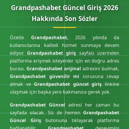
Grandpashabet Güncel Giriş 2026
Hakkında Son Sözler
Özetle
Grandpashabet
, 2026 yılında da
kullanıcılarına kaliteli hizmet sunmaya devam
ediyor.
Grandpashabet giriş
sayfası üzerinden
platforma erişmek isteyenler için en doğru adres
burası.
Grandpashabet orijinal
adresini bulmak,
Grandpashabet güvenilir mi
sorusuna cevap
almak ve
Grandpashabet güncel giriş
linkine
ulaşmak için başka yere bakmanıza gerek yok.
Grandpashabet Güncel
adresi her zaman bu
sayfada olacak. Siz de hemen
Grandpashabet
Güncel Giriş
butonuna tıklayarak platforma
bağlanabilir,
Grandpashabet
deneyimini