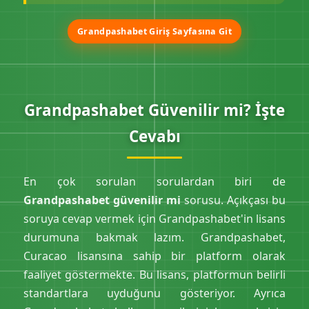
Grandpashabet Giriş Sayfasına Git
Grandpashabet Güvenilir mi? İşte
Cevabı
En çok sorulan sorulardan biri de
Grandpashabet güvenilir mi
sorusu. Açıkçası bu
soruya cevap vermek için Grandpashabet'in lisans
durumuna bakmak lazım. Grandpashabet,
Curacao lisansına sahip bir platform olarak
faaliyet göstermekte. Bu lisans, platformun belirli
standartlara uyduğunu gösteriyor. Ayrıca