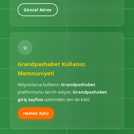
Güncel Adres
⭐
Grandpashabet Kullanıcı
Memnuniyeti
Milyonlarca kullanıcı
Grandpashabet
platformunu tercih ediyor.
Grandpashabet
giriş sayfası
üzerinden sen de katıl.
Hemen Katıl