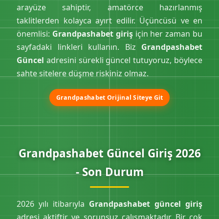
arayüze sahiptir, amatörce hazırlanmış
taklitlerden kolayca ayırt edilir. Üçüncüsü ve en
önemlisi:
Grandpashabet giriş
için her zaman bu
sayfadaki linkleri kullanın. Biz
Grandpashabet
Güncel
adresini sürekli güncel tutuyoruz, böylece
sahte sitelere düşme riskiniz olmaz.
Grandpashabet Orijinal Siteye Git
Grandpashabet Güncel Giriş 2026
- Son Durum
2026 yılı itibarıyla
Grandpashabet güncel giriş
adresi aktiftir ve sorunsuz çalışmaktadır. Bir çok