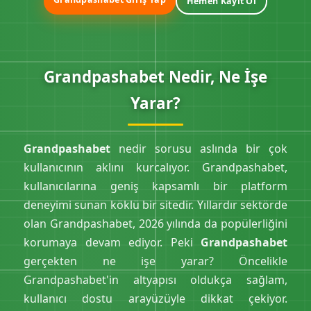
Hemen Kayıt Ol
Grandpashabet Nedir, Ne İşe
Yarar?
Grandpashabet
nedir sorusu aslında bir çok
kullanıcının aklını kurcalıyor. Grandpashabet,
kullanıcılarına geniş kapsamlı bir platform
deneyimi sunan köklü bir sitedir. Yıllardır sektörde
olan Grandpashabet, 2026 yılında da popülerliğini
korumaya devam ediyor. Peki
Grandpashabet
gerçekten ne işe yarar? Öncelikle
Grandpashabet'in altyapısı oldukça sağlam,
kullanıcı dostu arayüzüyle dikkat çekiyor.