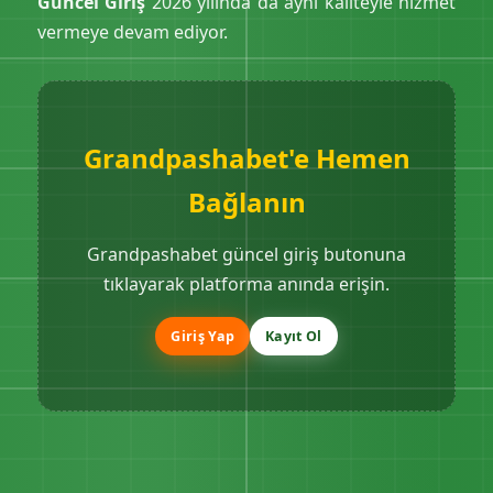
Güncel Giriş
2026 yılında da aynı kaliteyle hizmet
vermeye devam ediyor.
Grandpashabet'e Hemen
Bağlanın
Grandpashabet güncel giriş butonuna
tıklayarak platforma anında erişin.
Giriş Yap
Kayıt Ol