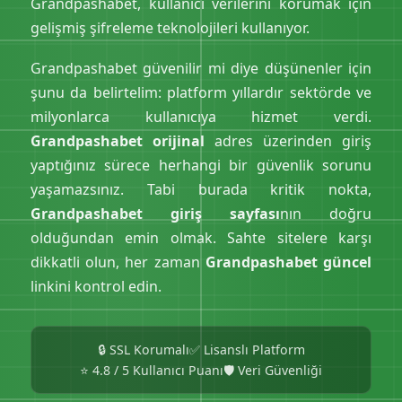
Grandpashabet, kullanıcı verilerini korumak için
gelişmiş şifreleme teknolojileri kullanıyor.
Grandpashabet güvenilir mi diye düşünenler için
şunu da belirtelim: platform yıllardır sektörde ve
milyonlarca kullanıcıya hizmet verdi.
Grandpashabet orijinal
adres üzerinden giriş
yaptığınız sürece herhangi bir güvenlik sorunu
yaşamazsınız. Tabi burada kritik nokta,
Grandpashabet giriş sayfası
nın doğru
olduğundan emin olmak. Sahte sitelere karşı
dikkatli olun, her zaman
Grandpashabet güncel
linkini kontrol edin.
🔒 SSL Korumalı
✅ Lisanslı Platform
⭐ 4.8 / 5 Kullanıcı Puanı
🛡️ Veri Güvenliği