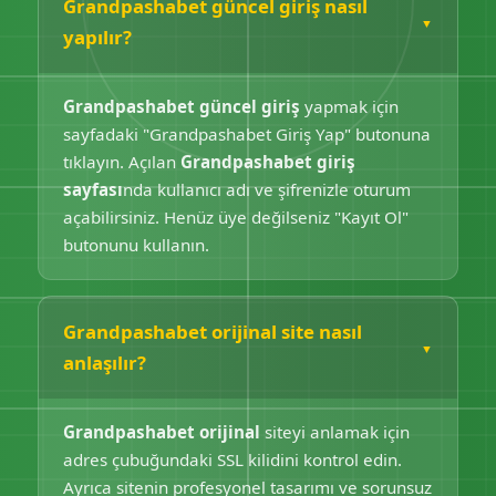
Grandpashabet güncel giriş nasıl
yapılır?
Grandpashabet güncel giriş
yapmak için
sayfadaki "Grandpashabet Giriş Yap" butonuna
tıklayın. Açılan
Grandpashabet giriş
sayfası
nda kullanıcı adı ve şifrenizle oturum
açabilirsiniz. Henüz üye değilseniz "Kayıt Ol"
butonunu kullanın.
Grandpashabet orijinal site nasıl
anlaşılır?
Grandpashabet orijinal
siteyi anlamak için
adres çubuğundaki SSL kilidini kontrol edin.
Ayrıca sitenin profesyonel tasarımı ve sorunsuz