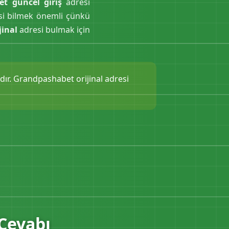
t güncel giriş
adresi
i bilmek önemli çünkü
inal
adresi bulmak için
dır. Grandpashabet orijinal adresi
Cevabı