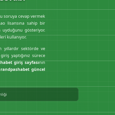
bu soruya cevap vermek
o lisansına sahip bir
ra uyduğunu gösteriyor.
eri kullanıyor.
 yıllardır sektörde ve
iriş yaptığınız sürece
abet giriş sayfası
nın
randpashabet güncel
nliği