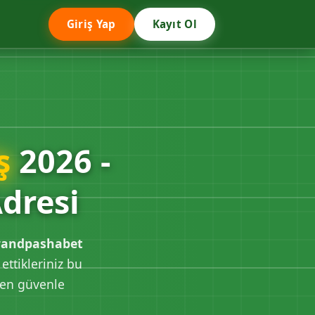
Giriş Yap
Kayıt Ol
ş
2026 -
dresi
randpashabet
ttikleriniz bu
den güvenle