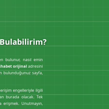
Bulabilirim?
n bulunur, nasıl emin
habet orijinal
adresini
an bulunduğunuz sayfa,
şim engelleriyle ilgili
an burada olacak. Tek
 erişmek. Unutmayın,