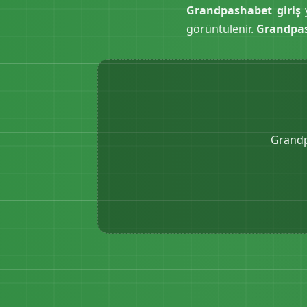
Grandpashabet giriş
y
görüntülenir.
Grandpas
Grandp