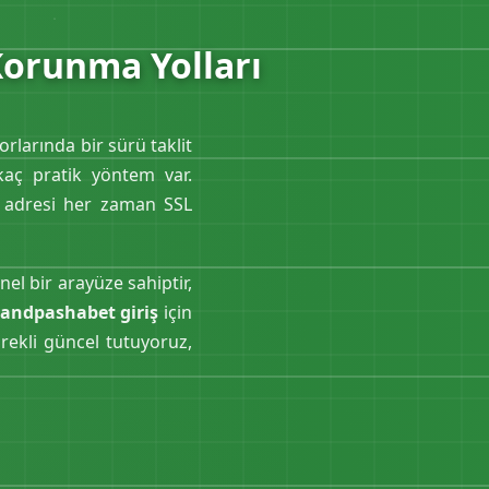
Korunma Yolları
rlarında bir sürü taklit
 kaç pratik yöntem var.
adresi her zaman SSL
el bir arayüze sahiptir,
andpashabet giriş
için
rekli güncel tutuyoruz,