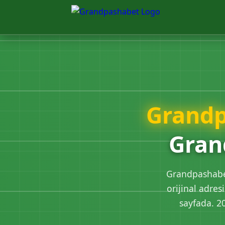
Grandp
Gran
Grandpashabet
orijinal adres
sayfada. 20