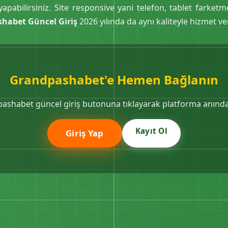
apabilirsiniz. Site responsive yani telefon, tablet farke
habet Güncel Giriş
2026 yılında da aynı kaliteyle hizmet 
Grandpashabet'e Hemen Bağlanın
ashabet güncel giriş butonuna tıklayarak platforma anında 
Kayıt Ol
Giriş Yap