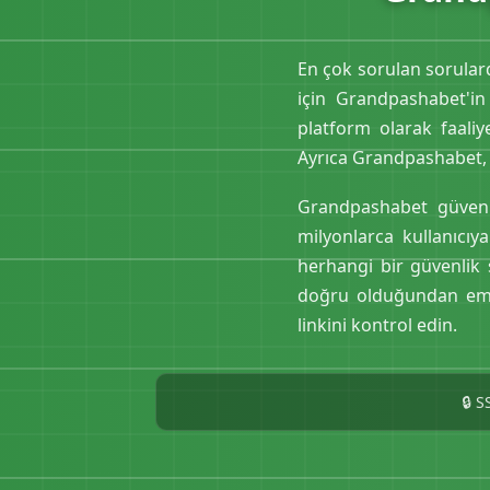
En çok sorulan sorular
için Grandpashabet'i
platform olarak faaliy
Ayrıca Grandpashabet, ku
Grandpashabet güvenil
milyonlarca kullanıcıy
herhangi bir güvenlik
doğru olduğundan emin
linkini kontrol edin.
🔒 