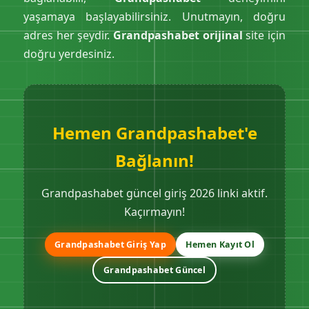
yaşamaya başlayabilirsiniz. Unutmayın, doğru
adres her şeydir.
Grandpashabet orijinal
site için
doğru yerdesiniz.
Hemen Grandpashabet'e
Bağlanın!
Grandpashabet güncel giriş 2026 linki aktif.
Kaçırmayın!
Grandpashabet Giriş Yap
Hemen Kayıt Ol
Grandpashabet Güncel