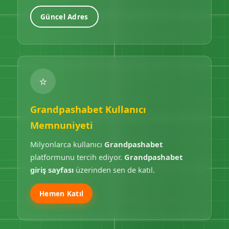
Güncel Adres
⭐
Grandpashabet Kullanıcı
Memnuniyeti
Milyonlarca kullanıcı
Grandpashabet
platformunu tercih ediyor.
Grandpashabet
giriş sayfası
üzerinden sen de katıl.
Hemen Katıl