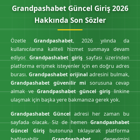
Grandpashabet Güncel Giriş 2026
Hakkında Son Sözler
Özetle
Grandpashabet
, 2026 yılında da
kullanıcılarına kaliteli hizmet sunmaya devam
ediyor.
Grandpashabet giriş
sayfası üzerinden
platforma erişmek isteyenler için en doğru adres
burası.
Grandpashabet orijinal
adresini bulmak,
Grandpashabet güvenilir mi
sorusuna cevap
almak ve
Grandpashabet güncel giriş
linkine
ulaşmak için başka yere bakmanıza gerek yok.
Grandpashabet Güncel
adresi her zaman bu
sayfada olacak. Siz de hemen
Grandpashabet
Güncel Giriş
butonuna tıklayarak platforma
bağlanabilir,
Grandpashabet
deneyimini