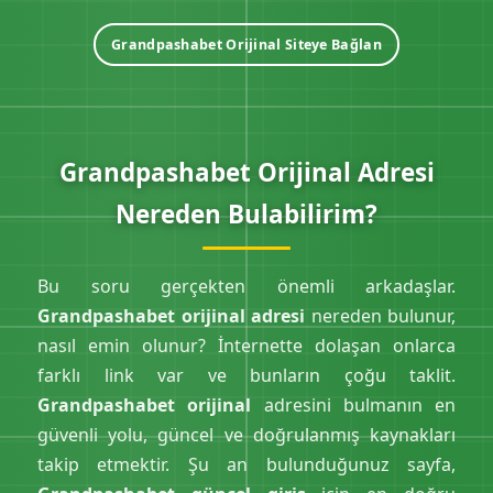
Grandpashabet Orijinal Siteye Bağlan
Grandpashabet Orijinal Adresi
Nereden Bulabilirim?
Bu soru gerçekten önemli arkadaşlar.
Grandpashabet orijinal adresi
nereden bulunur,
nasıl emin olunur? İnternette dolaşan onlarca
farklı link var ve bunların çoğu taklit.
Grandpashabet orijinal
adresini bulmanın en
güvenli yolu, güncel ve doğrulanmış kaynakları
takip etmektir. Şu an bulunduğunuz sayfa,