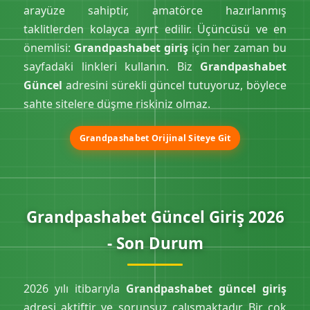
arayüze sahiptir, amatörce hazırlanmış
taklitlerden kolayca ayırt edilir. Üçüncüsü ve en
önemlisi:
Grandpashabet giriş
için her zaman bu
sayfadaki linkleri kullanın. Biz
Grandpashabet
Güncel
adresini sürekli güncel tutuyoruz, böylece
sahte sitelere düşme riskiniz olmaz.
Grandpashabet Orijinal Siteye Git
Grandpashabet Güncel Giriş 2026
- Son Durum
2026 yılı itibarıyla
Grandpashabet güncel giriş
adresi aktiftir ve sorunsuz çalışmaktadır. Bir çok