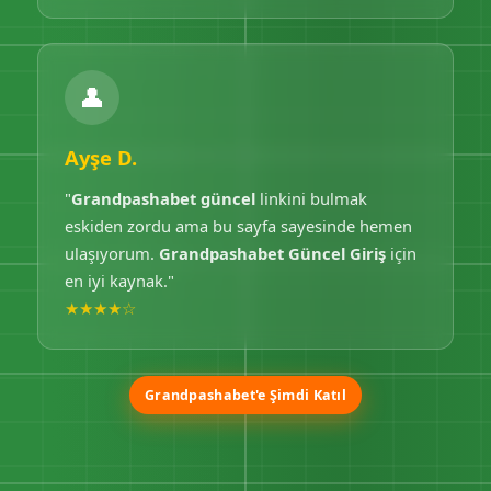
👤
Ayşe D.
"
Grandpashabet güncel
linkini bulmak
eskiden zordu ama bu sayfa sayesinde hemen
ulaşıyorum.
Grandpashabet Güncel Giriş
için
en iyi kaynak."
★★★★☆
Grandpashabet'e Şimdi Katıl