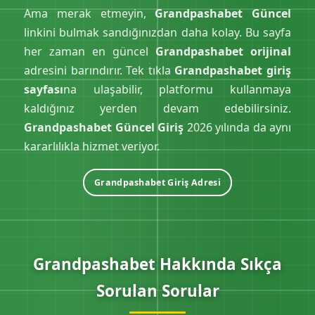
Ama merak etmeyin,
Grandpashabet Güncel
linkini bulmak sandığınızdan daha kolay. Bu sayfa
her zaman en güncel
Grandpashabet orijinal
adresini barındırır. Tek tıkla
Grandpashabet giriş
sayfası
na ulaşabilir, platformu kullanmaya
kaldığınız yerden devam edebilirsiniz.
Grandpashabet Güncel Giriş
2026 yılında da aynı
kararlılıkla hizmet veriyor.
Grandpashabet Giriş Adresi
Grandpashabet Hakkında Sıkça
Sorulan Sorular