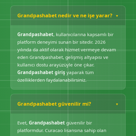
Grandpashabet nedir ve ne işe yarar?
Grandpashabet
, kullanıcılarına kapsamlı bir
platform deneyimi sunan bir sitedir. 2026
yılında da aktif olarak hizmet vermeye devam
eden Grandpashabet, gelişmiş altyapısı ve
kullanıcı dostu arayüzüyle öne çıkar.
Grandpashabet giriş
yaparak tüm
özelliklerden faydalanabilirsiniz.
Grandpashabet güvenilir mi?
Evet,
Grandpashabet
güvenilir bir
platformdur. Curacao lisansına sahip olan