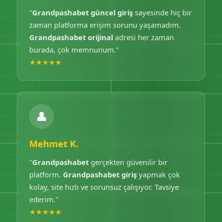
"
Grandpashabet güncel giriş
sayesinde hiç bir
zaman platforma erişim sorunu yaşamadım.
Grandpashabet orijinal
adresi her zaman
burada, çok memnunum."
★★★★★
👤
Mehmet K.
"
Grandpashabet
gerçekten güvenilir bir
platform.
Grandpashabet giriş
yapmak çok
kolay, site hızlı ve sorunsuz çalışıyor. Tavsiye
ederim."
★★★★★