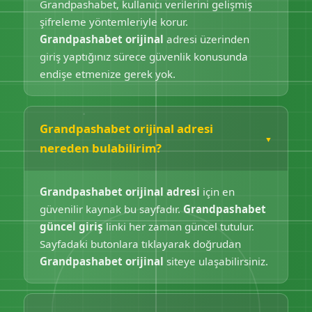
Grandpashabet, kullanıcı verilerini gelişmiş
şifreleme yöntemleriyle korur.
Grandpashabet orijinal
adresi üzerinden
giriş yaptığınız sürece güvenlik konusunda
endişe etmenize gerek yok.
Grandpashabet orijinal adresi
nereden bulabilirim?
Grandpashabet orijinal adresi
için en
güvenilir kaynak bu sayfadır.
Grandpashabet
güncel giriş
linki her zaman güncel tutulur.
Sayfadaki butonlara tıklayarak doğrudan
Grandpashabet orijinal
siteye ulaşabilirsiniz.