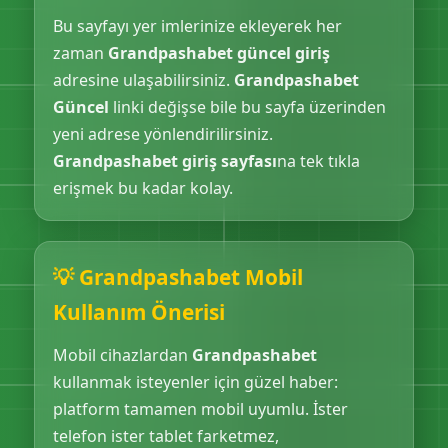
Bu sayfayı yer imlerinize ekleyerek her
zaman
Grandpashabet güncel giriş
adresine ulaşabilirsiniz.
Grandpashabet
Güncel
linki değişse bile bu sayfa üzerinden
yeni adrese yönlendirilirsiniz.
Grandpashabet giriş sayfası
na tek tıkla
erişmek bu kadar kolay.
💡 Grandpashabet Mobil
Kullanım Önerisi
Mobil cihazlardan
Grandpashabet
kullanmak isteyenler için güzel haber:
platform tamamen mobil uyumlu. İster
telefon ister tablet farketmez,