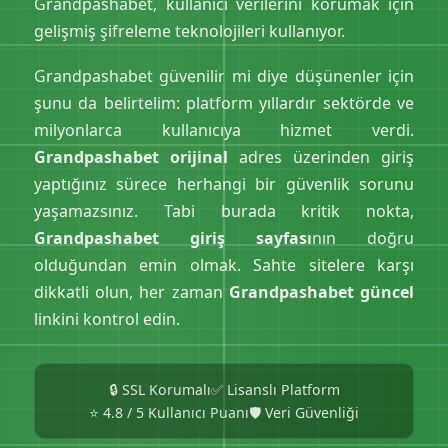
Grandpashabet, kullanıcı verilerini korumak için
gelişmiş şifreleme teknolojileri kullanıyor.
Grandpashabet güvenilir mi diye düşünenler için
şunu da belirtelim: platform yıllardır sektörde ve
milyonlarca kullanıcıya hizmet verdi.
Grandpashabet orijinal
adres üzerinden giriş
yaptığınız sürece herhangi bir güvenlik sorunu
yaşamazsınız. Tabi burada kritik nokta,
Grandpashabet giriş sayfası
nın doğru
olduğundan emin olmak. Sahte sitelere karşı
dikkatli olun, her zaman
Grandpashabet güncel
linkini kontrol edin.
🔒 SSL Korumalı
✅ Lisanslı Platform
⭐ 4.8 / 5 Kullanıcı Puanı
🛡️ Veri Güvenliği