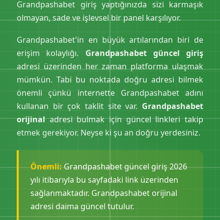
Grandpashabet giriş yaptığınızda sizi karmaşık
olmayan, sade ve işlevsel bir panel karşılıyor.
Grandpashabet'in en büyük artılarından biri de
erişim kolaylığı.
Grandpashabet güncel giriş
adresi üzerinden her zaman platforma ulaşmak
mümkün. Tabi bu noktada doğru adresi bilmek
önemli çünkü internette Grandpashabet adını
kullanan bir çok taklit site var.
Grandpashabet
orijinal
adresi bulmak için güncel linkleri takip
etmek gerekiyor. Neyse ki şu an doğru yerdesiniz.
Önemli:
Grandpashabet güncel giriş 2026
yılı itibarıyla bu sayfadaki link üzerinden
sağlanmaktadır. Grandpashabet orijinal
adresi daima güncel tutulur.