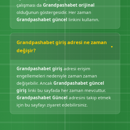
çalışması da
Grandpashabet orijinal
olduğunun göstergesidir. Her zaman
Grandpashabet güncel
linkini kullanın.
Grandpashabet giriş adresi ne zaman
değişir?
Grandpashabet giriş
adresi erişim
engellemeleri nedeniyle zaman zaman
değişebilir. Ancak
Grandpashabet güncel
giriş
linki bu sayfada her zaman mevcuttur.
Grandpashabet Güncel
adresini takip etmek
için bu sayfayı ziyaret edebilirsiniz.