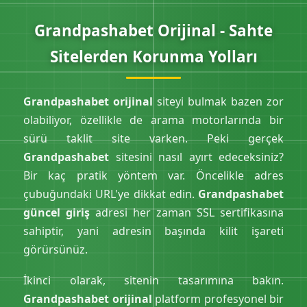
Grandpashabet Orijinal - Sahte
Sitelerden Korunma Yolları
Grandpashabet orijinal
siteyi bulmak bazen zor
olabiliyor, özellikle de arama motorlarında bir
sürü taklit site varken. Peki gerçek
Grandpashabet
sitesini nasıl ayırt edeceksiniz?
Bir kaç pratik yöntem var. Öncelikle adres
çubuğundaki URL'ye dikkat edin.
Grandpashabet
güncel giriş
adresi her zaman SSL sertifikasına
sahiptir, yani adresin başında kilit işareti
görürsünüz.
İkinci olarak, sitenin tasarımına bakın.
Grandpashabet orijinal
platform profesyonel bir