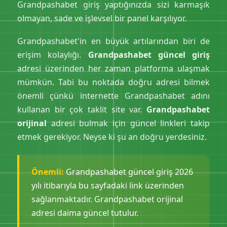
Grandpashabet giriş yaptığınızda sizi karmaşık
olmayan, sade ve işlevsel bir panel karşılıyor.
Grandpashabet'in en büyük artılarından biri de
erişim kolaylığı.
Grandpashabet güncel giriş
adresi üzerinden her zaman platforma ulaşmak
mümkün. Tabi bu noktada doğru adresi bilmek
önemli çünkü internette Grandpashabet adını
kullanan bir çok taklit site var.
Grandpashabet
orijinal
adresi bulmak için güncel linkleri takip
etmek gerekiyor. Neyse ki şu an doğru yerdesiniz.
Önemli:
Grandpashabet güncel giriş 2026
yılı itibarıyla bu sayfadaki link üzerinden
sağlanmaktadır. Grandpashabet orijinal
adresi daima güncel tutulur.