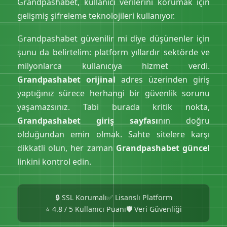
Grandpashabet, kullanıcı verilerini korumak için
gelişmiş şifreleme teknolojileri kullanıyor.
Grandpashabet güvenilir mi diye düşünenler için
şunu da belirtelim: platform yıllardır sektörde ve
milyonlarca kullanıcıya hizmet verdi.
Grandpashabet orijinal
adres üzerinden giriş
yaptığınız sürece herhangi bir güvenlik sorunu
yaşamazsınız. Tabi burada kritik nokta,
Grandpashabet giriş sayfası
nın doğru
olduğundan emin olmak. Sahte sitelere karşı
dikkatli olun, her zaman
Grandpashabet güncel
linkini kontrol edin.
🔒 SSL Korumalı
✅ Lisanslı Platform
⭐ 4.8 / 5 Kullanıcı Puanı
🛡️ Veri Güvenliği