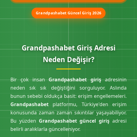
Grandpashabet Güncel Giriş 2026
Grandpashabet Giriş Adresi
Neden Değişir?
Bir çok insan
Grandpashabet giriş
adresinin
neden sık sık değiştiğini sorguluyor. Aslında
bunun sebebi oldukça basit: erişim engellemeleri.
Grandpashabet
platformu, Türkiye'den erişim
konusunda zaman zaman sıkıntılar yaşayabiliyor.
Bu yüzden
Grandpashabet güncel giriş
adresi
belirli aralıklarla güncelleniyor.