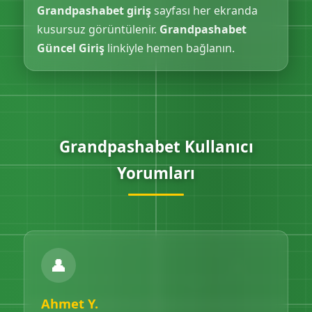
Grandpashabet giriş
sayfası her ekranda
kusursuz görüntülenir.
Grandpashabet
Güncel Giriş
linkiyle hemen bağlanın.
Grandpashabet Kullanıcı
Yorumları
👤
Ahmet Y.