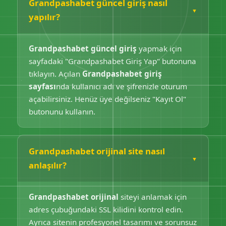
Grandpashabet güncel giriş nasıl
yapılır?
Grandpashabet güncel giriş
yapmak için
sayfadaki "Grandpashabet Giriş Yap" butonuna
tıklayın. Açılan
Grandpashabet giriş
sayfası
nda kullanıcı adı ve şifrenizle oturum
açabilirsiniz. Henüz üye değilseniz "Kayıt Ol"
butonunu kullanın.
Grandpashabet orijinal site nasıl
anlaşılır?
Grandpashabet orijinal
siteyi anlamak için
adres çubuğundaki SSL kilidini kontrol edin.
Ayrıca sitenin profesyonel tasarımı ve sorunsuz