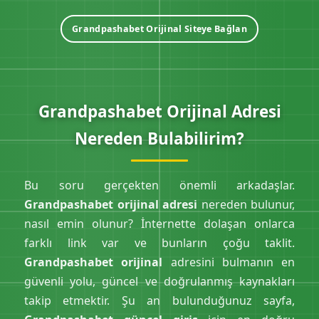
Grandpashabet Orijinal Siteye Bağlan
Grandpashabet Orijinal Adresi
Nereden Bulabilirim?
Bu soru gerçekten önemli arkadaşlar.
Grandpashabet orijinal adresi
nereden bulunur,
nasıl emin olunur? İnternette dolaşan onlarca
farklı link var ve bunların çoğu taklit.
Grandpashabet orijinal
adresini bulmanın en
güvenli yolu, güncel ve doğrulanmış kaynakları
takip etmektir. Şu an bulunduğunuz sayfa,