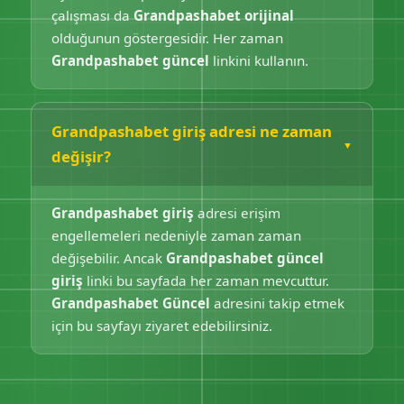
çalışması da
Grandpashabet orijinal
olduğunun göstergesidir. Her zaman
Grandpashabet güncel
linkini kullanın.
Grandpashabet giriş adresi ne zaman
değişir?
Grandpashabet giriş
adresi erişim
engellemeleri nedeniyle zaman zaman
değişebilir. Ancak
Grandpashabet güncel
giriş
linki bu sayfada her zaman mevcuttur.
Grandpashabet Güncel
adresini takip etmek
için bu sayfayı ziyaret edebilirsiniz.