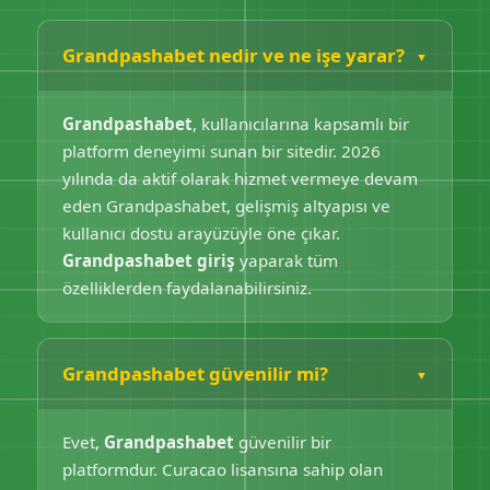
Grandpashabet nedir ve ne işe yarar?
Grandpashabet
, kullanıcılarına kapsamlı bir
platform deneyimi sunan bir sitedir. 2026
yılında da aktif olarak hizmet vermeye devam
eden Grandpashabet, gelişmiş altyapısı ve
kullanıcı dostu arayüzüyle öne çıkar.
Grandpashabet giriş
yaparak tüm
özelliklerden faydalanabilirsiniz.
Grandpashabet güvenilir mi?
Evet,
Grandpashabet
güvenilir bir
platformdur. Curacao lisansına sahip olan