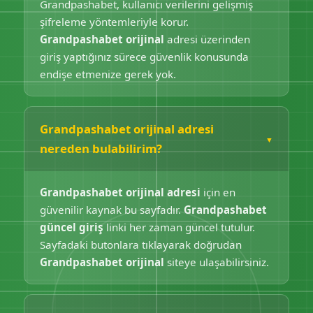
Grandpashabet, kullanıcı verilerini gelişmiş
şifreleme yöntemleriyle korur.
Grandpashabet orijinal
adresi üzerinden
giriş yaptığınız sürece güvenlik konusunda
endişe etmenize gerek yok.
Grandpashabet orijinal adresi
nereden bulabilirim?
Grandpashabet orijinal adresi
için en
güvenilir kaynak bu sayfadır.
Grandpashabet
güncel giriş
linki her zaman güncel tutulur.
Sayfadaki butonlara tıklayarak doğrudan
Grandpashabet orijinal
siteye ulaşabilirsiniz.