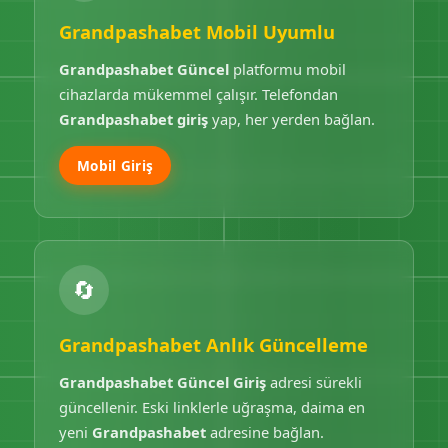
Grandpashabet Mobil Uyumlu
Grandpashabet Güncel
platformu mobil
cihazlarda mükemmel çalışır. Telefondan
Grandpashabet giriş
yap, her yerden bağlan.
Mobil Giriş
🔄
Grandpashabet Anlık Güncelleme
Grandpashabet Güncel Giriş
adresi sürekli
güncellenir. Eski linklerle uğraşma, daima en
yeni
Grandpashabet
adresine bağlan.