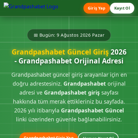
Giriş Yap
Kayıt Ol
📅 Bugün: 9 Ağustos 2026 Pazar
Grandpashabet Güncel Giriş
2026
- Grandpashabet Orijinal Adresi
Grandpashabet güncel giriş arayanlar için en
doğru adrestesiniz.
Grandpashabet
orijinal
adresi ve
Grandpashabet giriş
sayfası
hakkında tüm merak ettikleriniz bu sayfada.
2026 yılı itibarıyla
Grandpashabet Güncel
linki üzerinden güvenle bağlanabilirsiniz.
Grandpashabet Giriş Yap