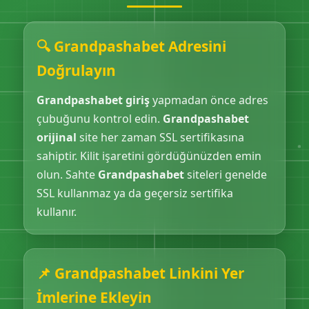
🔍 Grandpashabet Adresini
Doğrulayın
Grandpashabet giriş
yapmadan önce adres
çubuğunu kontrol edin.
Grandpashabet
orijinal
site her zaman SSL sertifikasına
sahiptir. Kilit işaretini gördüğünüzden emin
olun. Sahte
Grandpashabet
siteleri genelde
SSL kullanmaz ya da geçersiz sertifika
kullanır.
📌 Grandpashabet Linkini Yer
İmlerine Ekleyin