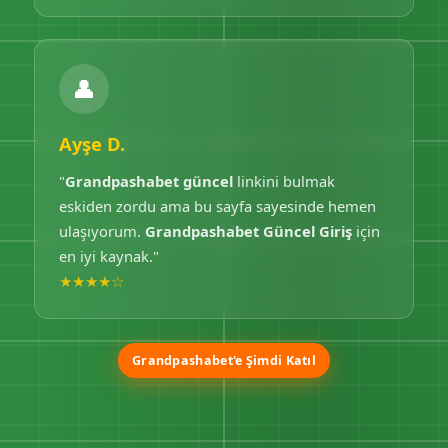
👤
Ayşe D.
"
Grandpashabet güncel
linkini bulmak
eskiden zordu ama bu sayfa sayesinde hemen
ulaşıyorum.
Grandpashabet Güncel Giriş
için
en iyi kaynak."
★★★★☆
Grandpashabet'e Şimdi Katıl