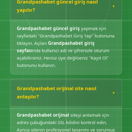
Grandpashabet güncel giriş nasıl
yapılır?
Grandpashabet güncel giriş
yapmak için
sayfadaki "Grandpashabet Giriş Yap" butonuna
tıklayın. Açılan
Grandpashabet giriş
sayfası
nda kullanıcı adı ve şifrenizle oturum
açabilirsiniz. Henüz üye değilseniz "Kayıt Ol"
butonunu kullanın.
Grandpashabet orijinal site nasıl
anlaşılır?
Grandpashabet orijinal
siteyi anlamak için
adres çubuğundaki SSL kilidini kontrol edin.
Ayrıca sitenin profesyonel tasarımı ve sorunsuz