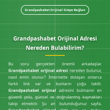
Grandpashabet Orijinal Siteye Bağlan
Grandpashabet Orijinal Adresi
Nereden Bulabilirim?
Bu soru gerçekten önemli arkadaşlar.
Grandpashabet orijinal adresi
nereden bulunur,
nasıl emin olunur? İnternette dolaşan onlarca
farklı link var ve bunların çoğu taklit.
Grandpashabet orijinal
adresini bulmanın en
güvenli yolu, güncel ve doğrulanmış kaynakları
takip etmektir. Şu an bulunduğunuz sayfa,