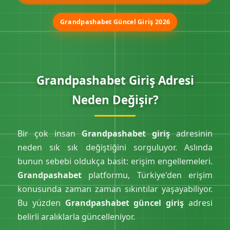
Grandpashabet Güncel Giriş 2026
Grandpashabet Giriş Adresi
Neden Değişir?
Bir çok insan
Grandpashabet giriş
adresinin
neden sık sık değiştiğini sorguluyor. Aslında
bunun sebebi oldukça basit: erişim engellemeleri.
Grandpashabet
platformu, Türkiye'den erişim
konusunda zaman zaman sıkıntılar yaşayabiliyor.
Bu yüzden
Grandpashabet güncel giriş
adresi
belirli aralıklarla güncelleniyor.