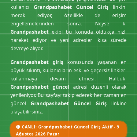
kullanıcı
Grandpashabet Güncel Giriş
linkini
merak ediyor, özellikle de erişim
engellemelerinden sonra. Neyse ki
Grandpashabet
ekibi bu konuda oldukça hızlı
hareket ediyor ve yeni adresleri kısa sürede
devreye alıyor.
Grandpashabet giriş
konusunda yaşanan en
büyük sıkıntı, kullanıcıların eski ve geçersiz linkleri
kullanmaya devam etmesi. Halbuki
Grandpashabet güncel
adresi düzenli olarak
yenileniyor. Bu sayfayı takip ederek her zaman en
güncel
Grandpashabet Güncel Giriş
linkine
ulaşabilirsiniz.
🔴 CANLI: Grandpashabet Güncel Giriş Aktif - 9
Ağustos 2026 Pazar