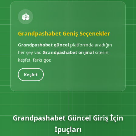
🏟️
Grandpashabet Geniş Seçenekler
Grandpashabet güncel
platformda aradığın
her şey var.
Grandpashabet orijinal
sitesini
keşfet, farkı gör.
Keşfet
Grandpashabet Güncel Giriş İçin
İpuçları