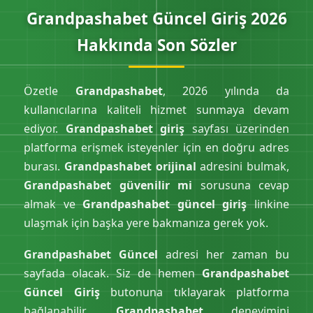
Grandpashabet Güncel Giriş 2026
Hakkında Son Sözler
Özetle
Grandpashabet
, 2026 yılında da
kullanıcılarına kaliteli hizmet sunmaya devam
ediyor.
Grandpashabet giriş
sayfası üzerinden
platforma erişmek isteyenler için en doğru adres
burası.
Grandpashabet orijinal
adresini bulmak,
Grandpashabet güvenilir mi
sorusuna cevap
almak ve
Grandpashabet güncel giriş
linkine
ulaşmak için başka yere bakmanıza gerek yok.
Grandpashabet Güncel
adresi her zaman bu
sayfada olacak. Siz de hemen
Grandpashabet
Güncel Giriş
butonuna tıklayarak platforma
bağlanabilir,
Grandpashabet
deneyimini