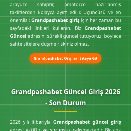
arayüze sahiptir, amatörce hazırlanmış
taklitlerden kolayca ayırt edilir. Üçüncüsü ve en
önemlisi:
Grandpashabet giriş
için her zaman bu
sayfadaki linkleri kullanın. Biz
Grandpashabet
Güncel
adresini sürekli güncel tutuyoruz, böylece
sahte sitelere düşme riskiniz olmaz.
Grandpashabet Orijinal Siteye Git
Grandpashabet Güncel Giriş 2026
- Son Durum
2026 yılı itibarıyla
Grandpashabet güncel giriş
adresi aktiftir ve sorunsuz çalışmaktadır. Bir çok