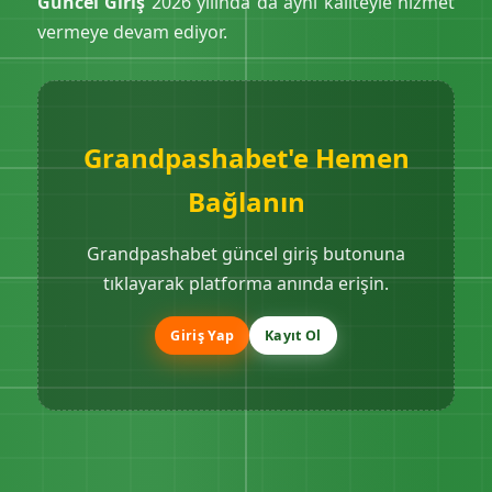
Güncel Giriş
2026 yılında da aynı kaliteyle hizmet
vermeye devam ediyor.
Grandpashabet'e Hemen
Bağlanın
Grandpashabet güncel giriş butonuna
tıklayarak platforma anında erişin.
Giriş Yap
Kayıt Ol