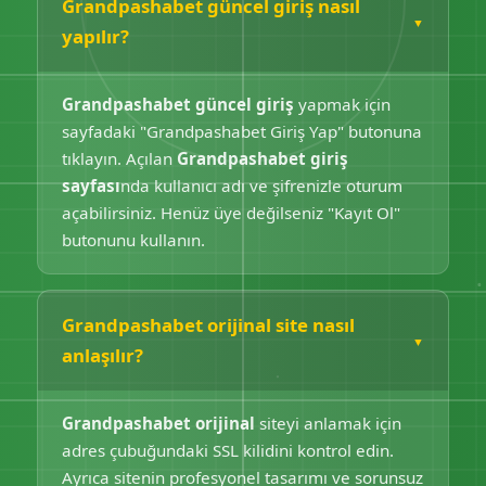
Grandpashabet güncel giriş nasıl
yapılır?
Grandpashabet güncel giriş
yapmak için
sayfadaki "Grandpashabet Giriş Yap" butonuna
tıklayın. Açılan
Grandpashabet giriş
sayfası
nda kullanıcı adı ve şifrenizle oturum
açabilirsiniz. Henüz üye değilseniz "Kayıt Ol"
butonunu kullanın.
Grandpashabet orijinal site nasıl
anlaşılır?
Grandpashabet orijinal
siteyi anlamak için
adres çubuğundaki SSL kilidini kontrol edin.
Ayrıca sitenin profesyonel tasarımı ve sorunsuz