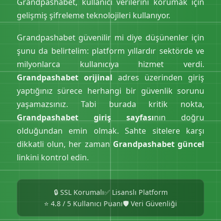
Grandpashabet, kullanıcı verilerini korumak için
gelişmiş şifreleme teknolojileri kullanıyor.
Grandpashabet güvenilir mi diye düşünenler için
şunu da belirtelim: platform yıllardır sektörde ve
milyonlarca kullanıcıya hizmet verdi.
Grandpashabet orijinal
adres üzerinden giriş
yaptığınız sürece herhangi bir güvenlik sorunu
yaşamazsınız. Tabi burada kritik nokta,
Grandpashabet giriş sayfası
nın doğru
olduğundan emin olmak. Sahte sitelere karşı
dikkatli olun, her zaman
Grandpashabet güncel
linkini kontrol edin.
🔒 SSL Korumalı
✅ Lisanslı Platform
⭐ 4.8 / 5 Kullanıcı Puanı
🛡️ Veri Güvenliği