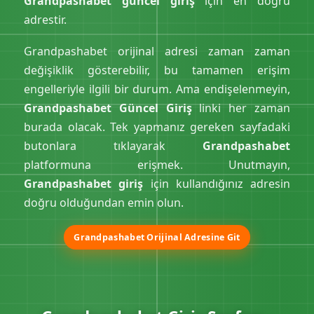
Grandpashabet güncel giriş
için en doğru
adrestir.
Grandpashabet orijinal adresi zaman zaman
değişiklik gösterebilir, bu tamamen erişim
engelleriyle ilgili bir durum. Ama endişelenmeyin,
Grandpashabet Güncel Giriş
linki her zaman
burada olacak. Tek yapmanız gereken sayfadaki
butonlara tıklayarak
Grandpashabet
platformuna erişmek. Unutmayın,
Grandpashabet giriş
için kullandığınız adresin
doğru olduğundan emin olun.
Grandpashabet Orijinal Adresine Git