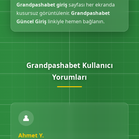
Grandpashabet giriş
sayfası her ekranda
kusursuz görüntülenir.
Grandpashabet
Güncel Giriş
linkiyle hemen bağlanın.
Grandpashabet Kullanıcı
Yorumları
👤
Ahmet Y.