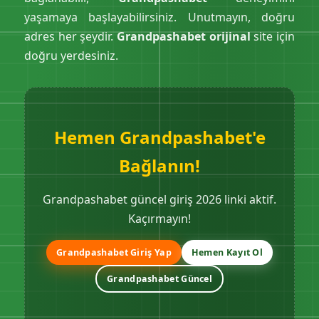
yaşamaya başlayabilirsiniz. Unutmayın, doğru
adres her şeydir.
Grandpashabet orijinal
site için
doğru yerdesiniz.
Hemen Grandpashabet'e
Bağlanın!
Grandpashabet güncel giriş 2026 linki aktif.
Kaçırmayın!
Grandpashabet Giriş Yap
Hemen Kayıt Ol
Grandpashabet Güncel