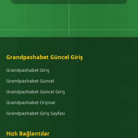
Grandpashabet Güncel Giriş
Grandpashabet Giriş
Grandpashabet Güncel
Grandpashabet Güncel Giriş
Grandpashabet Orijinal
Grandpashabet Giriş Sayfası
Hızlı Bağlantılar