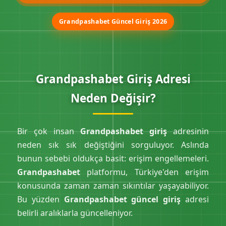
Grandpashabet Güncel Giriş 2026
Grandpashabet Giriş Adresi
Neden Değişir?
Bir çok insan
Grandpashabet giriş
adresinin
neden sık sık değiştiğini sorguluyor. Aslında
bunun sebebi oldukça basit: erişim engellemeleri.
Grandpashabet
platformu, Türkiye'den erişim
konusunda zaman zaman sıkıntılar yaşayabiliyor.
Bu yüzden
Grandpashabet güncel giriş
adresi
belirli aralıklarla güncelleniyor.