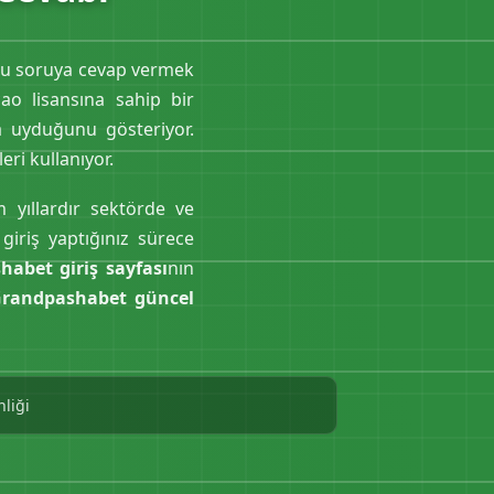
bu soruya cevap vermek
o lisansına sahip bir
ra uyduğunu gösteriyor.
eri kullanıyor.
 yıllardır sektörde ve
iriş yaptığınız sürece
abet giriş sayfası
nın
randpashabet güncel
nliği