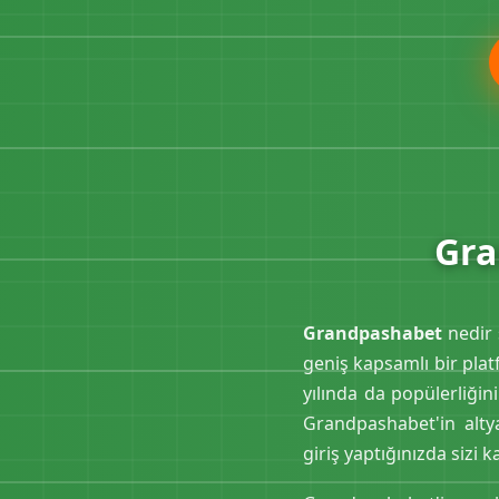
Gra
Grandpashabet
nedir 
geniş kapsamlı bir plat
yılında da popülerliği
Grandpashabet'in alty
giriş yaptığınızda sizi 