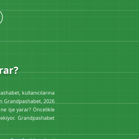
rar?
ashabet, kullanıcılarına
olan Grandpashabet, 2026
ne işe yarar? Öncelikle
çekiyor. Grandpashabet