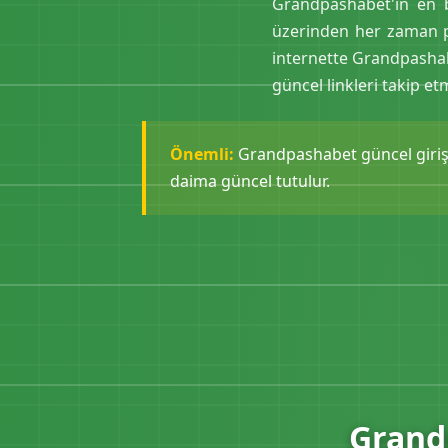
Grandpashabet'in en b
üzerinden her zaman 
internette Grandpashabe
güncel linkleri takip e
Önemli:
Grandpashabet güncel giriş 2
daima güncel tutulur.
Grand