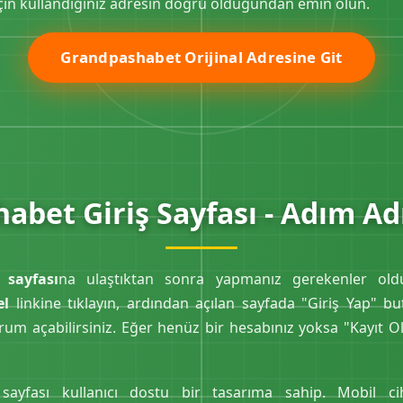
çin kullandığınız adresin doğru olduğundan emin olun.
Grandpashabet Orijinal Adresine Git
abet Giriş Sayfası - Adım A
 sayfası
na ulaştıktan sonra yapmanız gerekenler oldu
el
linkine tıklayın, ardından açılan sayfada "Giriş Yap" bu
urum açabilirsiniz. Eğer henüz bir hesabınız yoksa "Kayıt O
sayfası kullanıcı dostu bir tasarıma sahip. Mobil c