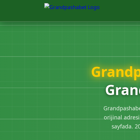
Grandp
Gran
Grandpashabet
orijinal adres
sayfada. 20