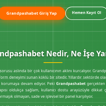
Hemen Kayıt Ol
Grandpashabet Giriş Yap
ndpashabet Nedir, Ne İşe Ya
sorusu aslında bir çok kullanıcının aklını kurcalıyor. Grandp
form deneyimi sunan köklü bir sitedir. Yıllardır sektörde 
ni korumaya devam ediyor. Peki
Grandpashabet
gerçekten 
apısı oldukça sağlam, kullanıcı dostu arayüzüyle dikkat 
karmaşık olmayan, sade ve işlevsel bir panel karşılıyor.