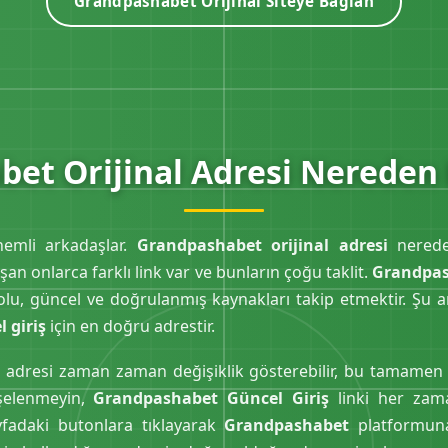
Grandpashabet Orijinal Siteye Bağlan
et Orijinal Adresi Nereden 
emli arkadaşlar.
Grandpashabet orijinal adresi
nerede
an onlarca farklı link var ve bunların çoğu taklit.
Grandpas
lu, güncel ve doğrulanmış kaynakları takip etmektir. Şu 
 giriş
için en doğru adrestir.
 adresi zaman zaman değişiklik gösterebilir, bu tamamen eri
şelenmeyin,
Grandpashabet Güncel Giriş
linki her zam
fadaki butonlara tıklayarak
Grandpashabet
platformuna