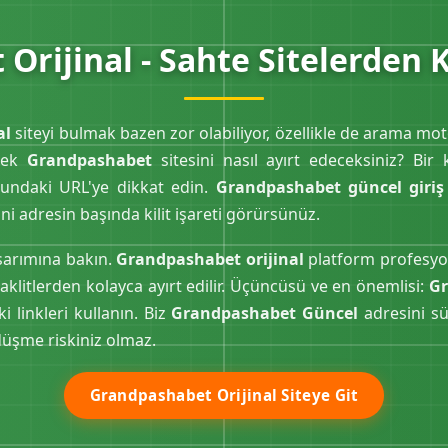
Orijinal - Sahte Sitelerden 
al
siteyi bulmak bazen zor olabiliyor, özellikle de arama moto
rçek
Grandpashabet
sitesini nasıl ayırt edeceksiniz? Bir
undaki URL'ye dikkat edin.
Grandpashabet güncel giriş
yani adresin başında kilit işareti görürsünüz.
asarımına bakın.
Grandpashabet orijinal
platform profesyon
klitlerden kolayca ayırt edilir. Üçüncüsü ve en önemlisi:
Gr
 linkleri kullanın. Biz
Grandpashabet Güncel
adresini sü
düşme riskiniz olmaz.
Grandpashabet Orijinal Siteye Git