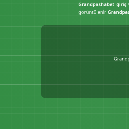
Grandpashabet giriş
y
görüntülenir.
Grandpas
Grandp